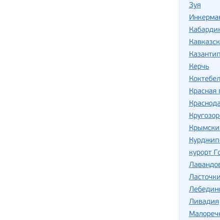
Зуя
Инкерма
Кабарди
Кавказс
Казантип
Керчь
Коктебе
Красная 
Краснод
Кругозо
Крымски
Курджип
курорт Г
Лавандо
Ласточки
Лебедин
Ливадия
Малореч