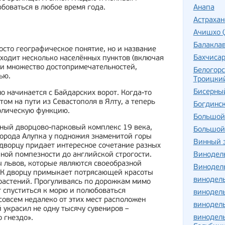
боваться в любое время года.
Анапа
Астраха
Ачишхо 
Балакла
осто географическое понятие, но и название
Бахчиса
входит несколько населённых пунктов (включая
) и множество достопримечательностей,
Белогорс
ью.
Троицки
Бисерны
 начинается с Байдарских ворот. Когда-то
м на пути из Севастополя в Ялту, а теперь
Богдинс
олическую функцию.
Большой
ный дворцово-парковый комплекс 19 века,
Большой
орода Алупка у подножия знаменитой горы
Винный з
ворцу придает интересное сочетание разных
чной помпезности до английской строгости.
Винодель
львов, которые являются своеобразной
Винодель
 К дворцу примыкает потрясающей красоты
винодель
растений. Прогуливаясь по дорожкам мимо
т спуститься к морю и полюбоваться
винодел
совсем недалеко от этих мест расположен
винодел
украсил не одну тысячу сувениров –
винодель
 гнездо».