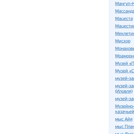
Мангуп-
Массанд
Мацеста
Мацести
Меклетин
Мисхор
Монахов
Мраморн
Музей «
Музей «С
музей-за
музей-за
(Иловля)
музей-з
Музейно-
казачьей
мыс Айя
мыс Пла