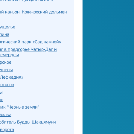
ый каньон, Кожжохский дольмен
 ущелье
лина
гический парк «Сад камней»
 в предгорье Чатыр-Даг и
Демерджи
рское
ещеры
«Лефкадия»
отосов
ы
ия
ик "Черные земли"
Балка
 обитель Будды Шакьямуни
ворота