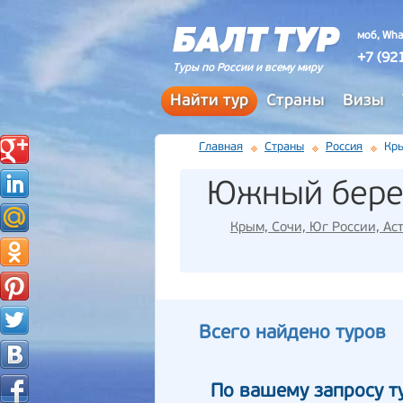
моб, Wha
+7 (92
Туры по России и всему миру
Найти тур
Страны
Визы
Главная
Страны
Россия
Кры
Южный бере
Крым, Сочи, Юг России, Ас
Всего найдено туров
По вашему запросу т