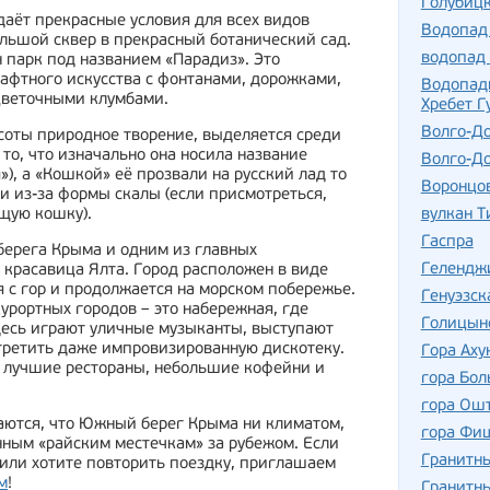
Голубиц
аёт прекрасные условия для всех видов
Водопад
льшой сквер в прекрасный ботанический сад.
водопад 
 парк под названием «Парадиз». Это
фтного искусства с фонтанами, дорожками,
Водопады
веточными клумбами.
Хребет Г
Волго-До
соты природное творение, выделяется среди
то, что изначально она носила название
Волго-До
»), а «Кошкой» её прозвали на русский лад то
Воронцо
ли из-за формы скалы (если присмотреться,
щую кошку).
вулкан Т
Гаспра
берега Крыма и одним из главных
Гелендж
 красавица Ялта. Город расположен в виде
 с гор и продолжается на морском побережье.
Генуэзск
урортных городов – это набережная, где
Голицын
десь играют уличные музыканты, выступают
третить даже импровизированную дискотеку.
Гора Аху
 лучшие рестораны, небольшие кофейни и
гора Бол
гора Ош
аются, что Южный берег Крыма ни климатом,
гора Фи
нным «райским местечкам» за рубежом. Если
Гранитн
 или хотите повторить поездку, приглашаем
м
!
Гранитны