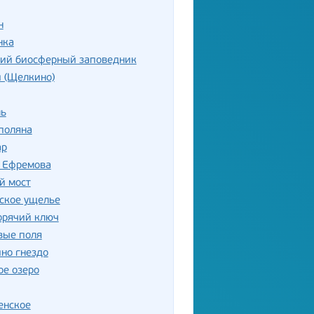
н
нка
кий биосферный заповедник
 (Щелкино)
ль
поляна
ар
р Ефремова
й мост
ское ущелье
орячий ключ
вые поля
но гнездо
ое озеро
енское