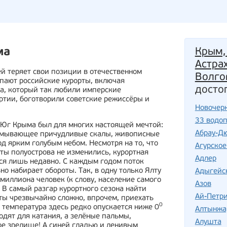
Крым,
ма
Астра
ей теряет свои позиции в отечественном
Волго
упают российские курорты, включая
досто
, который так любили имперские
ртии, боготворили советские режиссёры и
Новочер
33 водо
, Юг Крыма был для многих настоящей мечтой:
Абрау-Д
, омывающее причудливые скалы, живописные
д ярким голубым небом. Несмотря на то, что
Агурское
оты полуострова не изменились, курортная
Адлер
ься лишь недавно. С каждым годом поток
но набирает обороты. Так, в одну только Ялту
Адыгейс
 миллиона человек (к слову, население самого
Азов
 В самый разгар курортного сезона найти
Ай-Петр
ты чрезвычайно сложно, впрочем, приехать
0
 температура здесь редко опускается ниже 0
Алтынжа
одят для катания, а зелёные пальмы,
Алушта
е зрелище! А синей гладью и ленивым