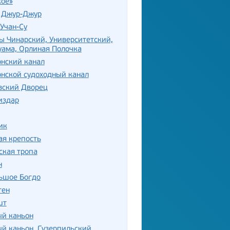
кое»
 Джур-Джур
Учан-Су
 Чинарский, Университетский,
уама, Орлиная Полочка
нский канал
нской судоходный канал
вский Дворец
издар
ик
ая крепость
ская тропа
н
ьшое Богдо
тен
шт
ый каньон
й каньон, Гузерпильский