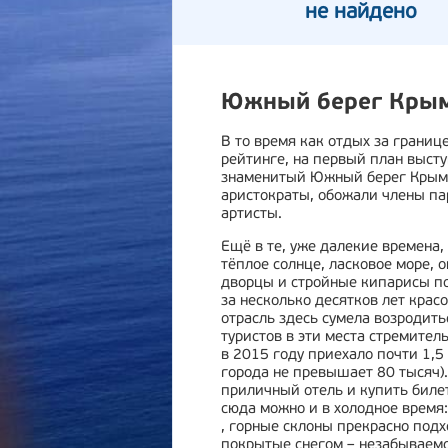
не найдено
Южный берег Кры
В то время как отдых за границ
рейтинге, на первый план выст
знаменитый Южный берег Крыма
аристократы, обожали члены па
артисты.
Ещё в те, уже далекие времена
тёплое солнце, ласковое море
дворцы и стройные кипарисы по
за несколько десятков лет крас
отрасль здесь сумела возродит
туристов в эти места стремитель
в 2015 году приехало почти 1,5
города не превышает 80 тысяч).
приличный отель и купить биле
сюда можно и в холодное время:
, горные склоны прекрасно подх
покрытые снегом – незабываемо