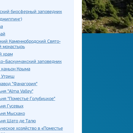
нский биосферный заповедник
(джиппинг)
ва
рай
кий Каменнобродский Свято-
й монастырь
й храм
ко–Баскунчакский заповедник
 каньон Крыма
 Утриш
авод "Фанагория"
ня "Alma Valley"
ня "Поместье Голубицкое"
ня Гусевых
ьня Мысхако
ьня Шато де Талю
ческое хозяйство в «Поместье