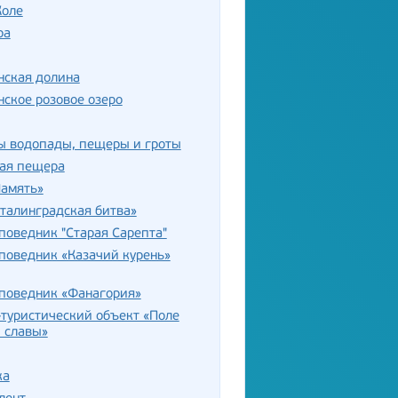
Коле
ра
нская долина
ское розовое озеро
ы водопады, пещеры и гроты
ая пещера
Память»
талинградская битва»
поведник "Старая Сарепта"
поведник «Казачий курень»
аповедник «Фанагория»
туристический объект «Поле
 славы»
ка