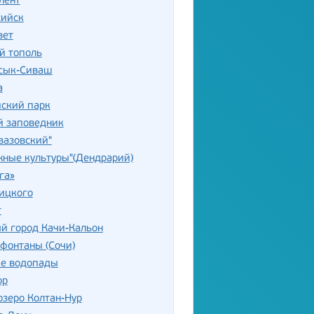
лент
сийск
вет
й тополь
асык-Сиваш
а
ский парк
й заповедник
вазовский"
ные культуры"(Дендрарий)
га»
ицкого
т
й город Качи-Кальон
фонтаны (Сочи)
е водопады
ор
озеро Колтан-Нур