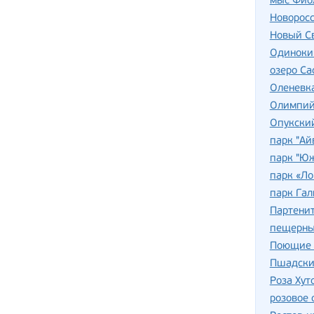
мыс Фио
Новорос
Новый С
Одиноки
озеро С
Оленевк
Олимпий
Опукски
парк "Ай
парк "Юж
парк «Ло
парк Гал
Партени
пещерны
Поющие 
Пшадски
Роза Хут
розовое 