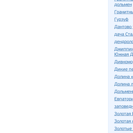
дольмен
Гранитн
Гурзуф
Дантово
дача Ста
дендроло
Джиппинг
Южная 
Дивномо
Дикие п
Долина 
Долина л
Дольмен
Евпатор
заповедн
Золотая 
Золотая
Золотые 