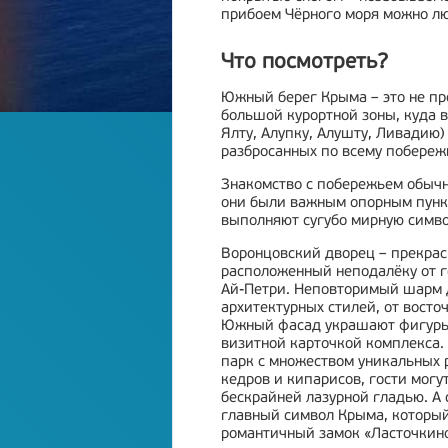
прибоем Чёрного моря можно лю
Что посмотреть?
Южный берег Крыма – это не пр
большой курортной зоны, куда 
Ялту, Алупку, Алушту, Ливадию
разбросанных по всему побереж
Знакомство с побережьем обычно
они были важным опорным пункто
выполняют сугубо мирную симв
Воронцовский дворец – прекрас
расположенный неподалёку от г
Ай-Петри. Неповторимый шарм д
архитектурных стилей, от восто
Южный фасад украшают фигуры 
визитной карточкой комплекса.
парк с множеством уникальных 
кедров и кипарисов, гости могу
бескрайней лазурной гладью. А 
главный символ Крыма, который 
романтичный замок «Ласточкино