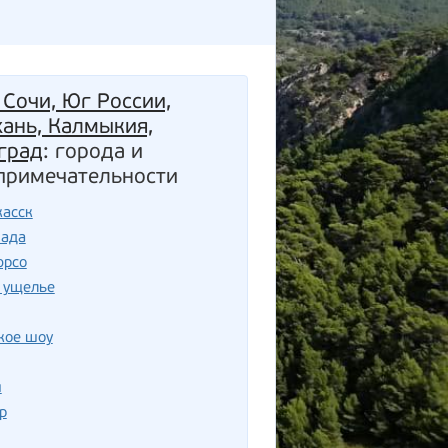
 Сочи, Юг России,
хань, Калмыкия,
град
: города и
примечательности
касск
пада
юрсо
 ущелье
кое шоу
и
р