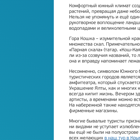
Комфортный южный климат созд
растений, превращая даже небо
Нельзя не упомянуть и ещё один
рукотворное воплощение ландша
водопадами и великолепными ц
Гора Кошка – изумительной кра
множества скал. Примечательно 
«Парная скала» (татар. «Кош-Кая
ли из-за созвучия названий, то 
она и вправду напоминает лежа
Несомненно, символом Южного 
туристических городов является
амфитеатра, который спускается
Украшение Ялты, как и многих к
всегда кипит жизнь. Вечером з
артисты, а временами можно вс
На набережной также находятся
фирменные магазины.
Многие бывалые туристы призн
ни видами не уступает излюбле
вы ещё не были на полуострове
всех желающих
в наш тур в Кры