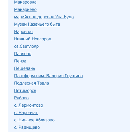
Макаровка
Макарьево
марийская деревня Уна-Кудо
Музей Казачьего быта
Наровчат
Нижний Новгород
оз.Светлояр
Павлово
Пенза
Пешелань
Платформа им. Валерия Грушина
Подлесная Тавла
Пятиморск
Рябово
с. Лермонтово
с. Наровчат
с. Нижнее Аблязово
с. Радищево