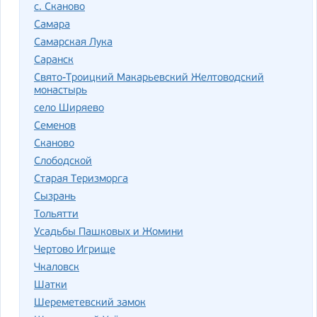
с. Сканово
Самара
Самарская Лука
Саранск
Свято-Троицкий Макарьевский Желтоводский
монастырь
село Ширяево
Семенов
Сканово
Слободской
Старая Теризморга
Сызрань
Тольятти
Усадьбы Пашковых и Жомини
Чертово Игрище
Чкаловск
Шатки
Шереметевский замок