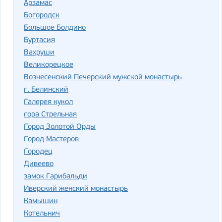
Арзамас
Богородск
Большое Болдино
Буртасия
Вахруши
Великорецкое
Вознесенский Печерский мужской монастырь
г. Белинский
Галерея кукол
гора Стрельная
Город Золотой Орды
Город Мастеров
Городец
Дивеево
замок Гарибальди
Иверский женский монастырь
Камышин
Котельнич