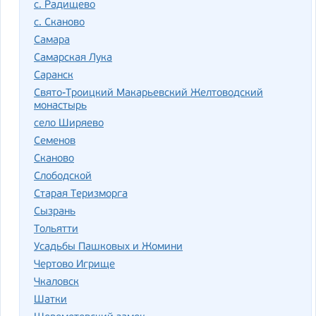
с. Радищево
с. Сканово
Самара
Самарская Лука
Саранск
Свято-Троицкий Макарьевский Желтоводский
монастырь
село Ширяево
Семенов
Сканово
Слободской
Старая Теризморга
Сызрань
Тольятти
Усадьбы Пашковых и Жомини
Чертово Игрище
Чкаловск
Шатки