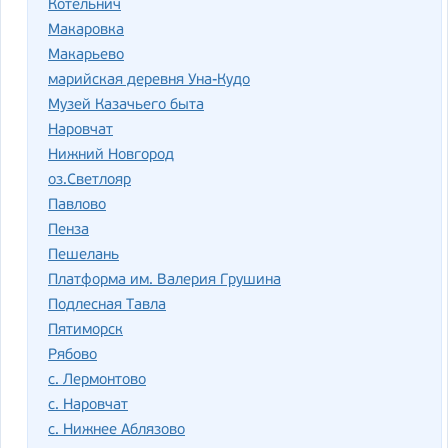
Котельнич
Макаровка
Макарьево
марийская деревня Уна-Кудо
Музей Казачьего быта
Наровчат
Нижний Новгород
оз.Светлояр
Павлово
Пенза
Пешелань
Платформа им. Валерия Грушина
Подлесная Тавла
Пятиморск
Рябово
с. Лермонтово
с. Наровчат
с. Нижнее Аблязово