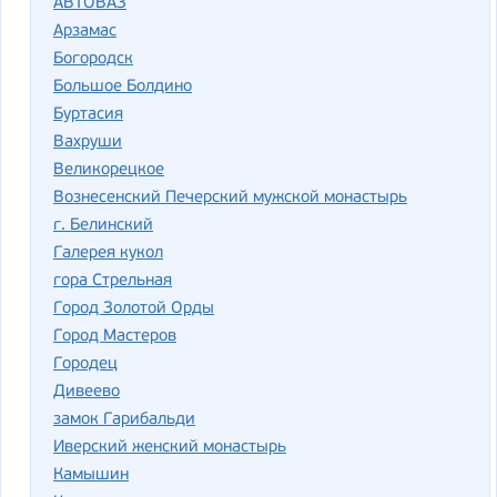
АВТОВАЗ
Арзамас
Богородск
Большое Болдино
Буртасия
Вахруши
Великорецкое
Вознесенский Печерский мужской монастырь
г. Белинский
Галерея кукол
гора Стрельная
Город Золотой Орды
Город Мастеров
Городец
Дивеево
замок Гарибальди
Иверский женский монастырь
Камышин