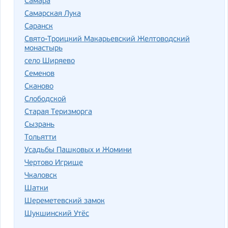
Самара
Самарская Лука
Саранск
Свято-Троицкий Макарьевский Желтоводский
монастырь
село Ширяево
Семенов
Сканово
Слободской
Старая Теризморга
Сызрань
Тольятти
Усадьбы Пашковых и Жомини
Чертово Игрище
Чкаловск
Шатки
Шереметевский замок
Шукшинский Утёс