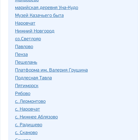
Макарьево
марийская деревня Уна-Кудо
Музей Казачьего быта
Наровчат
Нижний Новгород
оз.Светлояр
Павлово
Пенза
Пешелань
Платформа им. Валерия Грушина
Подлесная Тавла
Пятиморск
Рябово
с. Лермонтово
с. Наровчат
с. Нижнее Аблязово
с. Радищево
с. Сканово