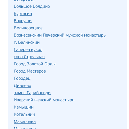
Большое Болдино
Буртасия
Вахруши
Великорецкое
Вознесенский Печерский мужской монастырь
г. Белинский
Галерея кукол
гора Стрельная
Город Золотой Орды
Город Мастеров
Городец
Дивеево
замок Гарибальди
Иверский женский монастырь
Камышин
Котельнич
Макаровка