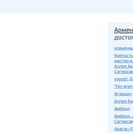
Армен
досто
коньячны
Крепость
мастер-к
Аллея Ар
Сагмоса
курорт 
"Hin Are
Агарцин
Аллея Бу
Амберд
Амберд, 
Сагмосав
Арагац (