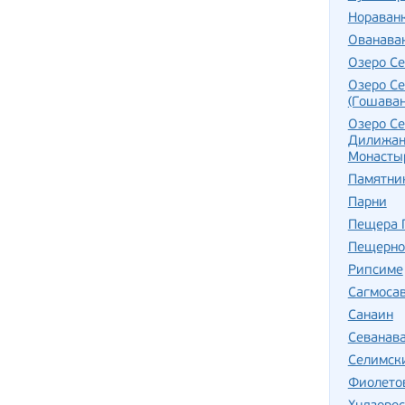
Нораван
Ованава
Озеро С
Озеро Се
(Гошаван
Озеро Се
Дилижан
Монасты
Памятни
Парни
Пещера 
Пещерно
Рипсиме
Сагмоса
Санаин
Севанав
Селимск
Фиолето