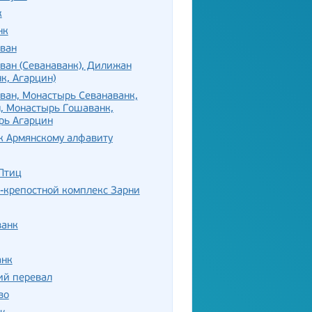
к
нк
еван
ван (Севанаванк), Дилижан
к, Агарцин)
ван, Монастырь Севанаванк,
, Монастырь Гошаванк,
рь Агарцин
к Армянскому алфавиту
Птиц
-крепостной комплекс Зарни
ванк
анк
ий перевал
во