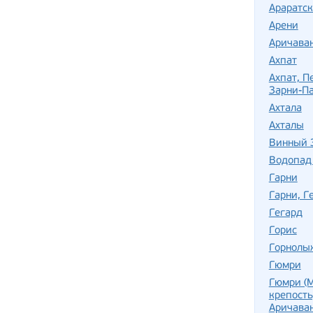
Араратск
Арени
Аричава
Ахпат
Ахпат, П
Зарни-Па
Ахтала
Ахталы
Винный 
Водопад
Гарни
Гарни, Г
Гегард
Горис
Горнолы
Гюмри
Гюмри (М
крепость
Аричава