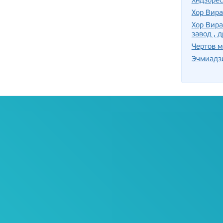
Хндзорес
Хор Вир
Хор Вира
завод , 
Чертов м
Эчмиадз