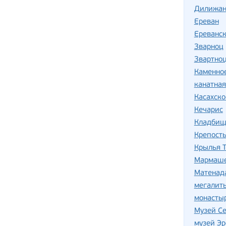
Дилижан 
Ереван
Ереванс
Зварноц
Звартно
Каменное
канатная
Касахско
Кечарис
Кладбищ
Крепост
Крылья 
Мармаш
Матенад
мегалит
монастыр
Музей С
музей Эр