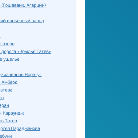
(Гошаванк, Агарцин)
кий коньячный завод
ц
 озеро
 дорога «Крылья Татев»
е ущелье
е хачкаров Норатус
ь Амберд
Татева
ен
аран
ы Караундж
ь Татев
ергея Параджанова
ебуни