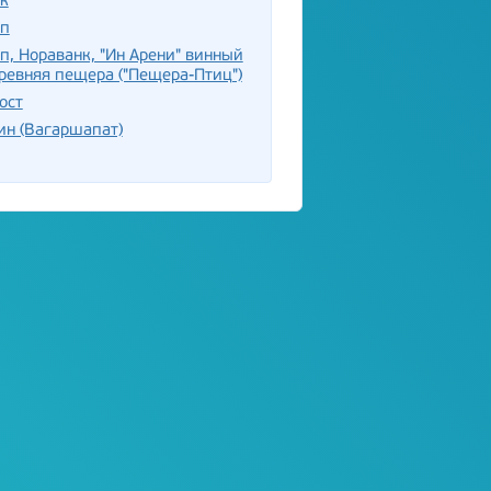
к
ап
п, Нораванк, "Ин Арени" винный
древняя пещера ("Пещера-Птиц")
ост
ин (Вагаршапат)