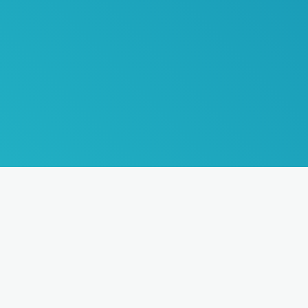
+7 (812) 314-16-21
+7 (921) 959-76-02
(WhatsApp, Viber)