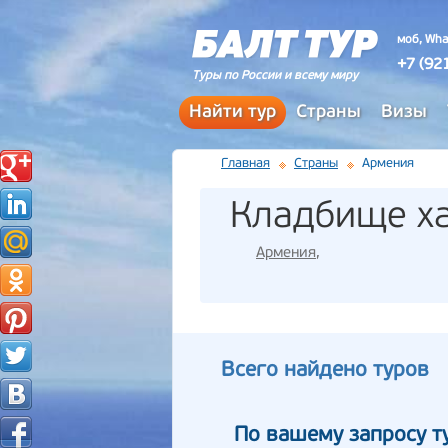
моб, Wha
+7 (92
Туры по России и всему миру
Найти тур
Страны
Визы
Главная
Страны
Армения
Кладбище ха
Армения
,
Всего найдено туров
По вашему запросу т