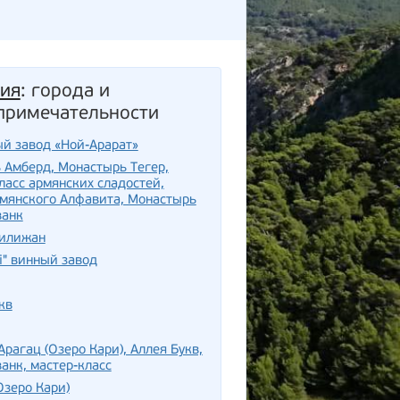
ия
: города и
примечательности
й завод «Ной-Арарат»
 Амберд, Монастырь Тегер,
ласс армянских сладостей,
мянского Алфавита, Монастырь
ванк
Дилижан
ni" винный завод
кв
Арагац (Озеро Кари), Аллея Букв,
анк, мастер-класс
Озеро Кари)