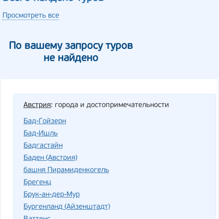
Просмотреть все
По вашему запросу туров
не найдено
Австрия
: города и достопримечательности
Бад-Гойзерн
Бад-Ишль
Бадгастайн
Баден (Австрия)
башня Пирамиденкогель
Брегенц
Брук-ан-дер-Мур
Бургенланд (Айзенштадт)