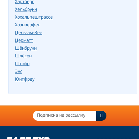
Хартберг
Хельбрунн
Хохальпештрассе
Хоэнверфен
Цель-ам-Зее
Церматт
Шёнбрунн
Шлёген
Штайр
Энс
Юнгфрау