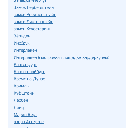
Зальцкаммергут
Замок Герберштейн
замок Кройценштайн
замок Лихтенштейн
замок Хохостервиц
Зёльден
Инсбрук
Интерлакен
Интерлакен (смотровая площадка Хардеркульм)
Клагенфурт
Клостернойбург
Кремс-на-Дунае
Кримль
Куфштайн
Леобен
Линц
Мария Верт
озеро Аттерзее