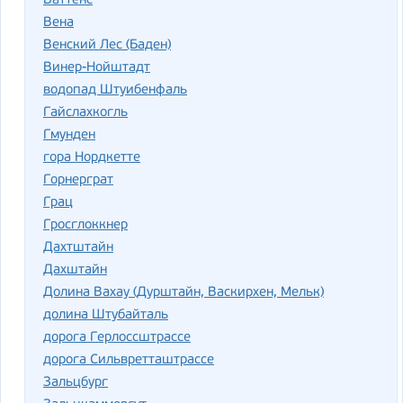
Ваттенс
Вена
Венский Лес (Баден)
Винер-Нойштадт
водопад Штуибенфаль
Гайслахкогль
Гмунден
гора Нордкетте
Горнерграт
Грац
Гросглоккнер
Дахтштайн
Дахштайн
Долина Вахау (Дурштайн, Васкирхен, Мельк)
долина Штубайталь
дорога Герлоссштрассе
дорога Сильвретташтрассе
Зальцбург