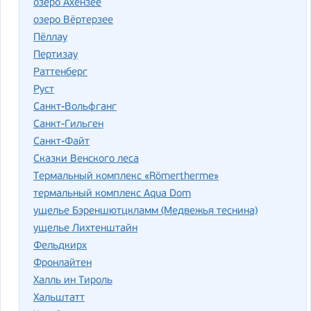
озеро Ахензее
озеро Вёртерзее
Пёллау
Пертизау
Раттенберг
Руст
Санкт-Вольфганг
Санкт-Гильген
Санкт-Файт
Сказки Венского леса
Термальный комплекс «Römertherme»
термальный комплекс Aqua Dom
ущелье Бэреншютцкламм (Медвежья теснина)
ущелье Лихтенштайн
Фельдкирх
Фронлайтен
Халль ин Тироль
Хальштатт