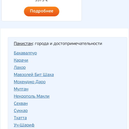
3375 €
Подробнее
Пакистан
: города и достопримечательности
Бахавалпур
Карачи
Лахор
Мавзолей Бит Шаха
Мохенджо Даро
Мултан
Некрополь Макли
Сехван
Суккар
Тхатта
Уч-Шариф