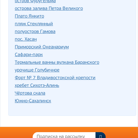
остров Фуругельма
острова залива Петра Великого
Плато Янкито
пляж Стеклянный
полуостров Гамова
пос. Хасан
Приморский Океанариум
Сафари-парк
Термальные ванны вулкана Баранского
урочище Голубичное
Форт № 7 Владивостокской крепости
хребет Сихотэ-Алинь
Чёртова скала
Южно-Сахалинск