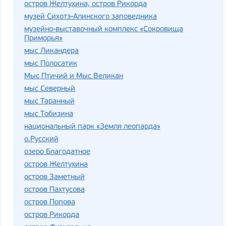
остров Желтухина, остров Рикорда
музей Сихотэ-Алинского заповедника
музейно-выставочный комплекс «Сокровища
Приморья»
мыс Ликандера
мыс Полосатик
Мыс Птичий и Мыс Великан
мыс Северный
мыс Таранный
мыс Тобизина
национальный парк «Земля леопарда»
о.Русский
озеро Благодатное
остров Желтухина
остров Заметный
остров Пахтусова
остров Попова
остров Рикорда