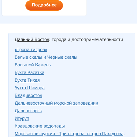
Подробнее
Дальний Восток
: города и достопримечательности
«Тропа тигров»
Белые скалы и Черные скалы
Большой Камень
Бухта Касатка
Бухта Тихая
бухта Шамора
Владивосток
Дальневосточный морской заповедник
Дальнегорск
Итуруп
Кравцовские водопады
Морская экскурсия - Три острова: остров Пахтусова,