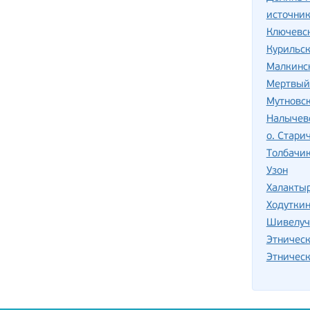
источник
Ключевс
Курильск
Малкинс
Мертвый
Мутновс
Налычев
о. Стари
Толбачи
Узон
Халакты
Ходуткин
Шивелуч
Этническ
Этничес