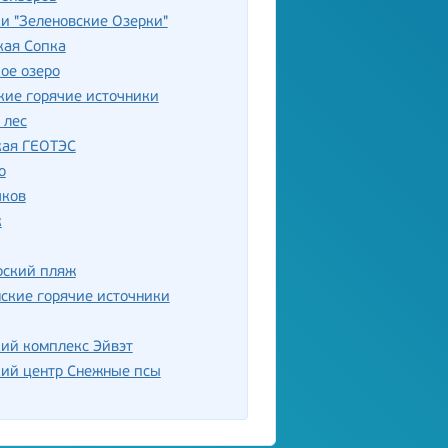
и "Зеленовские Озерки"
кая Сопка
ое озеро
кие горячие источники
 лес
кая ГЕОТЭС
о
чков
к
рский пляж
ские горячие источники
ий комплекс Эйвэт
кий центр Снежные псы