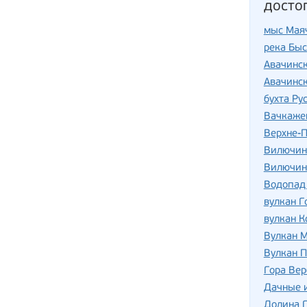
досто
мыс Мая
река Быс
Авачинск
Авачинск
бухта Ру
Вачкаже
Верхне-П
Вилючин
Вилючин
Водопад
вулкан 
вулкан К
Вулкан 
Вулкан П
Гора Ве
Дачные 
Долина 