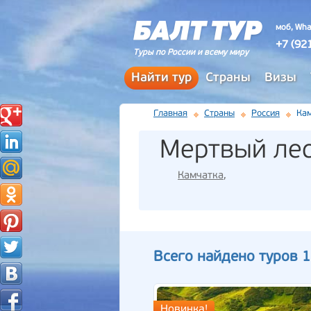
моб, Wha
+7 (92
Туры по России и всему миру
Найти тур
Страны
Визы
Главная
Страны
Россия
Ка
Мертвый ле
Камчатка
,
Всего найдено туров 1
Новинка!