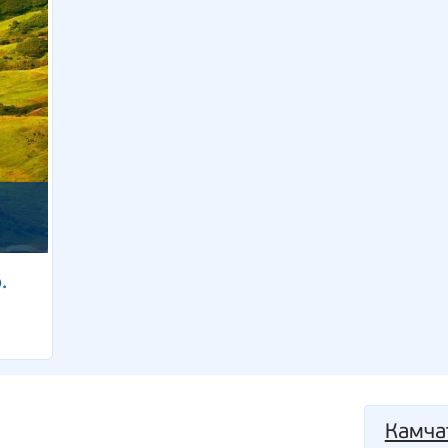
.
Камча