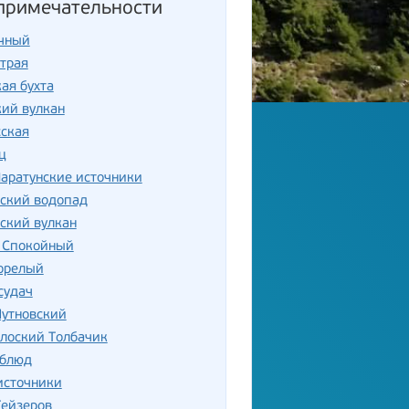
примечательности
чный
трая
ая бухта
ий вулкан
сская
ц
аратунские источники
ский водопад
ский вулкан
 Спокойный
Горелый
судач
Мутновский
лоский Толбачик
рблюд
источники
Гейзеров