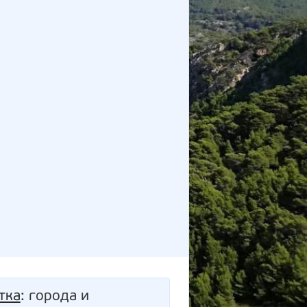
тка
: города и