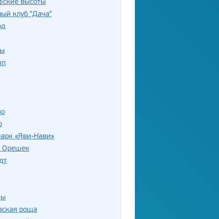
фские высоты
ый клуб "Дача"
од
цы
пп
во
о
парк «Яви-Нави»
ь Орешек
дт
цы
вская роща