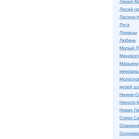
Линия М
Лисий но
Лисино-
Луга
Лужицы
Любань
Малый Л
Мандрог
Марьино
мемориа
Молоско
музей ша
Нижне-С
Николо-
Новая Л
Озеро С
Ораниен
Осинове