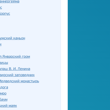
аннергейма
с
Корпус
ужский каньон
и
л Январский гром
вицы
лаш В. И. Ленина
вирский заповедник
Медведский монастырь
адога
амро
баум
цкий маяк