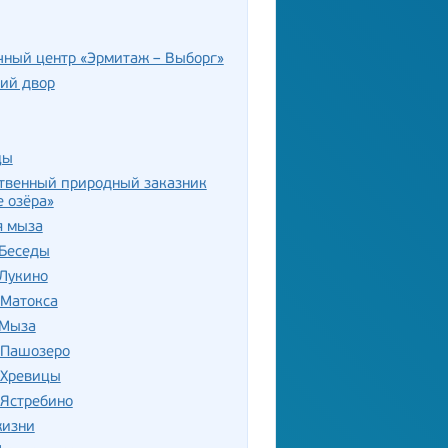
чный центр «Эрмитаж – Выборг»
ий двор
цы
ственный природный заказник
 озёра»
я мыза
 Беседы
 Лукино
 Матокса
 Мыза
 Пашозеро
 Хревицы
 Ястребино
жизни