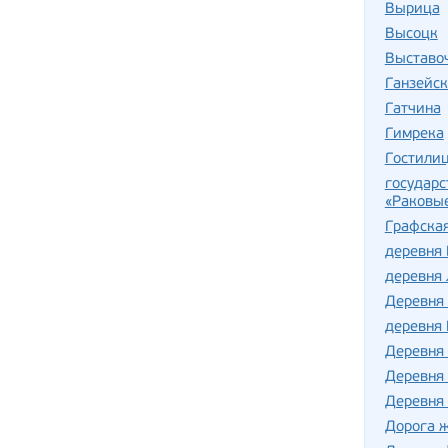
Вырица
Высоцк
Выставо
Ганзейск
Гатчина
Гимрека
Гостили
государ
«Раковые
Графска
деревня
деревня
Деревня
деревня
Деревня
Деревня
Деревня
Дорога 