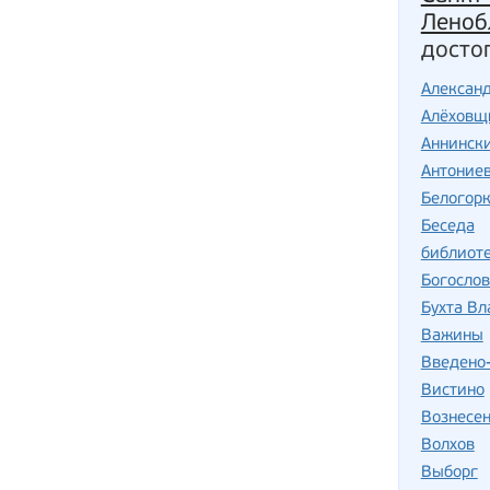
Леноб
досто
Алексан
Алёховщ
Аннинск
Антоние
Белогор
Беседа
библиоте
Богослов
Бухта В
Важины
Введено
Вистино
Вознесе
Волхов
Выборг