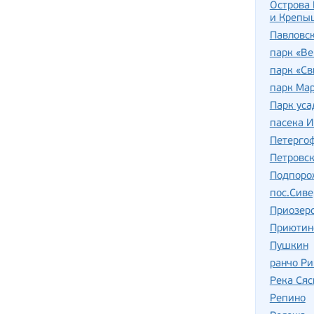
Острова 
и Крепы
Павловс
парк «Ве
парк «Св
парк Ма
Парк уса
пасека 
Петерго
Петровс
Подпоро
пос.Сив
Приозер
Приютин
Пушкин
ранчо Ри
Река Сяс
Репино