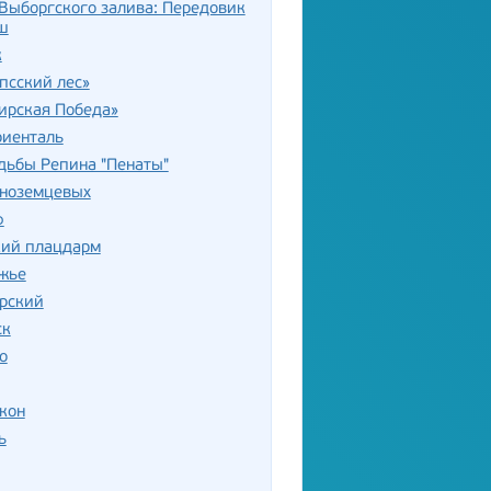
Выборгского залива: Передовик
ш
к
псский лес»
ирская Победа»
риенталь
дьбы Репина "Пенаты"
Иноземцевых
ф
кий плацдарм
жье
ерский
ск
о
кон
ь