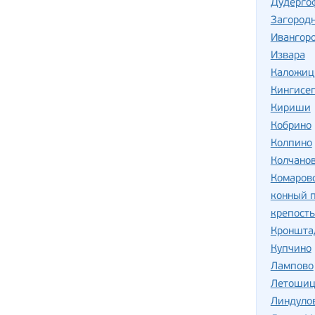
Дудерго
Загородн
Ивангор
Извара
Каложи
Кингисе
Кириши
Кобрино
Колпино
Колчано
Комаров
конный 
крепост
Кроншта
Купчино
Лампово
Летоши
Линдуло