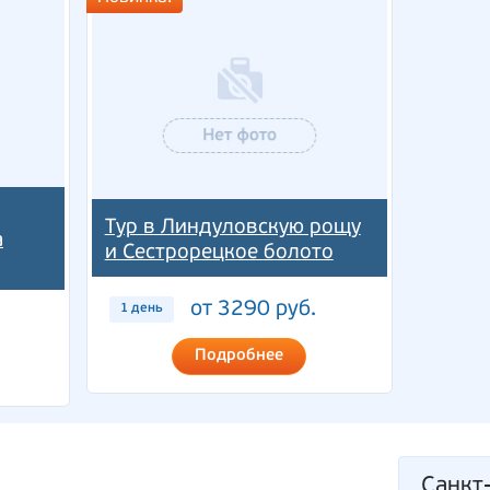
Тур в Линдуловскую рощу
а
и Сестрорецкое болото
от 3290 руб.
1 день
Подробнее
Санкт