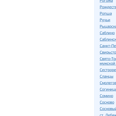
Рогожа
Рождест
Ропша
Ручьи
Рыцарск
Саблино
Саблинс
Санкт-Пе
Свирьст
Свято-Тр
мужской
Сестрор
Сланцы
Смолего
Согиниц
Сомино
Сосново
Сосновы
ст. Лебя