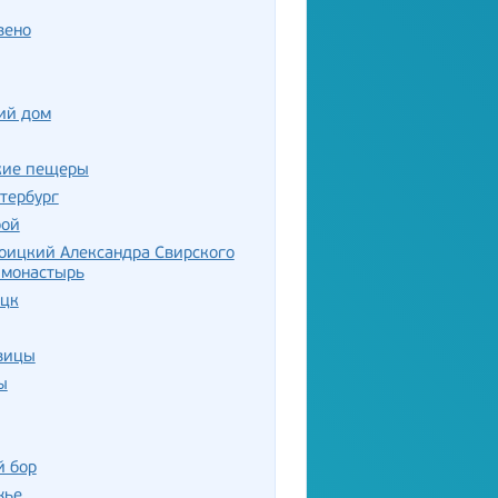
вено
ий дом
кие пещеры
тербург
рой
оицкий Александра Свирского
 монастырь
ецк
вицы
ы
й бор
жье