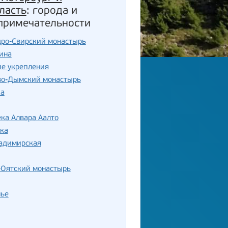
ласть
: города и
примечательности
дро-Свирский монастырь
ина
ие укрепления
во-Дымский монастырь
ка
ка Алвара Аалто
ка
ладимирская
-Оятский монастырь
нье