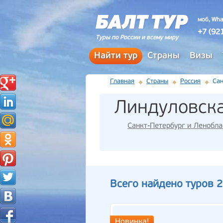
моб, Wha
+7 (92
Туры по России и всему миру
Найти тур
Страны
Визы
Главная
Страны
Россия
Сан
Линдуловск
Санкт-Петербург и Ленобла
Всего найдено туров 2
Новинка!