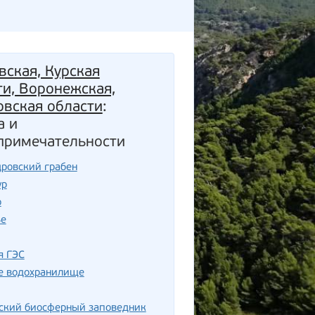
вская, Курская
ти, Воронежская,
овская области
:
а и
примечательности
ровский грабен
ур
о
ье
я ГЭС
е водохранилище
ский биосферный заповедник