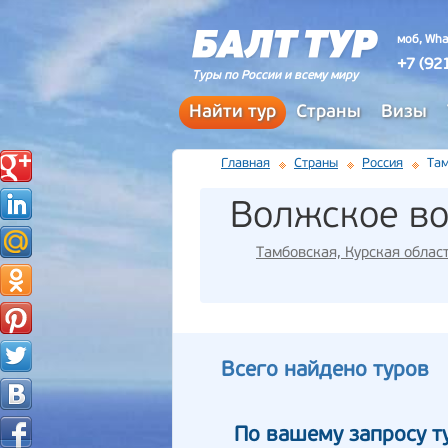
моб, Wha
+7 (92
Туры по России и всему миру
Найти тур
Страны
Визы
Главная
Страны
Россия
Там
Волжское в
Тамбовская, Курская облас
Всего найдено туров
По вашему запросу т