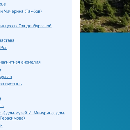
рье
й Чичерина (Тамбов)
ринцессы Ольденбургской
застава
 Рог
магнитная аномалия
ь
курган
ва пустынь
а
ск
к( дом-музей И. Мичурина, дом-
 Герасимова)
к