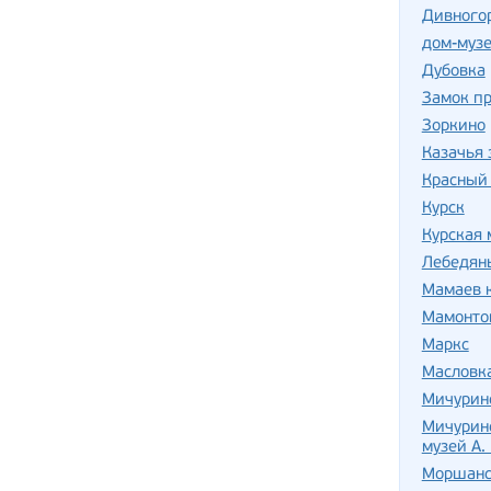
Дивного
дом-музе
Дубовка
Замок п
Зоркино
Казачья 
Красный
Курск
Курская 
Лебедян
Мамаев 
Мамонто
Маркс
Масловк
Мичурин
Мичуринс
музей А.
Моршанс