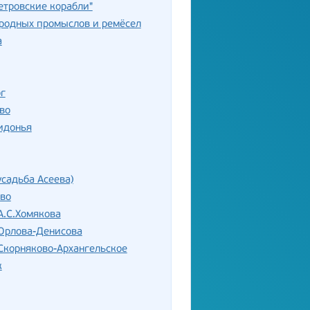
етровские корабли"
родных промыслов и ремёсел
а
г
во
идонья
усадьба Асеева)
во
А.С.Хомякова
 Орлова-Денисова
Скорняково-Архангельское
к