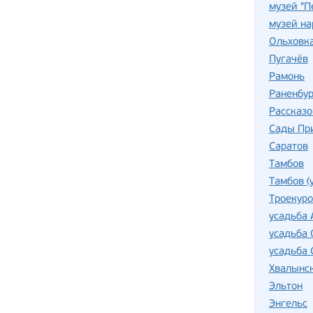
музей "П
музей на
Ольховк
Пугачёв
Рамонь
Раненбур
Рассказо
Сады Пр
Саратов
Тамбов
Тамбов (
Троекуро
усадьба 
усадьба
усадьба 
Хвалынс
Эльтон
Энгельс