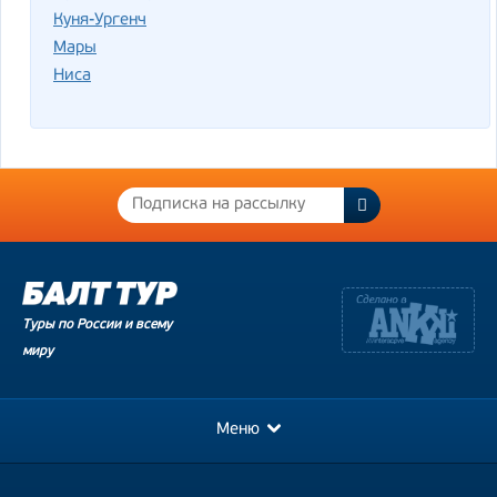
Куня-Ургенч
Мары
Ниса
Туры по России и всему
миру
Меню