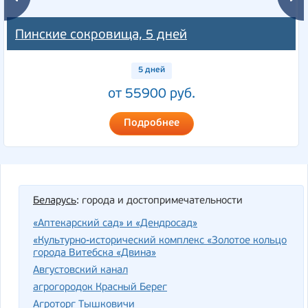
Пинские сокровища, 5 дней
5 дней
от 55900 руб.
Подробнее
Беларусь
: города и достопримечательности
«Аптекарский сад» и «Дендросад»
«Культурно-исторический комплекс «Золотое кольцо
города Витебска «Двина»
Августовский канал
агрогородок Красный Берег
Агроторг Тышковичи