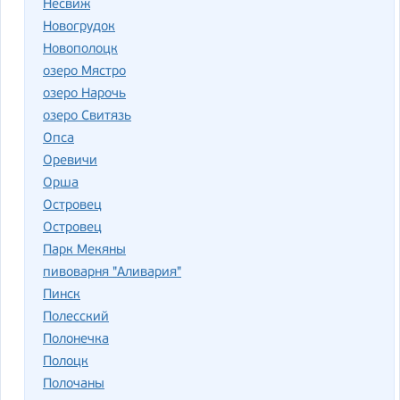
Несвиж
Новогрудок
Новополоцк
озеро Мястро
озеро Нарочь
озеро Свитязь
Опса
Оревичи
Орша
Ост­ро­вец
Островец
Парк Мекяны
пивоварня "Аливария"
Пинск
Полесский
Полонечка
Полоцк
Полочаны