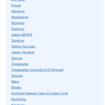
Ельня
Жиличи
Жировичи
Жодино
За­ле­сье
завод БЕЛАЗ
Залесье
Замок Коссово
замок Несвиж
Заосье
Здрав­не­во
Здравнёво (усадьба И.Е.Репина)
Зоосад
Ивье
Илово
интерактивный парк истории Сула
Ишколдь