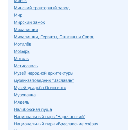
Минск
Минский тракторный завод
Мир
Мирский замок
Михалишки
Михалишки, Гервяты, Ошмяны и Свирь
Могилёв
Мозырь
Мотоль
Мстиславль
Музей на­род­ной ар­хи­тек­ту­ры
музей-заповедник "Заславль"
Музей-усадьба Огинского
Мурованка
Мядель
Налибокская пуща
Национальный парк "Нарочанский"
Национальный парк «Браславские озёра»