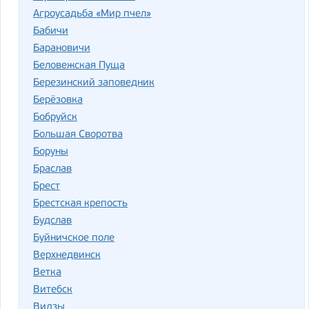
Агроусадьба «Мир пчел»
Бабичи
Барановичи
Беловежская Пуща
Березинский заповедник
Берёзовка
Бобруйск
Большая Своротва
Боруны
Браслав
Брест
Брестская крепость
Будслав
Буйничское поле
Верхнедвинск
Ветка
Ви­тебск
Видзы