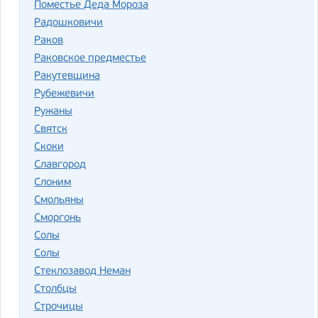
Поместье Деда Мороза
Радошковичи
Раков
Раковское предместье
Ракутевщина
Рубежевичи
Ружаны
Святск
Скоки
Славгород
Слоним
Смольяны
Сморгонь
Со­лы
Солы
Стеклозавод Не­ман
Столбцы
Строчицы