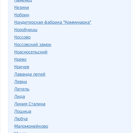
Каменец
Кезики
Кобрин
Кондитерская фабрика "Коммунарка"
Коробчицы
Коссово
Коссовский замок
Красносельский
Крево
Кричев
Лаванда лепей
Левки
Лепель
Лида
Линия Сталина
Лошица
Любча
Маломожейково