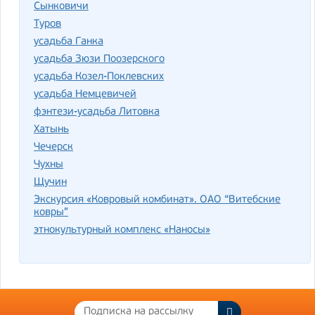
Сынковичи
Туров
усадь­ба Ган­ка
усадьба Зюзи Поозерского
усадьба Козел-Поклевских
усадьба Немцевичей
фэнтези-усадьба Литовка
Хатынь
Чечерск
Чухны
Щучин
Экскурсия «Ковровый комбинат». ОАО “Витебские
ковры”
этнокультурный комплекс «Наносы»