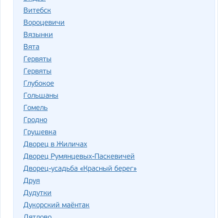
Витебск
Вороцевичи
Вязынки
Вята
Гер­вя­ты
Гервяты
Глубокое
Гольшаны
Гомель
Гродно
Грушевка
Дворец в Жиличах
Дворец Румянцевых-Паскевичей
Дворец-усадьба «Красный берег»
Друя
Дудутки
Дукорский маёнтак
Дятлово