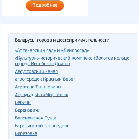
Подробнее
Беларусь
: города и достопримечательности
«Аптекарский сад» и «Дендросад»
«Культурно-исторический комплекс «Золотое кольцо
города Витебска «Двина»
Августовский канал
агрогородок Красный Берег
Агроторг Тышковичи
Агроусадьба «Мир пчел»
Бабичи
Барановичи
Беловежская Пуща
Березинский заповедник
Берёзовка