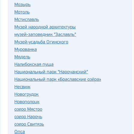
Мозырь
Мотоль
Мстиславль
Музей на­род­ной ар­хи­тек­ту­ры
музей-заповедник "Заславль"
Музей-усадьба Огинского
Мурованка
Мядель
Налибокская пуща
Национальный парк "Нарочанский"
Национальный парк «Браславские озёра»
Несвиж
Новогрудок
Новополоцк
озеро Мястро
озеро Нарочь
озеро Свитязь
Опса