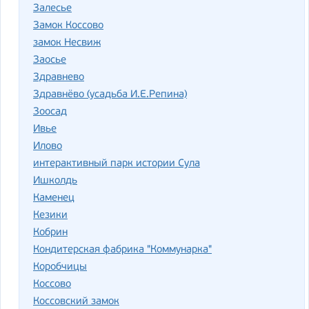
Залесье
Замок Коссово
замок Несвиж
Заосье
Здрав­не­во
Здравнёво (усадьба И.Е.Репина)
Зоосад
Ивье
Илово
интерактивный парк истории Сула
Ишколдь
Каменец
Кезики
Кобрин
Кондитерская фабрика "Коммунарка"
Коробчицы
Коссово
Коссовский замок