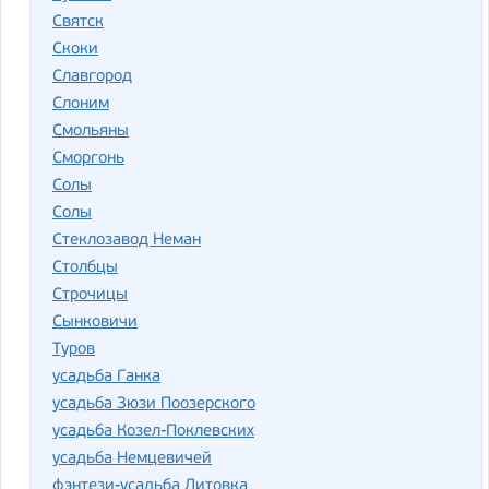
Святск
Скоки
Славгород
Слоним
Смольяны
Сморгонь
Со­лы
Солы
Стеклозавод Не­ман
Столбцы
Строчицы
Сынковичи
Туров
усадь­ба Ган­ка
усадьба Зюзи Поозерского
усадьба Козел-Поклевских
усадьба Немцевичей
фэнтези-усадьба Литовка