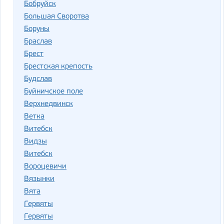
Бобруйск
Большая Своротва
Боруны
Браслав
Брест
Брестская крепость
Будслав
Буйничское поле
Верхнедвинск
Ветка
Ви­тебск
Видзы
Витебск
Вороцевичи
Вязынки
Вята
Гер­вя­ты
Гервяты