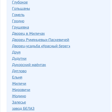
Глубокое
Гольшаны
Гомель
Гродно
Грушевка
Дворец в Жиличах
Дворец Румянцевых-Паскевичей
Дворец-усадьба «Красный берег»
Друя
Дудутки
Дукорский маёнтак
Дятлово
Ельня
Жиличи
Жировичи
Жодино
За­ле­сье
завод БЕЛАЗ