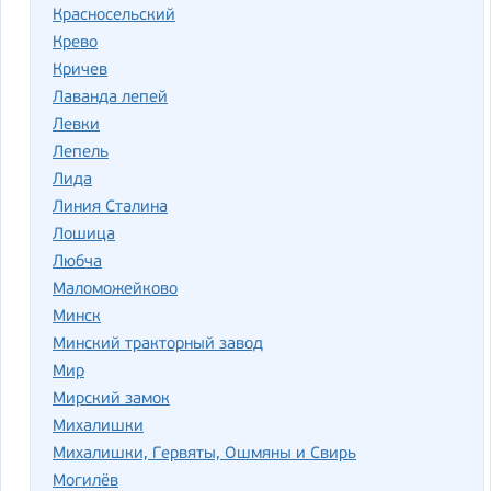
Красносельский
Крево
Кричев
Лаванда лепей
Левки
Лепель
Лида
Линия Сталина
Лошица
Любча
Маломожейково
Минск
Минский тракторный завод
Мир
Мирский замок
Михалишки
Михалишки, Гервяты, Ошмяны и Свирь
Могилёв