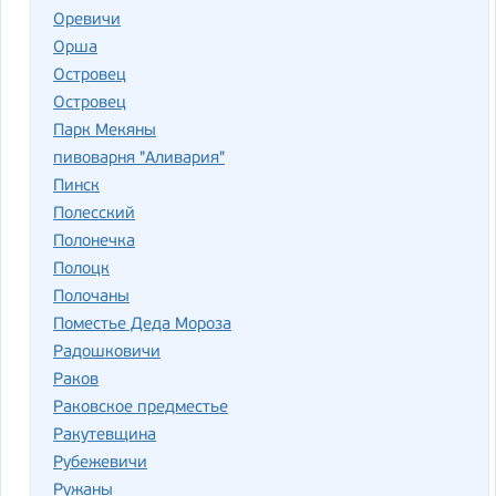
Оревичи
Орша
Ост­ро­вец
Островец
Парк Мекяны
пивоварня "Аливария"
Пинск
Полесский
Полонечка
Полоцк
Полочаны
Поместье Деда Мороза
Радошковичи
Раков
Раковское предместье
Ракутевщина
Рубежевичи
Ружаны