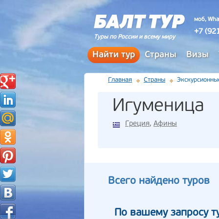
моб, Wha
+7 (92
Туры по России и всему миру
Найти тур
Страны
Визы
Главная
Страны
Экскурсионны
Игуменица
Греция
,
Афины
Всего найдено туров
По вашему запросу т