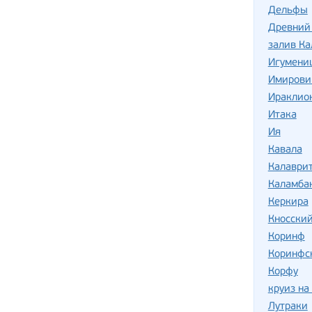
Дельфы
Древний
залив Ка
Игумени
Имирови
Ираклио
Итака
Ия
Кавала
Калаври
Каламба
Керкира
Кносски
Коринф
Коринфс
Корфу
круиз на
Лутраки