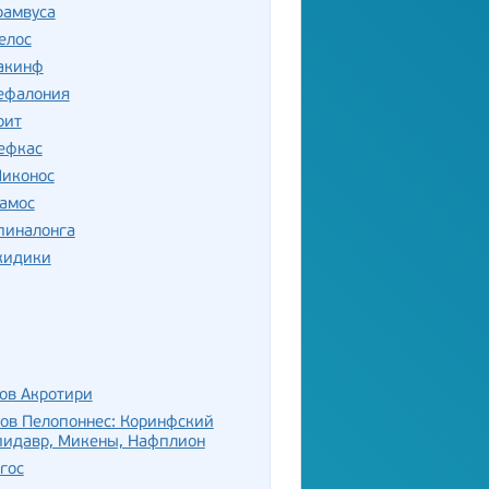
рамвуса
елос
Закинф
Кефалония
рит
ефкас
Миконос
Самос
пиналонга
кидики
ов Акротири
ов Пелопоннес: Коринфский
пидавр, Микены, Нафплион
гос