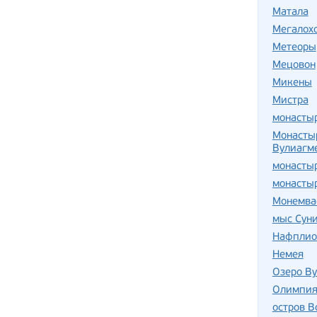
Матала
Мегалох
Метеоры
Мецовон
Микены
Мистра
монасты
Монастыр
Вулиагме
монастыр
монасты
Монемва
мыс Сун
Нафплио
Немея
Озеро В
Олимпи
остров В