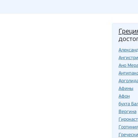
Греци
досто
Алексан
Ангистр
Ано Мер
Антипак
Арголид
Афины
Афон
бухта Ба
Вергина
Гирокаст
Гортини
Гречески