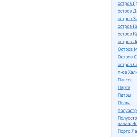
остров Г
остров Д
остров 
остров 
остров К
остров Л
Остров 
Остров 
остров С
п-ов Хал
Паксос
Парга
Патры
Пелла
полуостр
Полуостр
канал, Э
Порто Ла