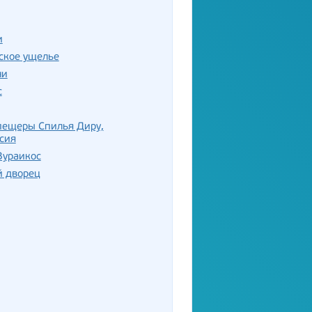
и
ское ущелье
ни
с
пещеры Спилья Диру,
сия
Вураикос
й дворец