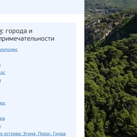
я
: города и
примечательности
друполис
и
а
сос
а
лос
ра
я
е острова: Эгина, Порос, Гидра