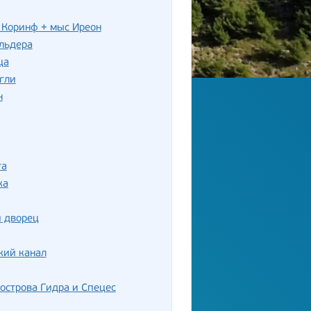
 Коринф + мыс Иреон
льдера
ца
гли
н
та
ка
й дворец
кий канал
 острова Гидра и Спецес