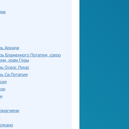
ори
рь Аркади
ь Блаженного Потапия, озеро
ни, храм Геры
ь Осиос Лукас
рь Св.Потапия
сия
ион
н
улиагмени
я
олкано