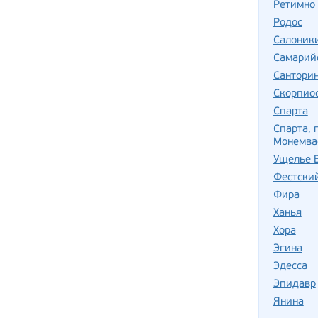
Ретимно
Родос
Салоник
Самарий
Сантори
Скорпио
Спарта
Спарта, 
Монемва
Ущелье 
Фестски
Фира
Ханья
Хора
Эгина
Эдесса
Эпидавр
Янина