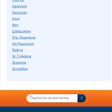
Тингир
Уалидия
Уарзазат
Узуд
Фес
Шевшауэн
Эль Джадида
Эр-Рашидия
Эрфуд
Эс Сувейра
Эсауира
Эссуейра