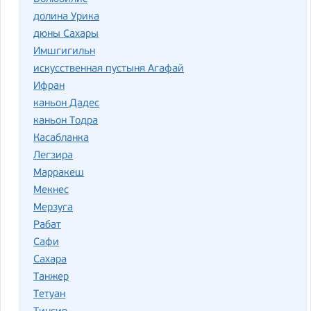
долина Урика
дюны Сахары
Имшгигильн
искусственная пустыня Агафай
Ифран
каньон Дадес
каньон Тодра
Касабланка
Легзира
Марракеш
Мекнес
Мерзуга
Рабат
Сафи
Сахара
Танжер
Тетуан