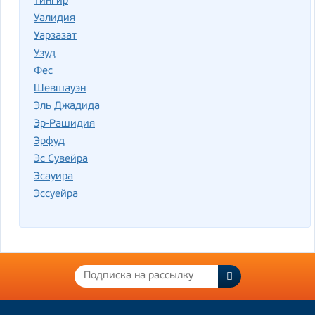
Тингир
Уалидия
Уарзазат
Узуд
Фес
Шевшауэн
Эль Джадида
Эр-Рашидия
Эрфуд
Эс Сувейра
Эсауира
Эссуейра