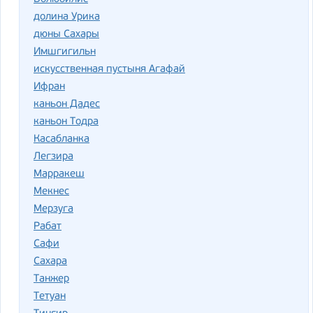
долина Урика
дюны Сахары
Имшгигильн
искусственная пустыня Агафай
Ифран
каньон Дадес
каньон Тодра
Касабланка
Легзира
Марракеш
Мекнес
Мерзуга
Рабат
Сафи
Сахара
Танжер
Тетуан