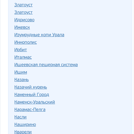
Златоуст
Златоуст
Идрисово
Ижевск
Изумрудные копи Урала
Иннополис
Ирбит
Италмас
Ишеевская пещерная система
Ишим
Казань
Казачий курень
Каменный Город
Каменск-Уральский
Карамас-Пелга
Касли
Каширино
Кварели