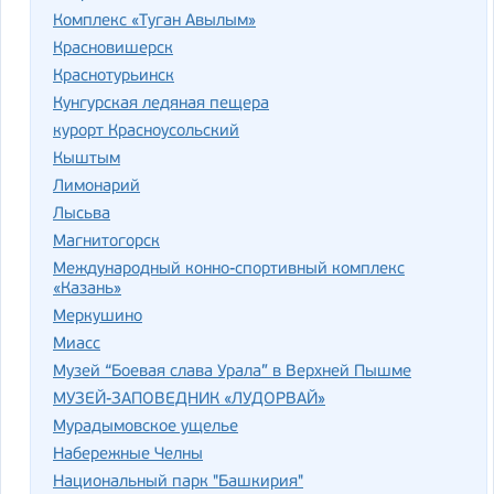
Комплекс «Туган Авылым»
Красновишерск
Краснотурьинск
Кунгурская ледяная пещера
курорт Красноусольский
Кыштым
Лимонарий
Лысьва
Магнитогорск
Международный конно-спортивный комплекс
«Казань»
Меркушино
Миасс
Музей “Боевая слава Урала” в Верхней Пышме
МУЗЕЙ-ЗАПОВЕДНИК «ЛУДОРВАЙ»
Мурадымовское ущелье
Набережные Челны
Национальный парк "Башкирия"