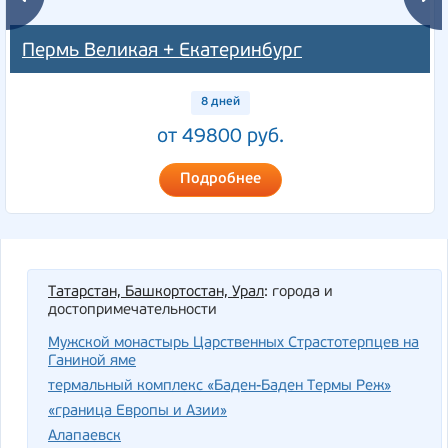
Пермь Великая + Екатеринбург
8 дней
от 49800 руб.
Подробнее
Татарстан, Башкортостан, Урал
: города и
достопримечательности
Мужской монастырь Царственных Страстотерпцев на
Ганиной яме
термальный комплекс «Баден-Баден Термы Реж»
«граница Европы и Азии»
Алапаевск