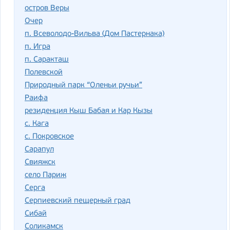
остров Веры
Очер
п. Всеволодо-Вильва (Дом Пастернака)
п. Игра
п. Саракташ
Полевской
Природный парк “Оленьи ручьи”
Раифа
резиденция Кыш Бабая и Кар Кызы
с. Кага
с. Покровское
Сарапул
Свияжск
село Париж
Серга
Серпиевский пещерный град
Сибай
Соликамск