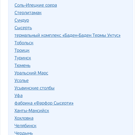
Соль-Илецкие озера
Стерлитамак
Сундур
Сысерть
термальный комплекс «Баден-Баден Термы Уктус»
Тобольск
Троицк
Туринск
Тюмень
Уральский Марс
Усолье
Усьвинские столбы
Уфа
фабрика «Фарфор Сысерти»
Ханты-Мансийск
Хохловка
Челябинск
Чердынь