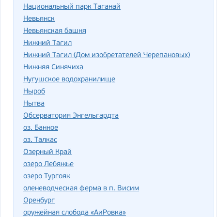
Национальный парк Таганай
Невьянск
Невьянская башня
Нижний Тагил
Нижний Тагил (Дом изобретателей Черепановых)
Нижняя Синячиха
Нугушское водохранилище
Ныроб
Нытва
Обсерватория Энгельгардта
оз. Банное
оз. Талкас
Озерный Край
озеро Лебяжье
озеро Тургояк
оленеводческая ферма в п. Висим
Оренбург
оружейная слобода «АиРовка»