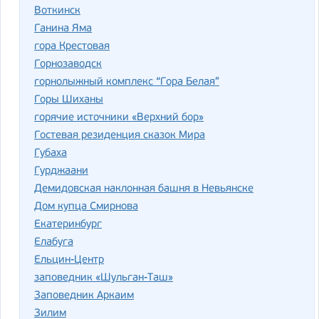
Воткинск
Ганина Яма
гора Крестовая
Горнозаводск
горнолыжный комплекс “Гора Белая”
Горы Шиханы
горячие источники «Верхний бор»
Гостевая резиденция сказок Мира
Губаха
Гурджаани
Демидовская наклонная башня в Невьянске
Дом купца Смирнова
Екатеринбург
Елабуга
Ельцин-Центр
заповедник «Шульган-Таш»
Заповедник Аркаим
Зилим