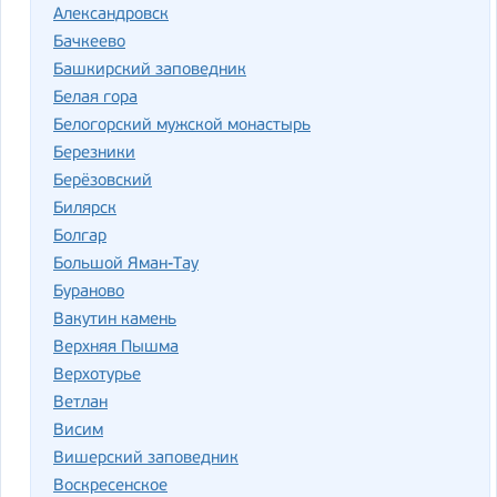
Александровск
Бачкеево
Башкирский заповедник
Белая гора
Белогорский мужской монастырь
Березники
Берёзовский
Билярск
Болгар
Большой Яман-Тау
Бураново
Вакутин камень
Верхняя Пышма
Верхотурье
Ветлан
Висим
Вишерский заповедник
Воскресенское