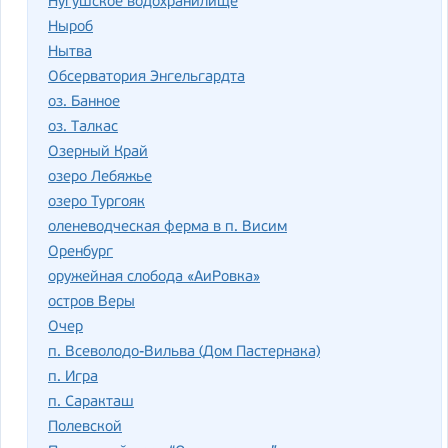
Нугушское водохранилище
Ныроб
Нытва
Обсерватория Энгельгардта
оз. Банное
оз. Талкас
Озерный Край
озеро Лебяжье
озеро Тургояк
оленеводческая ферма в п. Висим
Оренбург
оружейная слобода «АиРовка»
остров Веры
Очер
п. Всеволодо-Вильва (Дом Пастернака)
п. Игра
п. Саракташ
Полевской