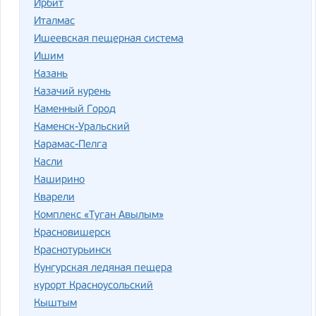
Ирбит
Италмас
Ишеевская пещерная система
Ишим
Казань
Казачий курень
Каменный Город
Каменск-Уральский
Карамас-Пелга
Касли
Каширино
Кварели
Комплекс «Туган Авылым»
Красновишерск
Краснотурьинск
Кунгурская ледяная пещера
курорт Красноусольский
Кыштым