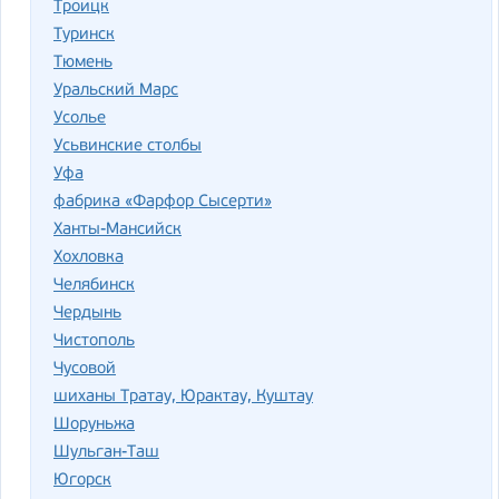
Троицк
Туринск
Тюмень
Уральский Марс
Усолье
Усьвинские столбы
Уфа
фабрика «Фарфор Сысерти»
Ханты-Мансийск
Хохловка
Челябинск
Чердынь
Чистополь
Чусовой
шиханы Тратау, Юрактау, Куштау
Шоруньжа
Шульган-Таш
Югорск