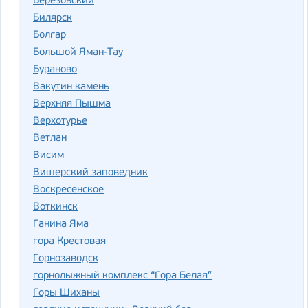
Берёзовский
Билярск
Болгар
Большой Яман-Тау
Бураново
Вакутин камень
Верхняя Пышма
Верхотурье
Ветлан
Висим
Вишерский заповедник
Воскресенское
Воткинск
Ганина Яма
гора Крестовая
Горнозаводск
горнолыжный комплекс “Гора Белая”
Горы Шиханы