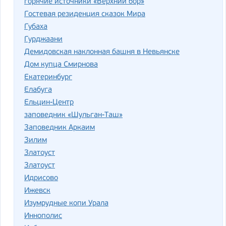
горячие источники «Верхний бор»
Гостевая резиденция сказок Мира
Губаха
Гурджаани
Демидовская наклонная башня в Невьянске
Дом купца Смирнова
Екатеринбург
Елабуга
Ельцин-Центр
заповедник «Шульган-Таш»
Заповедник Аркаим
Зилим
Златоуст
Златоуст
Идрисово
Ижевск
Изумрудные копи Урала
Иннополис