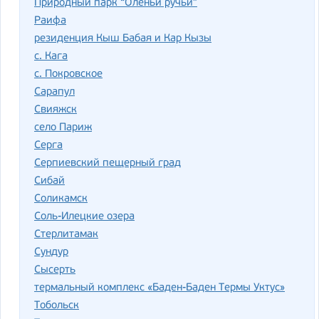
Природный парк “Оленьи ручьи”
Раифа
резиденция Кыш Бабая и Кар Кызы
с. Кага
с. Покровское
Сарапул
Свияжск
село Париж
Серга
Серпиевский пещерный град
Сибай
Соликамск
Соль-Илецкие озера
Стерлитамак
Сундур
Сысерть
термальный комплекс «Баден-Баден Термы Уктус»
Тобольск