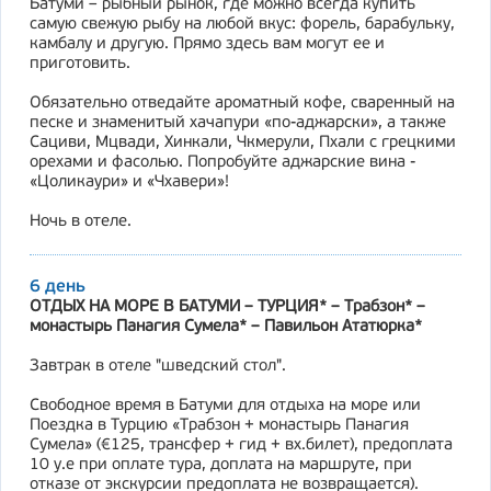
Батуми – рыбный рынок, где можно всегда купить
самую свежую рыбу на любой вкус: форель, барабульку,
камбалу и другую. Прямо здесь вам могут ее и
приготовить.
Обязательно отведайте ароматный кофе, сваренный на
песке и знаменитый хачапури «по-аджарски», а также
Сациви, Мцвади, Хинкали, Чкмерули, Пхали с грецкими
орехами и фасолью. Попробуйте аджарские вина -
«Цоликаури» и «Чхавери»!
Ночь в отеле.
6 день
ОТДЫХ НА МОРЕ В БАТУМИ – ТУРЦИЯ* – Трабзон* –
монастырь Панагия Сумела* – Павильон Ататюрка*
Завтрак в отеле "шведский стол".
Свободное время в Батуми для отдыха на море или
Поездка в Турцию «Трабзон + монастырь Панагия
Сумела» (€125, трансфер + гид + вх.билет), предоплата
10 у.е при оплате тура, доплата на маршруте, при
отказе от экскурсии предоплата не возвращается).