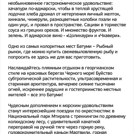
необыкновенное гастрономическое удовольствие:
хачапури по-аджарски, чтобы в теплой хрустящей
лодочке хлеба дрожал от нетерпения яичный желток,
хинкали, чкмерули, разноцветные колобки пхали на
один укус, и провал в пространстве. Сациви в торжестве
соуса из грецких орехов. И множество фруктов. И
зелень. И аджарское вино - «Цоликаури» и «Чхавери».
Одно из самых колоритных мест Батуми – Рыбный
рынок, где можно купить свежевыловленную рыбу и
попросить ее здесь же для вас приготовить.
Наслаждайтесь пляжным отдыхом в георгианском
стиле на красивых берегах Черного моря! Буйство
субтропической растительности, ультрасовременная и
старинная архитектура, вечернее сияние тысячами
огней, искреннее радушие и гостеприимство местных
жителей – все это Батуми!
Чудесным дополнением к морским удовольствиям
станут интереснейшие поездки по окрестностям: в
Национальный парк Мтирала с треккингом по древнему
колхидскому лесу, с удивительной канатной
переправой на ручной тяге через горную реку,
головокружительный каньон Мартвили, горная