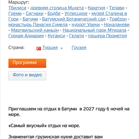
Маршрут:
Тбилиси
-
древняя столица Мцхета
-
Кахетия
-
Телави
-
Греми
-
Сигнахи
-
Бодбе
-
Уплисцихе
-
музей Сталина в
Гори
-
Батуми
-
Батумский Ботанический сад
-
Трабзон
-
монастырь Панагия Сумела
-
курорт Уреки
-
Нокалакеви
-
Мартвильский каньон
-
Национальный парк Мтирала
-
Горная Аджария
-
Кутаиси
-
Гелати
-
пещера Прометея
Страна:
Турция
Грузия
Программа
Фото и видео
Приглашаем на отдых в Батуми в 2027 году 6 ночей на
море.
«Самый вкусный» отдых на море.
Знаменитая грузинская кухня доставит вам