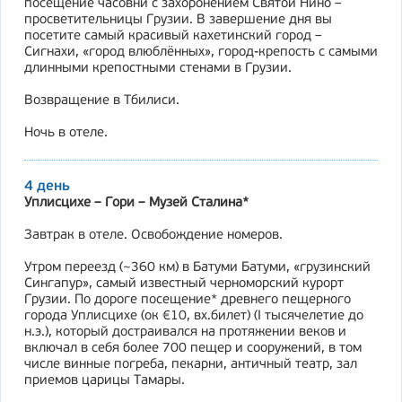
посещение часовни с захоронением Святой Нино –
просветительницы Грузии. В завершение дня вы
посетите самый красивый кахетинский город –
Сигнахи, «город влюблённых», город-крепость с самыми
длинными крепостными стенами в Грузии.
Возвращение в Тбилиси.
Ночь в отеле.
4 день
Уплисцихе – Гори – Музей Сталина*
Завтрак в отеле. Освобождение номеров.
Утром переезд (~360 км) в Батуми Батуми, «грузинский
Сингапур», самый известный черноморский курорт
Грузии. По дороге посещение* древнего пещерного
города Уплисцихе (ок €10, вх.билет) (I тысячелетие до
н.э.), который достраивался на протяжении веков и
включал в себя более 700 пещер и сооружений, в том
числе винные погреба, пекарни, античный театр, зал
приемов царицы Тамары.