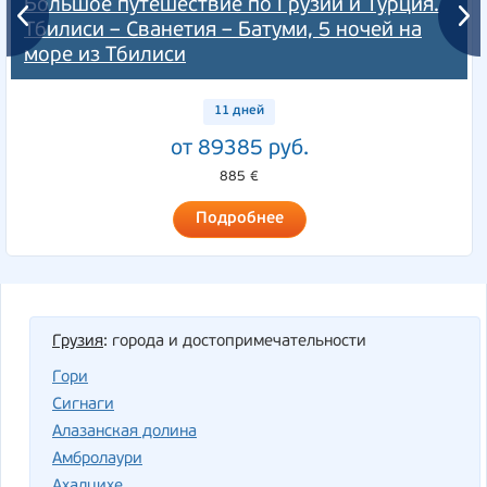
Большое путешествие по Грузии и Турция.
Тбилиси – Сванетия – Батуми, 5 ночей на
море из Тбилиси
11 дней
от 89385 руб.
885 €
Подробнее
Грузия
: города и достопримечательности
Гори
Cигнаги
Алазанская долина
Амбролаури
Ахалцихе