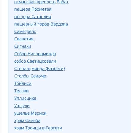
османская крепость Рабат
пещера Прометея
пещера Сатаплиа
пещерный город Вардзиа
Самегрело
Сванетия
Сигнахи
Собор Никорцминда
собор Светицховели
Степанцминда (Казбеги)
Столбы Саирме
Тбилиси
Телави
Уплисцихе
Ушгули
ущелье Мериси
храм Самеба
храм Троицы в Гергети