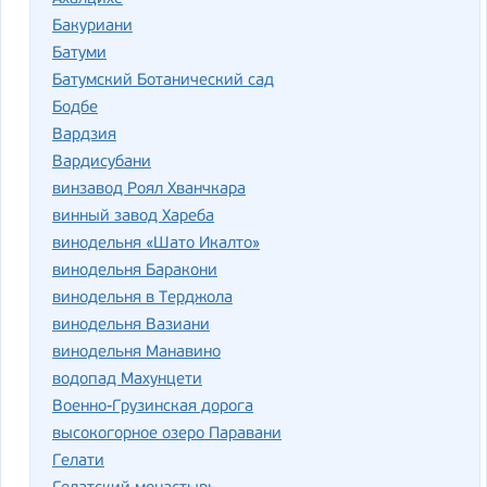
Бакуриани
Батуми
Батумский Ботанический сад
Бодбе
Вардзия
Вардисубани
винзавод Роял Хванчкара
винный завод Хареба
винодельня «Шато Икалто»
винодельня Баракони
винодельня в Терджола
винодельня Вазиани
винодельня Манавино
водопад Махунцети
Военно-Грузинская дорога
высокогорное озеро Паравани
Гелати