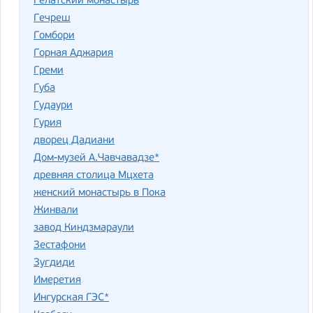
Гелатский монастырь
Гечреш
Гомбори
Горная Аджария
Греми
Губа
Гудаури
Гурия
дворец Дадиани
Дом-музей А.Чавчавадзе*
древняя столица Мцхета
женский монастырь в Пока
Жинвали
завод Киндзмараули
Зестафони
Зугдиди
Имеретия
Ингурская ГЭС*