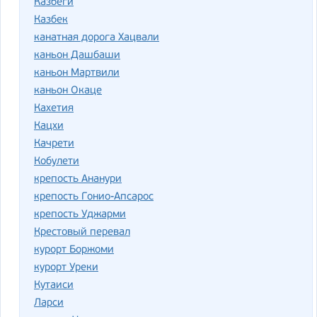
Казбеги
Казбек
канатная дорога Хацвали
каньон Дашбаши
каньон Мартвили
каньон Окаце
Кахетия
Кацхи
Качрети
Кобулети
крепость Ананури
крепость Гонио-Апсарос
крепость Уджарми
Крестовый перевал
курорт Боржоми
курорт Уреки
Кутаиси
Ларси