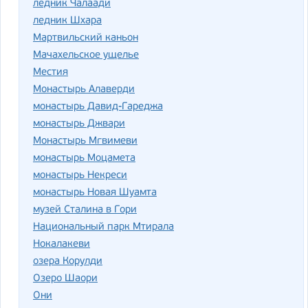
ледник Чалаади
ледник Шхара
Мартвильский каньон
Мачахельское ущелье
Местия
Монастырь Алаверди
монастырь Давид-Гареджа
монастырь Джвари
Монастырь Мгвимеви
монастырь Моцамета
монастырь Некреси
монастырь Новая Шуамта
музей Сталина в Гори
Национальный парк Мтирала
Нокалакеви
озера Корулди
Озеро Шаори
Они