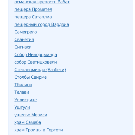
османская крепость Рабат
пещера Прометея
пещера Сатаплиа
пещерный город Вардзиа
Самегрело
Сванетия
Сигнахи
Собор Никорцминда
собор Светицховели
Степанцминда (Казбеги)
Столбы Саирме
Тбилиси
Телави
Уплисцихе
Ушгули
ущелье Мериси
храм Самеба
храм Троицы в Гергети