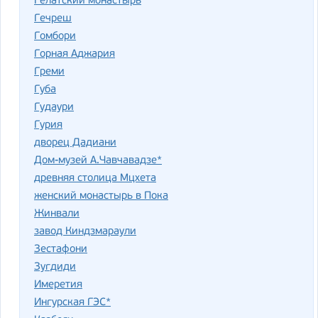
Гелатский монастырь
Гечреш
Гомбори
Горная Аджария
Греми
Губа
Гудаури
Гурия
дворец Дадиани
Дом-музей А.Чавчавадзе*
древняя столица Мцхета
женский монастырь в Пока
Жинвали
завод Киндзмараули
Зестафони
Зугдиди
Имеретия
Ингурская ГЭС*