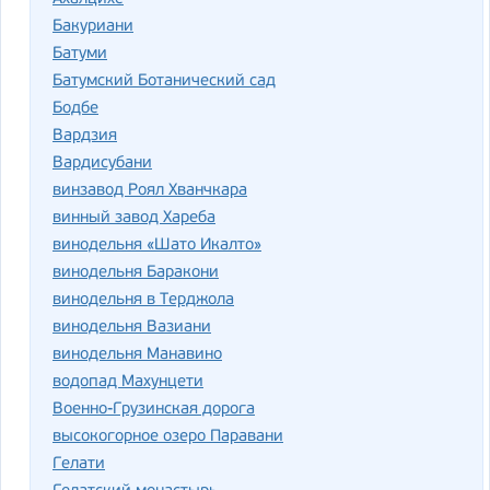
Бакуриани
Батуми
Батумский Ботанический сад
Бодбе
Вардзия
Вардисубани
винзавод Роял Хванчкара
винный завод Хареба
винодельня «Шато Икалто»
винодельня Баракони
винодельня в Терджола
винодельня Вазиани
винодельня Манавино
водопад Махунцети
Военно-Грузинская дорога
высокогорное озеро Паравани
Гелати