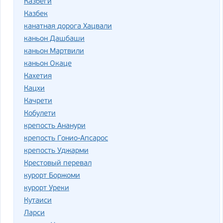
Казбеги
Казбек
канатная дорога Хацвали
каньон Дашбаши
каньон Мартвили
каньон Окаце
Кахетия
Кацхи
Качрети
Кобулети
крепость Ананури
крепость Гонио-Апсарос
крепость Уджарми
Крестовый перевал
курорт Боржоми
курорт Уреки
Кутаиси
Ларси