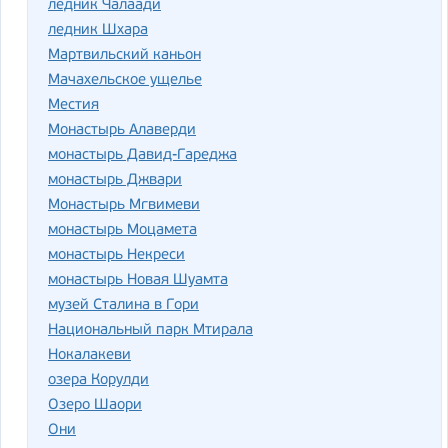
ледник Чалаади
ледник Шхара
Мартвильский каньон
Мачахельское ущелье
Местия
Монастырь Алаверди
монастырь Давид-Гареджа
монастырь Джвари
Монастырь Мгвимеви
монастырь Моцамета
монастырь Некреси
монастырь Новая Шуамта
музей Сталина в Гори
Национальный парк Мтирала
Нокалакеви
озера Корулди
Озеро Шаори
Они