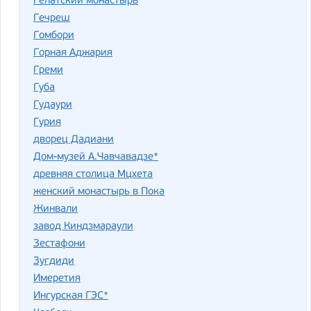
Гелатский монастырь
Гечреш
Гомбори
Горная Аджария
Греми
Губа
Гудаури
Гурия
дворец Дадиани
Дом-музей А.Чавчавадзе*
древняя столица Мцхета
женский монастырь в Пока
Жинвали
завод Киндзмараули
Зестафони
Зугдиди
Имеретия
Ингурская ГЭС*