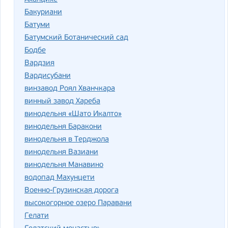
Бакуриани
Батуми
Батумский Ботанический сад
Бодбе
Вардзия
Вардисубани
винзавод Роял Хванчкара
винный завод Хареба
винодельня «Шато Икалто»
винодельня Баракони
винодельня в Терджола
винодельня Вазиани
винодельня Манавино
водопад Махунцети
Военно-Грузинская дорога
высокогорное озеро Паравани
Гелати