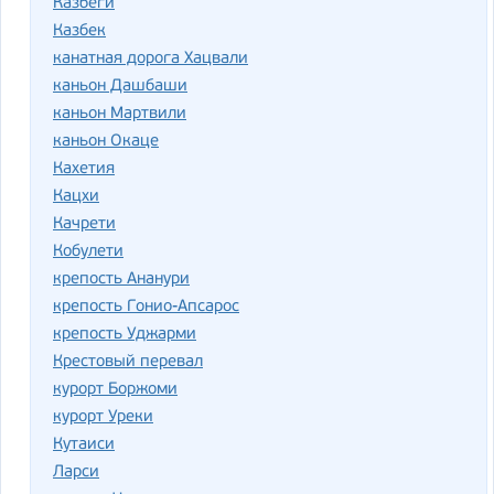
Казбеги
Казбек
канатная дорога Хацвали
каньон Дашбаши
каньон Мартвили
каньон Окаце
Кахетия
Кацхи
Качрети
Кобулети
крепость Ананури
крепость Гонио-Апсарос
крепость Уджарми
Крестовый перевал
курорт Боржоми
курорт Уреки
Кутаиси
Ларси