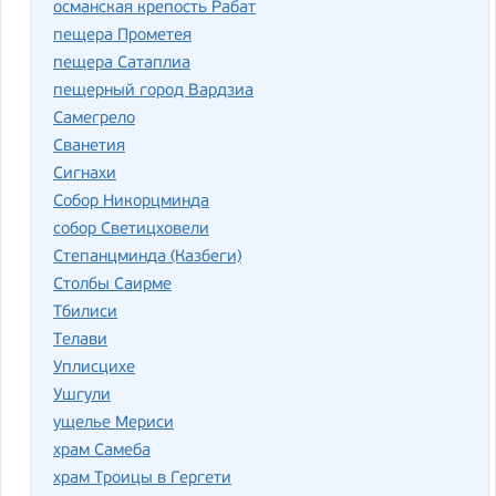
османская крепость Рабат
пещера Прометея
пещера Сатаплиа
пещерный город Вардзиа
Самегрело
Сванетия
Сигнахи
Собор Никорцминда
собор Светицховели
Степанцминда (Казбеги)
Столбы Саирме
Тбилиси
Телави
Уплисцихе
Ушгули
ущелье Мериси
храм Самеба
храм Троицы в Гергети