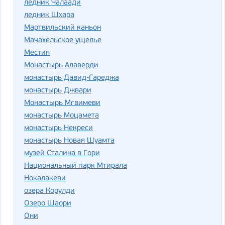
ледник Чалаади
ледник Шхара
Мартвильский каньон
Мачахельское ущелье
Местия
Монастырь Алаверди
монастырь Давид-Гареджа
монастырь Джвари
Монастырь Мгвимеви
монастырь Моцамета
монастырь Некреси
монастырь Новая Шуамта
музей Сталина в Гори
Национальный парк Мтирала
Нокалакеви
озера Корулди
Озеро Шаори
Они