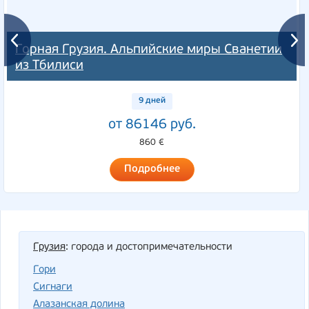
Горная Грузия. Альпийские миры Сванетии
из Тбилиси
9 дней
от 86146 руб.
860 €
Подробнее
Грузия
: города и достопримечательности
Гори
Cигнаги
Алазанская долина