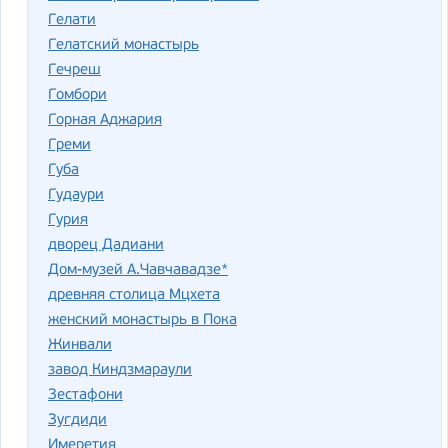
Гелати
Гелатский монастырь
Гечреш
Гомбори
Горная Аджария
Греми
Губа
Гудаури
Гурия
дворец Дадиани
Дом-музей А.Чавчавадзе*
древняя столица Мцхета
женский монастырь в Пока
Жинвали
завод Киндзмараули
Зестафони
Зугдиди
Имеретия