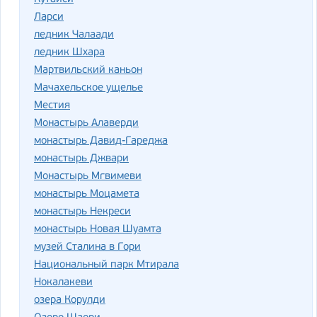
Ларси
ледник Чалаади
ледник Шхара
Мартвильский каньон
Мачахельское ущелье
Местия
Монастырь Алаверди
монастырь Давид-Гареджа
монастырь Джвари
Монастырь Мгвимеви
монастырь Моцамета
монастырь Некреси
монастырь Новая Шуамта
музей Сталина в Гори
Национальный парк Мтирала
Нокалакеви
озера Корулди