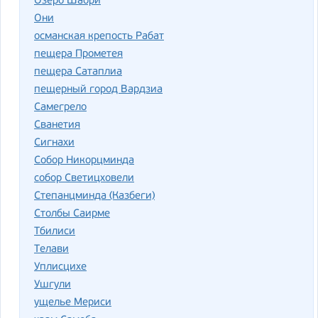
Озеро Шаори
Они
османская крепость Рабат
пещера Прометея
пещера Сатаплиа
пещерный город Вардзиа
Самегрело
Сванетия
Сигнахи
Собор Никорцминда
собор Светицховели
Степанцминда (Казбеги)
Столбы Саирме
Тбилиси
Телави
Уплисцихе
Ушгули
ущелье Мериси