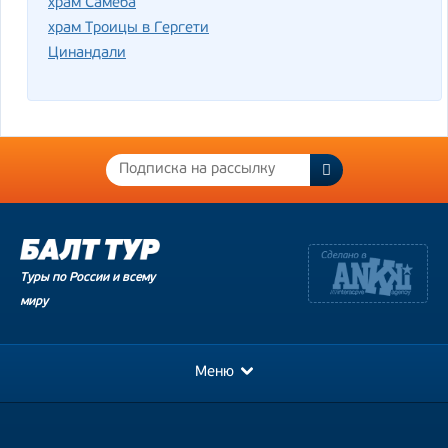
храм Самеба
храм Троицы в Гергети
Цинандали
Туры по России и всему
миру
Меню