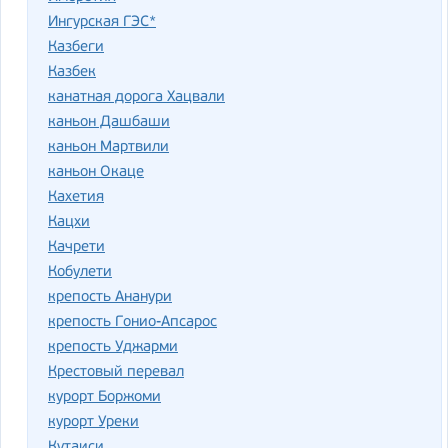
Ингурская ГЭС*
Казбеги
Казбек
канатная дорога Хацвали
каньон Дашбаши
каньон Мартвили
каньон Окаце
Кахетия
Кацхи
Качрети
Кобулети
крепость Ананури
крепость Гонио-Апсарос
крепость Уджарми
Крестовый перевал
курорт Боржоми
курорт Уреки
Кутаиси