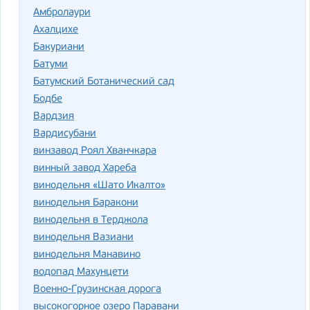
Амбролаури
Ахалцихе
Бакуриани
Батуми
Батумский Ботанический сад
Бодбе
Вардзия
Вардисубани
винзавод Роял Хванчкара
винный завод Хареба
винодельня «Шато Икалто»
винодельня Баракони
винодельня в Терджола
винодельня Вазиани
винодельня Манавино
водопад Махунцети
Военно-Грузинская дорога
высокогорное озеро Паравани