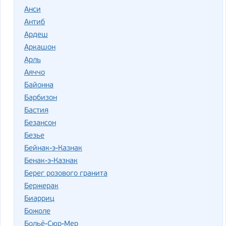
Анси
Антиб
Ардеш
Аркашон
Арль
Аяччо
Байонна
Барбизон
Бастия
Безансон
Безье
Бейнак-э-Казнак
Бенак-э-Казнак
Берег розового гранита
Бержерак
Биарриц
Божоле
Больё-Сюр-Мер