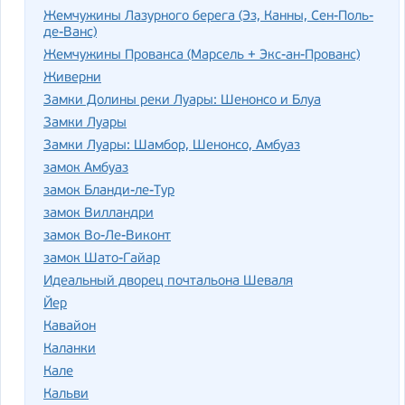
Жемчужины Лазурного берега (Эз, Канны, Сен-Поль-
де-Ванс)
Жемчужины Прованса (Марсель + Экс-ан-Прованс)
Живерни
Замки Долины реки Луары: Шенонсо и Блуа
Замки Луары
Замки Луары: Шамбор, Шенонсо, Амбуаз
замок Амбуаз
замок Бланди-ле-Тур
замок Вилландри
замок Во-Ле-Виконт
замок Шато-Гайар
Идеальный дворец почтальона Шеваля
Йер
Кавайон
Каланки
Кале
Кальви