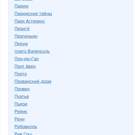
Париж
Парижские тайны
Парк Астерикс
Перигё
Перпиньян
Перуж
плато Валенсоль
Пон-дю-Гар
Понт Авен
Порто
Прованский дром
Провен
Пуатье
Пьери
Реймс
Ренн
Рибовилль
Рив Гош