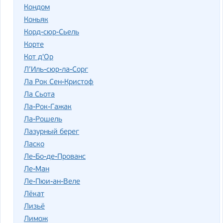
Кондом
Коньяк
Корд-сюр-Сьель
Корте
Кот д'Ор
Л’Иль-сюр-ла-Сорг
Ла Рок Сен-Кристоф
Ла Сьота
Ла-Рок-Гажак
Ла-Рошель
Лазурный берег
Ласко
Ле-Бо-де-Прованс
Ле-Ман
Ле-Пюи-ан-Веле
Лёкат
Лизьё
Лимож