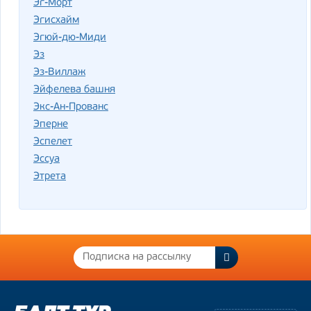
Эг-Морт
Эгисхайм
Эгюй-дю-Миди
Эз
Эз-Виллаж
Эйфелева башня
Экс-Ан-Прованс
Эперне
Эспелет
Эссуа
Этрета