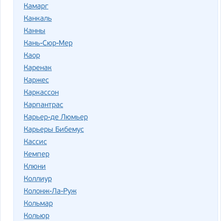
Камарг
Канкаль
Канны
Кань-Сюр-Мер
Каор
Каренак
Каржес
Каркассон
Карпантрас
Карьер-де Люмьер
Карьеры Бибемус
Кассис
Кемпер
Клюни
Коллиур
Колонж-Ла-Руж
Кольмар
Кольюр