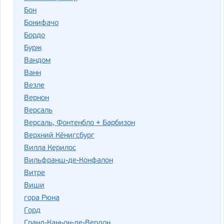
Бон
Бонифачо
Бордо
Бурж
Вандом
Ванн
Везле
Вернон
Версаль
Версаль, Фонтенбло + Барбизон
Верхний Кёнигсбург
Вилла Керилос
Вильфранш-де-Конфалон
Витре
Виши
гора Рюна
Горд
Гранд-Каньон-де-Вердон