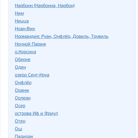
Нарбонн (Нарбонна, Нарбон)
Ним
Ницца
Ноан-Вик
Нормандия: Руан, Онфлёр, Довиль, Трувиль
Ночной Париж
о.Корсика
Оберне
Оден
озеро Сент-Круа
Онфлёр
Оранж
Орлеан
Осер
острова Иф и Фриул
Отен
Ош
Падирак