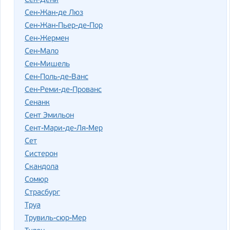
Сен-Дени
Сен-Жан-де Люз
Сен-Жан-Пьер-де-Пор
Сен-Жермен
Сен-Мало
Сен-Мишель
Сен-Поль-де-Ванс
Сен-Реми-де-Прованс
Сенанк
Сент Эмильон
Сент-Мари-де-Ля-Мер
Сет
Систерон
Скандола
Сомюр
Страсбург
Труа
Трувиль-сюр-Мер