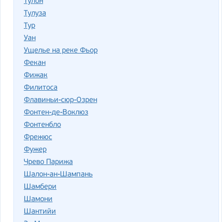
Тулон
Тулуза
Тур
Уан
Ущелье на реке Фьор
Фекан
Фижак
Филитоса
Флавиньи-сюр-Озрен
Фонтен-де-Воклюз
Фонтенбло
Фрежюс
Фужер
Чрево Парижа
Шалон-ан-Шампань
Шамбери
Шамони
Шантийи