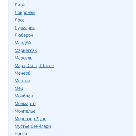
Лион
Локронан
Лосс
Лурмарин
Люберон
Мардёй
Маркессак
Марсель
Марэ, Ситэ, Шатле
Менерб
Ментон
Мец
Монблан
Монмартр
Монпелье
Море-сюр-Луан
Мустье Сен-Мари
Нанси