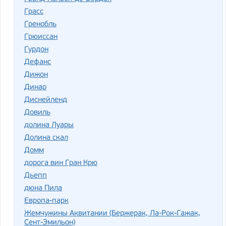
Грасс
Гренобль
Грюиссан
Гурдон
Дефанс
Дижон
Динар
Диснейленд
Довиль
долина Луары
Долина скал
Домм
дорога вин Гран Крю
Дьепп
дюна Пила
Европа-парк
Жемчужины Аквитании (Бержерак, Ла-Рок-Гажак,
Сент-Эмильон)