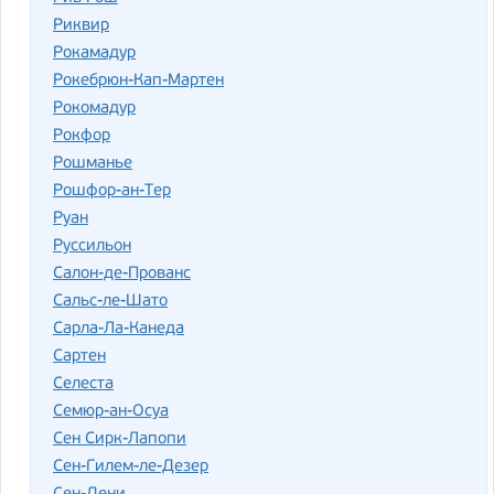
Риквир
Рокамадур
Рокебрюн-Кап-Мартен
Рокомадур
Рокфор
Рошманье
Рошфор-ан-Тер
Руан
Руссильон
Салон-де-Прованс
Сальс-ле-Шато
Сарла-Ла-Канеда
Сартен
Селеста
Семюр-ан-Осуа
Сен Сирк-Лапопи
Сен-Гилем-ле-Дезер