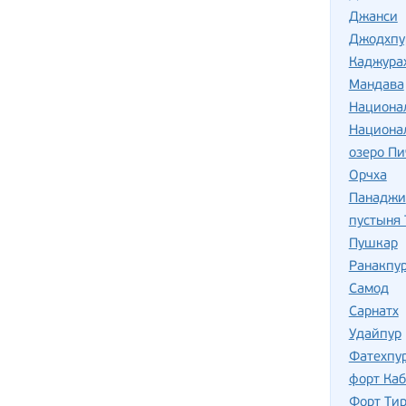
Джанси
Джодхпу
Каджура
Мандава
Национа
Национа
озеро Пи
Орчха
Панаджи
пустыня 
Пушкар
Ранакпу
Самод
Сарнатх
Удайпур
Фатехпу
форт Каб
Форт Ти