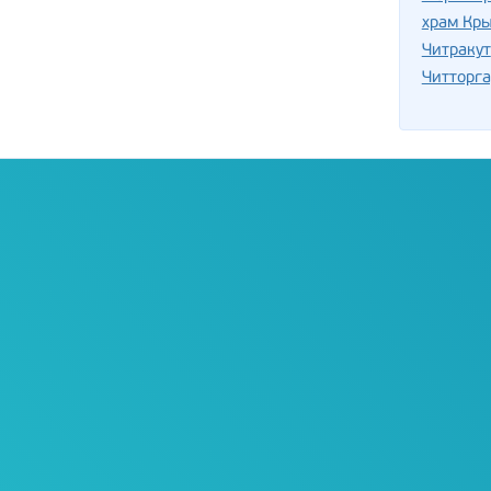
храм Кр
Читракут
Читторга