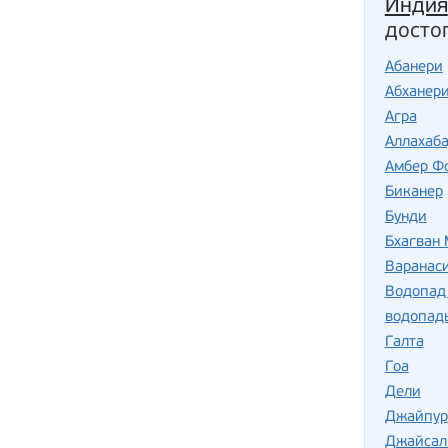
Индия
досто
Абанери
Абханер
Агра
Аллахаб
Амбер Ф
Биканер
Бунди
Бхагван
Варанас
Водопад
водопад
Галта
Гоа
Дели
Джайпур
Джайсал