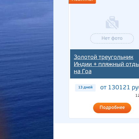
Золотой треугольник
Индии + пляжный отд
на Гоа
от 130121 ру
13 дней
1
Подробнее