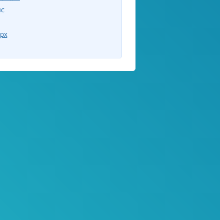
ыс
рх