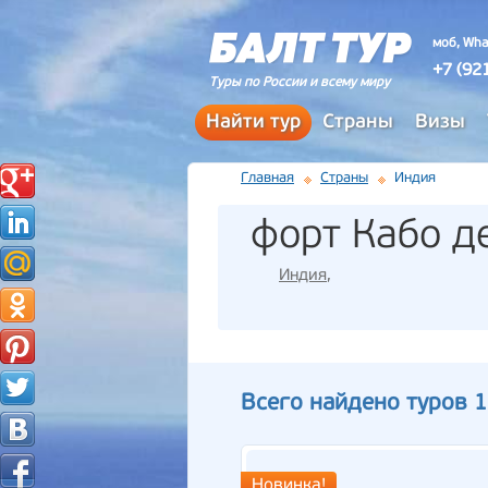
моб, Wha
+7 (92
Туры по России и всему миру
Найти тур
Страны
Визы
Главная
Страны
Индия
форт Кабо д
Индия
,
Всего найдено туров 1
Новинка!