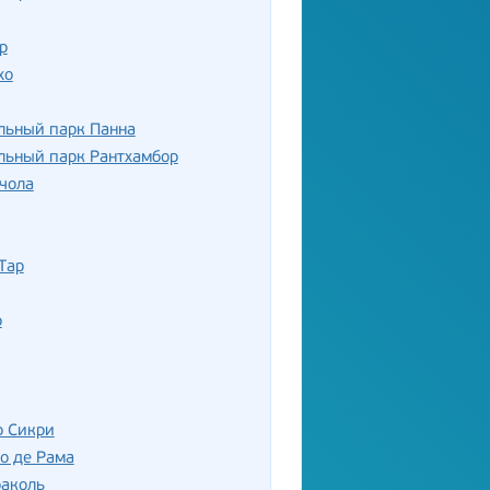
р
хо
льный парк Панна
льный парк Рантхамбор
чола
Тар
р
р Сикри
о де Рама
раколь