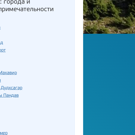
: города и
примечательности
и
ад
орт
 Махавир
и
 Дудхсагар
ы Пандав
мер