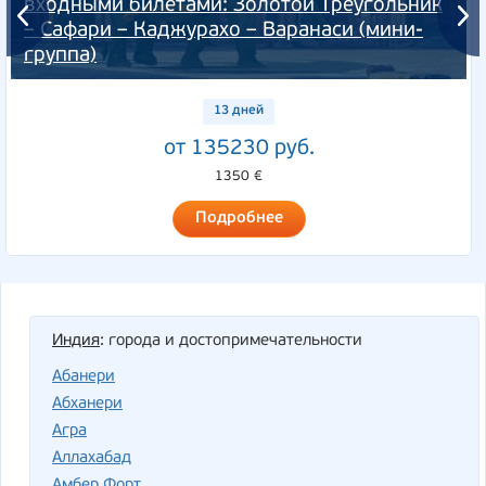
входными билетами: Золотой Треугольник
– Сафари – Каджурахо – Варанаси (мини-
группа)
13 дней
от 135230 руб.
1350 €
Подробнее
Индия
: города и достопримечательности
Абанери
Абханери
Агра
Аллахабад
Амбер Форт