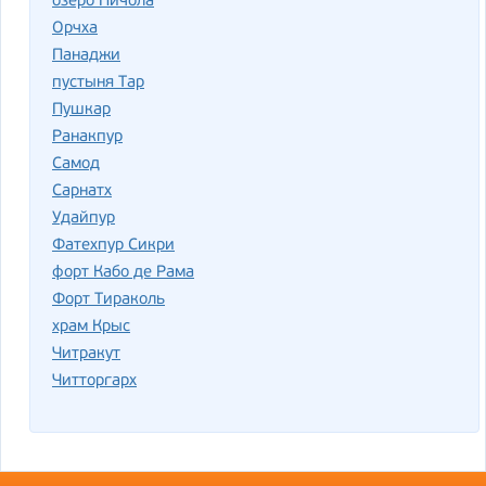
озеро Пичола
Орчха
Панаджи
пустыня Тар
Пушкар
Ранакпур
Самод
Сарнатх
Удайпур
Фатехпур Сикри
форт Кабо де Рама
Форт Тираколь
храм Крыс
Читракут
Читторгарх