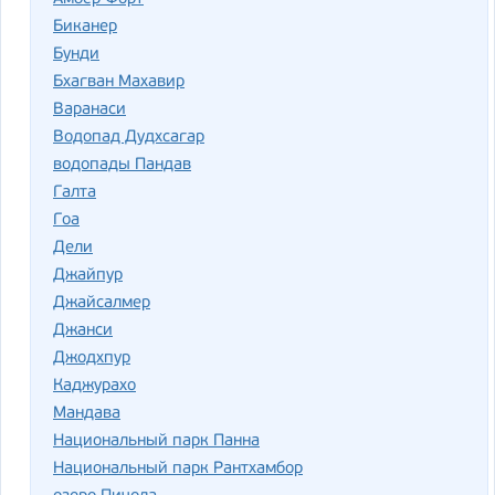
Биканер
Бунди
Бхагван Махавир
Варанаси
Водопад Дудхсагар
водопады Пандав
Галта
Гоа
Дели
Джайпур
Джайсалмер
Джанси
Джодхпур
Каджурахо
Мандава
Национальный парк Панна
Национальный парк Рантхамбор