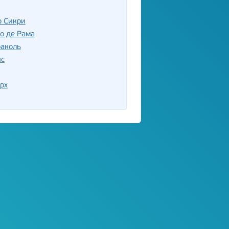
р Сикри
о де Рама
раколь
ыс
рх