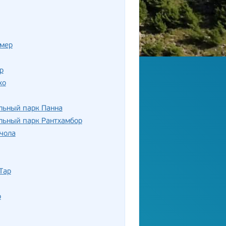
мер
р
хо
льный парк Панна
льный парк Рантхамбор
чола
Тар
р