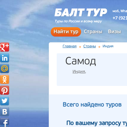
моб, Wha
+7 (92
Туры по России и всему миру
Найти тур
Страны
Визы
Главная
Страны
Индия
Самод
Индия
,
Всего найдено туров
По вашему запросу т