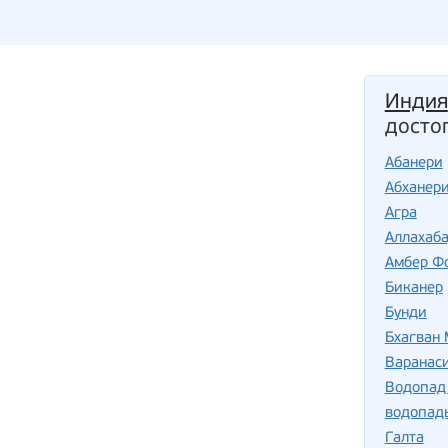
Индия
досто
Абанери
Абханер
Агра
Аллахаб
Амбер Ф
Биканер
Бунди
Бхагван
Варанас
Водопад
водопад
Галта