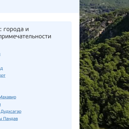
: города и
примечательности
и
ад
орт
 Махавир
и
 Дудхсагар
ы Пандав