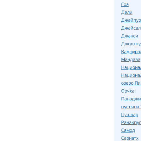
Гоа
Дели
Джайпур
Джайсал
Джанси
Джодхпу
Каджура
Мандава
Национа
Национа
озеро Пи
Орчха
Панаджи
пустыня 
Пушкар
Ранакпу
Самод
Сарнатх