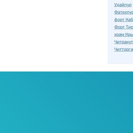
Удайпур
Фатехпу
форт Каб
Форт Ти
храм Кр
Читракут
Читторга