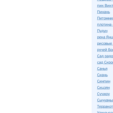
пик Вик
Пинань
Питомни
плотина 
Пудун
река Ян
рисовые
ручей Бо
Сад радо
сад Скро
Санья
Сиань
Синпин
Сицзян
Сучжоу
Сычуань
Терракот