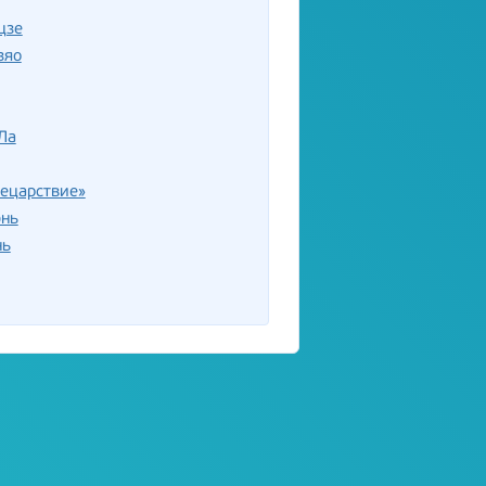
цзе
зяо
Ла
ецарствие»
нь
нь