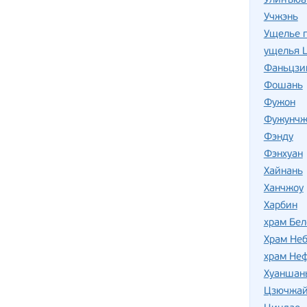
Улинъюа
Учжэнь
Ущелье 
ущелья Ц
Фаньцзи
Фошань
Фужон
Фужунчж
Фэнду
Фэнхуан
Хайнань
Ханчжоу
Харбин
храм Бе
Храм Не
храм Не
Хуаншан
Цзючжай