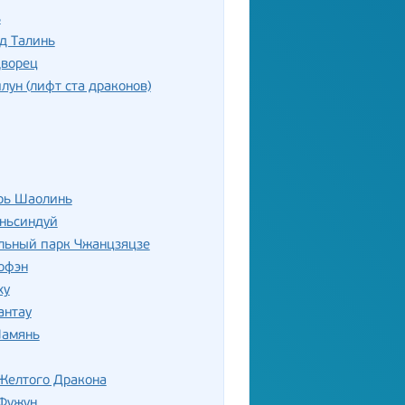
ь
д Талинь
дворец
лун (лифт ста драконов)
рь Шаолинь
аньсиндуй
льный парк Чжанцзяцзе
офэн
ху
антау
Шамянь
Желтого Дракона
Фужун