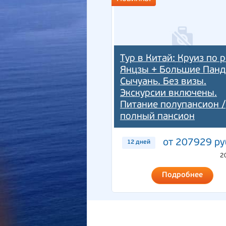
Тур в Китай: Круиз по 
Янцзы + Большие Панд
Сычуань. Без визы.
Экскурсии включены.
Питание полупансион /
полный пансион
от 207929 ру
12 дней
2
Подробнее