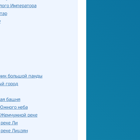
лого Императора
тар
у
ник большой панды
ый город
кая башня
 Южного неба
о Жемчужной реке
 реке Ли
 реке Лицзян