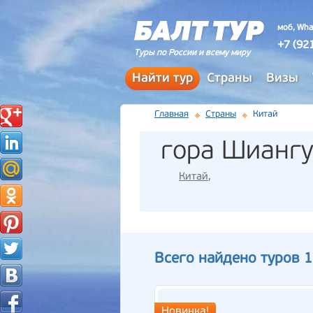
моб, Wha
+7 (92
Туры по России и всему миру
Найти тур
Страны
Визы
Главная
Страны
Китай
гора Шианг
Китай
,
Всего найдено туров 1
Новинка!