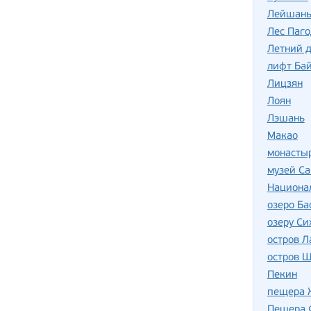
Лейшан
Лес Паго
Летний 
лифт Бай
Лицзян
Лоян
Лэшань
Макао
монасты
музей С
Национа
озеро Ба
озеру Си
остров Л
остров 
Пекин
пещера 
Пещера 