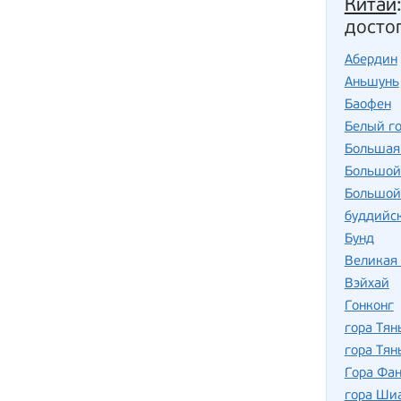
Китай
досто
Абердин
Аньшунь
Баофен
Белый г
Большая 
Большой
Большой
буддийс
Бунд
Великая 
Вэйхай
Гонконг
гора Тя
гора Тя
Гора Фа
гора Ши