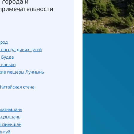
: города и
примечательности
ород
пагода диких гусей
 Будда
 каньон
кие пещеры Лунмынь
Китайская стена
ньмэньшань
ньцзышань
нцзиньшан
ангуй