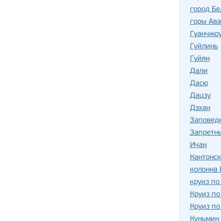
город Бе
горы Ава
Гуанчжо
Гуйлинь
Гуйян
Дали
Дасю
Дацзу
Дэхан
Заповед
Запретн
Ичан
Кантонс
колонна
круиз п
Круиз по
Круиз по
Куньмин