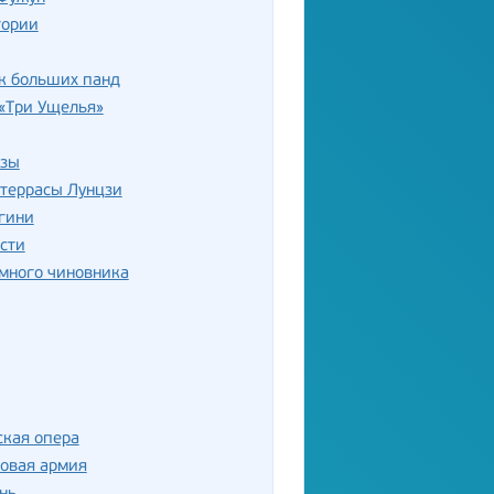
тории
к больших панд
«Три Ущелья»
цзы
 террасы Лунцзи
гини
сти
много чиновника
ская опера
овая армия