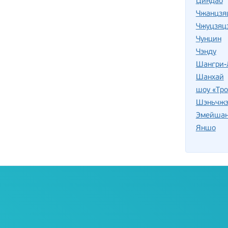
Циндао
Чжанцзя
Чжуцзяц
Чунцин
Чэнду
Шангри-
Шанхай
шоу «Тро
Шэньчжэ
Эмейша
Яншо