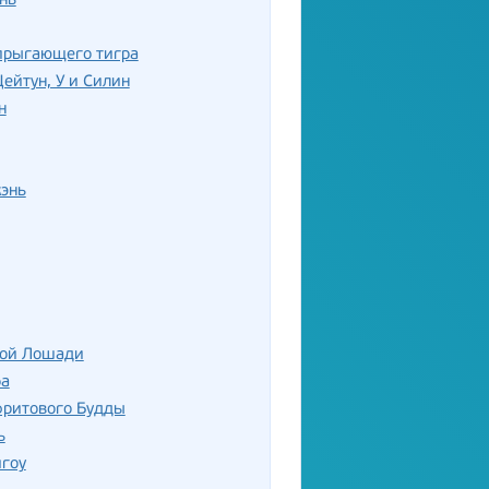
нь
прыгающего тигра
ейтун, У и Силин
н
энь
лой Лошади
ба
фритового Будды
ь
гоу