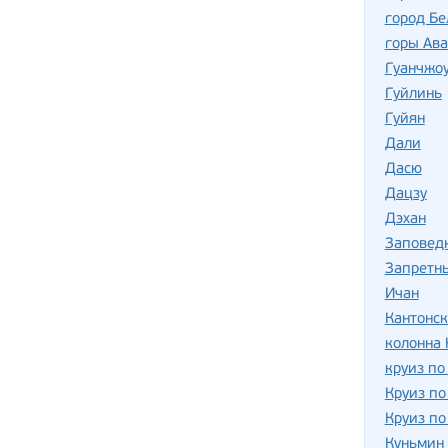
город Бе
горы Ава
Гуанчжо
Гуйлинь
Гуйян
Дали
Дасю
Дацзу
Дэхан
Заповед
Запретн
Ичан
Кантонс
колонна
круиз п
Круиз по
Круиз по
Куньмин