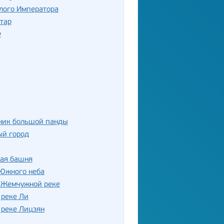
лого Императора
тар
у
ник большой панды
ый город
кая башня
 Южного неба
о Жемчужной реке
 реке Ли
 реке Лицзян