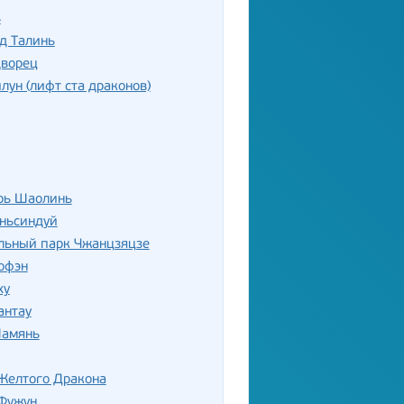
ь
д Талинь
дворец
лун (лифт ста драконов)
рь Шаолинь
аньсиндуй
льный парк Чжанцзяцзе
офэн
ху
антау
Шамянь
Желтого Дракона
Фужун