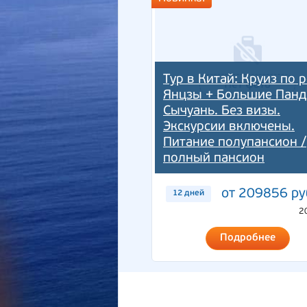
Тур в Китай: Круиз по 
Янцзы + Большие Панд
Сычуань. Без визы.
Экскурсии включены.
Питание полупансион /
полный пансион
от 209856 ру
12 дней
2
Подробнее