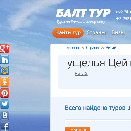
моб, Wha
+7 (92
Туры по России и всему миру
Найти тур
Страны
Визы
Главная
Страны
Китай
ущелья Цейт
Китай
,
Всего найдено туров 1
Новинка!