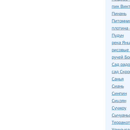
пик Вик
Пинань
Питомни
плотина 
Пудун
река Ян
рисовые
ручей Бо
Сад радо
сад Скро
Санья
Сиань
Синпин
Сицзян
Сучжоу
Сычуань
Терракот