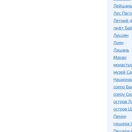
Лейшан
Лес Паго
Летний 
лифт Бай
Лицзян
Лоян
Лэшань
Макао
монасты
музей С
Национа
озеро Ба
озеру Си
остров Л
остров 
Пекин
пещера 
Пещера 