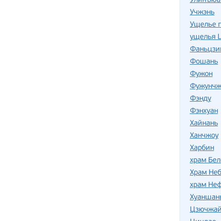
Улинъюа
Учжэнь
Ущелье 
ущелья Ц
Фаньцзи
Фошань
Фужон
Фужунчж
Фэнду
Фэнхуан
Хайнань
Ханчжоу
Харбин
храм Бе
Храм Не
храм Не
Хуаншан
Цзючжай