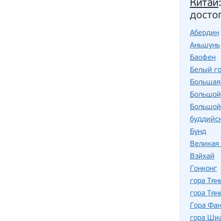
Китай
досто
Абердин
Аньшунь
Баофен
Белый г
Большая 
Большой
Большой
буддийс
Бунд
Великая 
Вэйхай
Гонконг
гора Тя
гора Тя
Гора Фа
гора Ши