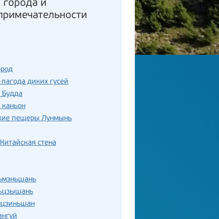
: города и
примечательности
ород
пагода диких гусей
 Будда
 каньон
кие пещеры Лунмынь
Китайская стена
ньмэньшань
ньцзышань
нцзиньшан
ангуй