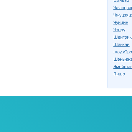
Циндао
Чжанцзя
Чжуцзяц
Чунцин
Чэнду
Шангри-
Шанхай
шоу «Тро
Шэньчжэ
Эмейша
Яншо