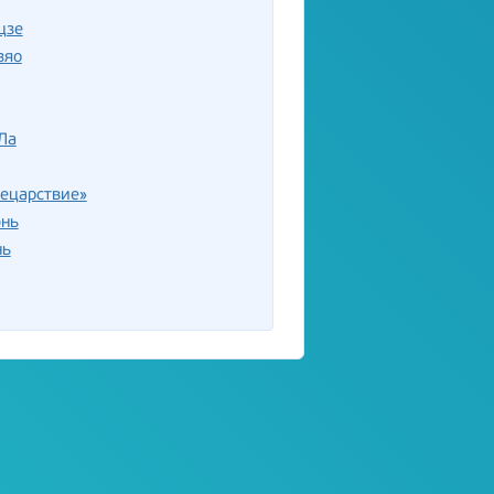
цзе
зяо
Ла
ецарствие»
нь
нь