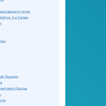
нь
прыгающего тигра
ейтун, У и Силин
н
энь
лой Лошади
ба
фритового Будды
ь
гоу