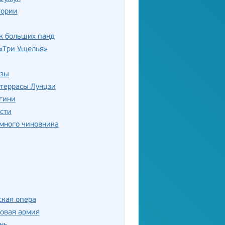
тории
к больших панд
«Три Ущелья»
цзы
 террасы Лунцзи
гини
сти
много чиновника
ская опера
овая армия