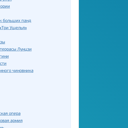
тории
к больших панд
«Три Ущелья»
цзы
 террасы Лунцзи
гини
сти
много чиновника
ская опера
овая армия