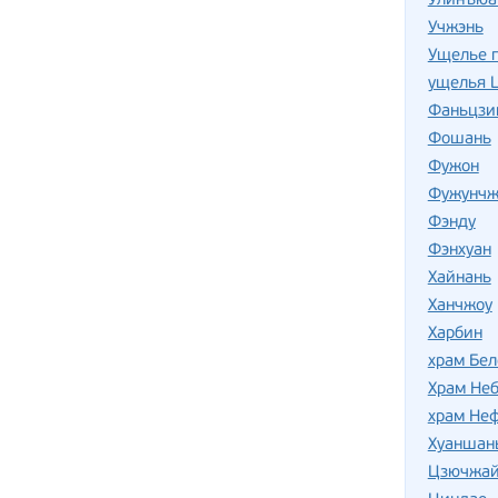
Улинъюа
Учжэнь
Ущелье 
ущелья Ц
Фаньцзи
Фошань
Фужон
Фужунчж
Фэнду
Фэнхуан
Хайнань
Ханчжоу
Харбин
храм Бе
Храм Не
храм Не
Хуаншан
Цзючжай