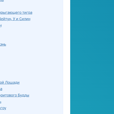
нь
прыгающего тигра
ейтун, У и Силин
н
энь
лой Лошади
ба
фритового Будды
ь
гоу