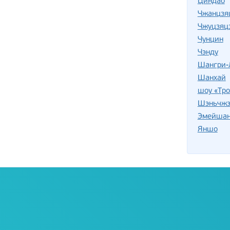
Циндао
Чжанцзя
Чжуцзяц
Чунцин
Чэнду
Шангри-
Шанхай
шоу «Тро
Шэньчжэ
Эмейша
Яншо