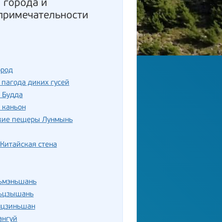
: города и
примечательности
ород
пагода диких гусей
 Будда
 каньон
кие пещеры Лунмынь
Китайская стена
ньмэньшань
ньцзышань
нцзиньшан
ангуй