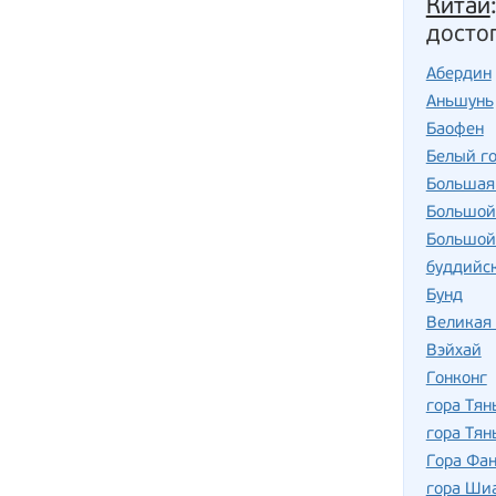
Китай
досто
Абердин
Аньшунь
Баофен
Белый г
Большая 
Большой
Большой
буддийс
Бунд
Великая 
Вэйхай
Гонконг
гора Тя
гора Тя
Гора Фа
гора Ши