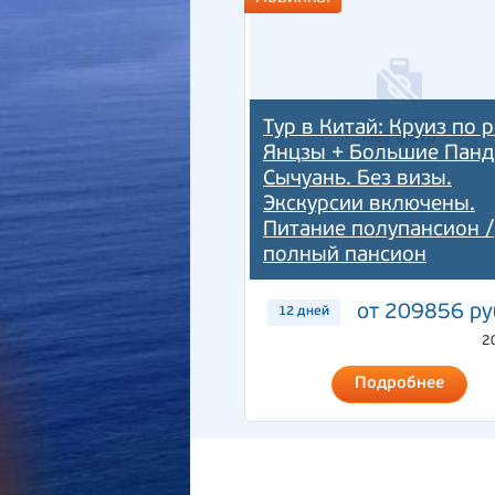
Тур в Китай: Круиз по 
Янцзы + Большие Панд
Сычуань. Без визы.
Экскурсии включены.
Питание полупансион /
полный пансион
от 209856 ру
12 дней
2
Подробнее