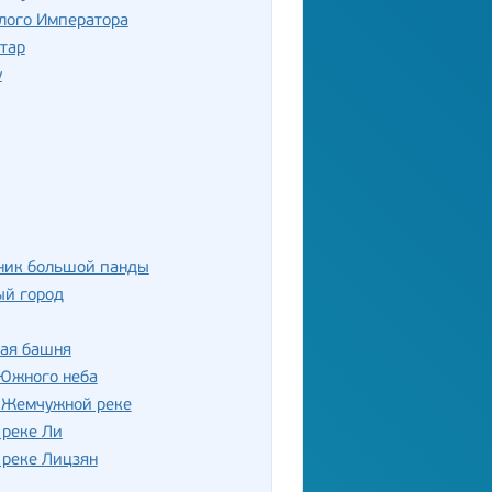
лого Императора
тар
у
ник большой панды
ый город
кая башня
 Южного неба
о Жемчужной реке
 реке Ли
 реке Лицзян