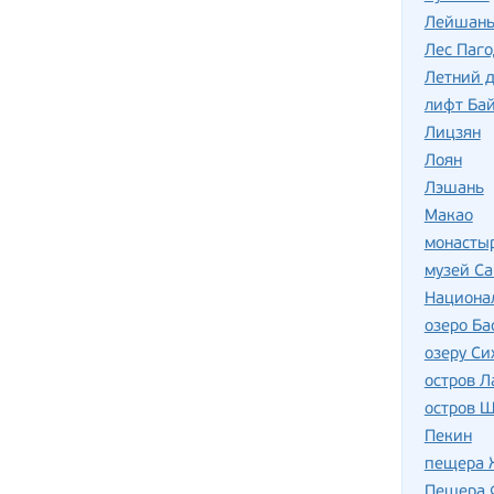
Лейшан
Лес Паго
Летний 
лифт Бай
Лицзян
Лоян
Лэшань
Макао
монасты
музей С
Национа
озеро Ба
озеру Си
остров Л
остров 
Пекин
пещера 
Пещера 