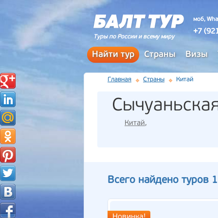
моб, Wha
+7 (92
Туры по России и всему миру
Найти тур
Страны
Визы
Главная
Страны
Китай
Сычуаньская
Китай
,
Всего найдено туров 1
Новинка!