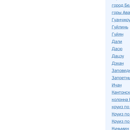
город Бе
горы Ава
Гуанчжо
Гуйлинь
Гуйян
Дали
Дасю
Дацзу
Дэхан
Заповед
Запретн
Ичан
Кантонс
колонна
круиз п
Круиз по
Круиз по
Куньмин