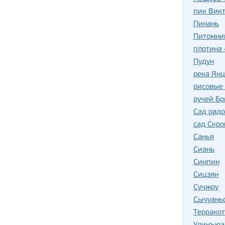
пик Вик
Пинань
Питомни
плотина 
Пудун
река Ян
рисовые
ручей Бо
Сад радо
сад Скро
Санья
Сиань
Синпин
Сицзян
Сучжоу
Сычуань
Терракот