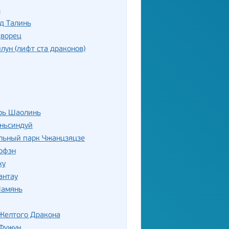
ь
д Талинь
дворец
лун (лифт ста драконов)
рь Шаолинь
аньсиндуй
льный парк Чжанцзяцзе
офэн
ху
антау
Шамянь
Желтого Дракона
Фужун