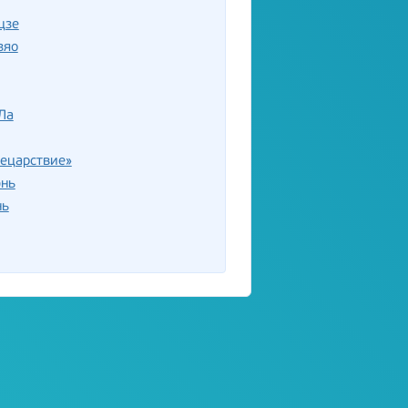
цзе
зяо
Ла
ецарствие»
нь
нь