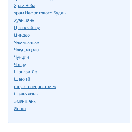
Храм Неба
храм Нефритового Будды
Хуаншань
Цзючжайгоу
Циндао
Чжанцзяцзе
Чжуцзяцзяо
Чунцин
Чэнду
Шангри-Ла
Шанхай
шоу «Троецарствие»
Шэньчжэнь
Эмейшань
Яншо