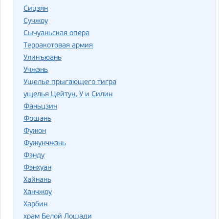
Сицзян
Сучжоу
Сычуаньская опера
Терракотовая армия
Улинъюань
Учжэнь
Ущелье прыгающего тигра
ущелья Цейтун, У и Силин
Фаньцзин
Фошань
Фужон
Фужунчжэнь
Фэнду
Фэнхуан
Хайнань
Ханчжоу
Харбин
храм Белой Лошади