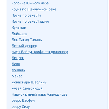
колонна Южного неба
круиз по Жемчужной реке
Круиз по реке Ли
Круиз по реке Лицзян
Куньмин
Лейшань
Лес Пагод Талинь
Летний дворец
лифт Байлун (лифт ста драконов)
Лицзян
Лоян
Лэшань
Макао
монастырь Шаолинь
музей Саньсиндуй
Национальный парк Чжанцзяцзе
озеро Баофэн
озеру Сиху