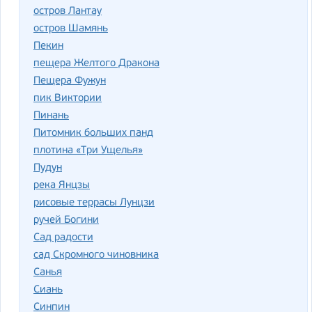
остров Лантау
остров Шамянь
Пекин
пещера Желтого Дракона
Пещера Фужун
пик Виктории
Пинань
Питомник больших панд
плотина «Три Ущелья»
Пудун
река Янцзы
рисовые террасы Лунцзи
ручей Богини
Сад радости
сад Скромного чиновника
Санья
Сиань
Синпин