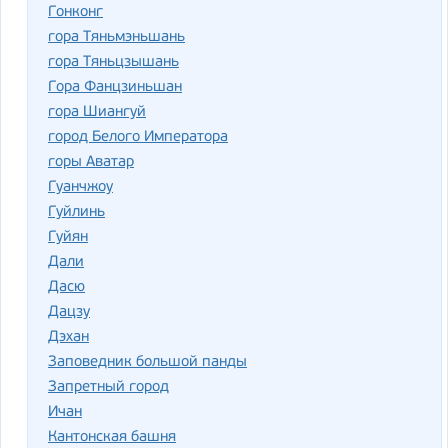
Гонконг
гора Тяньмэньшань
гора Тяньцзышань
Гора Фанцзиньшан
гора Шиангуй
город Белого Императора
горы Аватар
Гуанчжоу
Гуйлинь
Гуйян
Дали
Дасю
Дацзу
Дэхан
Заповедник большой панды
Запретный город
Ичан
Кантонская башня