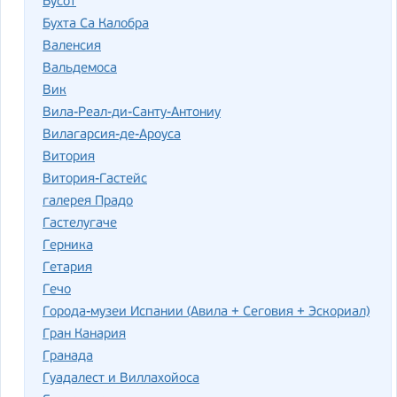
Бусот
Бухта Са Калобра
Валенсия
Вальдемоса
Вик
Вила-Реал-ди-Санту-Антониу
Вилагарсия-де-Ароуса
Витория
Витория-Гастейс
галерея Прадо
Гастелугаче
Герника
Гетария
Гечо
Города-музеи Испании (Авила + Сеговия + Эскориал)
Гран Канария
Гранада
Гуадалест и Виллахойоса