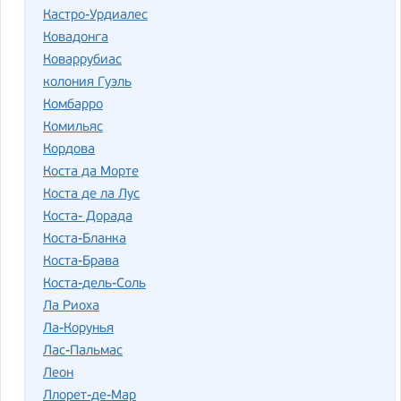
Кастро-Урдиалес
Ковадонга
Коваррубиас
колония Гуэль
Комбарро
Комильяс
Кордова
Коста да Морте
Коста де ла Лус
Коста- Дорада
Коста-Бланка
Коста-Брава
Коста-дель-Соль
Ла Риоха
Ла-Корунья
Лас-Пальмас
Леон
Ллорет-де-Мар