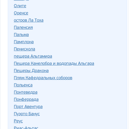
Олите
Оренсе
остров Ла Тоха
Паленсия
Пальма
Памплона
Пенискола
пещера Альтамира
Пещера Канелобра и водопады Альгара
Пещеры Дракона
Пляж Кафедральных соборов
Польенса
Понтеведра
Понферрада
Порт Авентура
Пуэрто Банус
Реус
Риас-Альтас