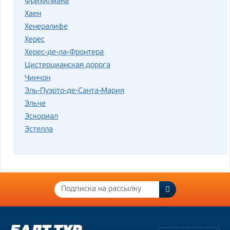
Фрихилиана
Хаен
Хенералифе
Херес
Херес-де-ла-Фронтера
Цистерцианская дорога
Чинчон
Эль-Пуэрто-де-Санта-Мария
Эльче
Эскориал
Эстелла