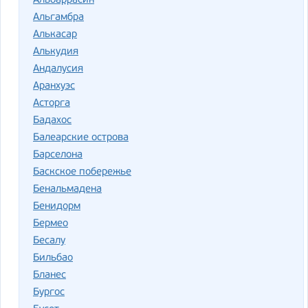
Альбаррасин
Альгамбра
Алькасар
Алькудия
Андалусия
Аранхуэс
Асторга
Бадахос
Балеарские острова
Барселона
Баскское побережье
Бенальмадена
Бенидорм
Бермео
Бесалу
Бильбао
Бланес
Бургос