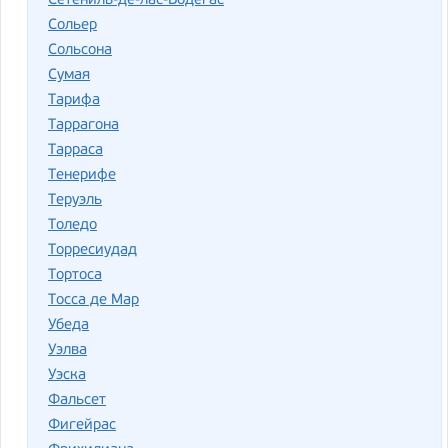
Сетениль-де-лас-Бодегас
Сольер
Сольсона
Сумая
Тарифа
Таррагона
Тарраса
Тенерифе
Теруэль
Толедо
Торресиудад
Тортоса
Тосса де Мар
Убеда
Уэлва
Уэска
Фальсет
Фигейрас