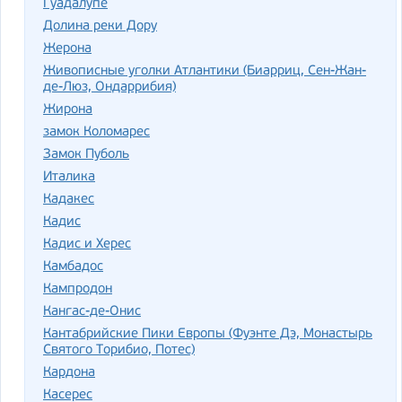
Гуадалупе
Долина реки Дору
Жерона
Живописные уголки Атлантики (Биарриц, Сен-Жан-
де-Люз, Ондаррибия)
Жирона
замок Коломарес
Замок Пуболь
Италика
Кадакес
Кадис
Кадис и Херес
Камбадос
Кампродон
Кангас-де-Онис
Кантабрийские Пики Европы (Фуэнте Дэ, Монастырь
Святого Торибио, Потес)
Кардона
Касерес