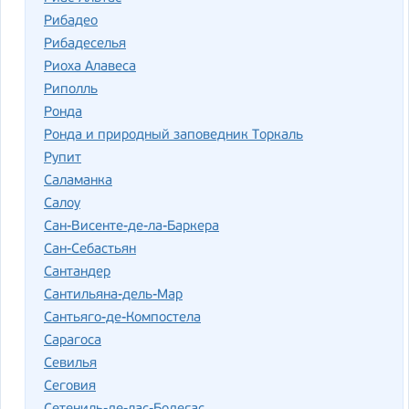
Рибадео
Рибадеселья
Риоха Алавеса
Риполль
Ронда
Ронда и природный заповедник Торкаль
Рупит
Саламанка
Салоу
Сан-Висенте-де-ла-Баркера
Сан-Себастьян
Сантандер
Сантильяна-дель-Мар
Сантьяго-де-Компостела
Сарагоса
Севилья
Сеговия