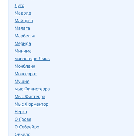
Луго
Мадрид
Майорка
Малага
Марбелья
Мерида
Минима
монастырь Льюк
Монбланк
Монсеррат
Мушия
мыс Финистерра
Мыс Фистерра
Мыс Форментор
Нерха
О Грове
О Себрейро
Овьедо