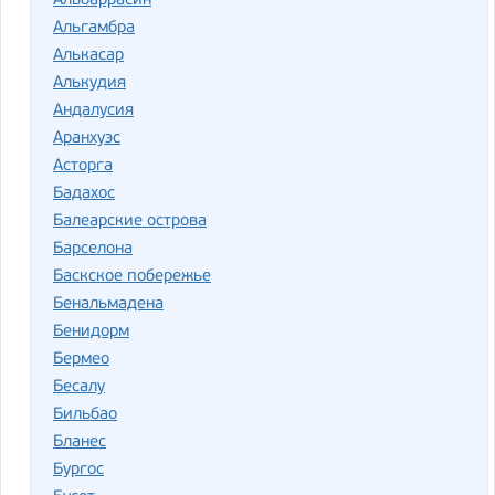
Альбаррасин
Альгамбра
Алькасар
Алькудия
Андалусия
Аранхуэс
Асторга
Бадахос
Балеарские острова
Барселона
Баскское побережье
Бенальмадена
Бенидорм
Бермео
Бесалу
Бильбао
Бланес
Бургос