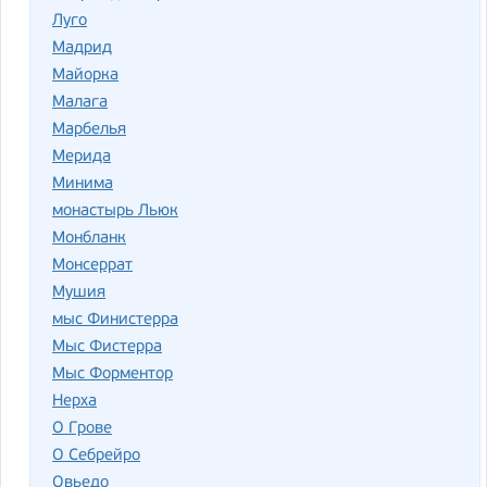
Луго
Мадрид
Майорка
Малага
Марбелья
Мерида
Минима
монастырь Льюк
Монбланк
Монсеррат
Мушия
мыс Финистерра
Мыс Фистерра
Мыс Форментор
Нерха
О Грове
О Себрейро
Овьедо