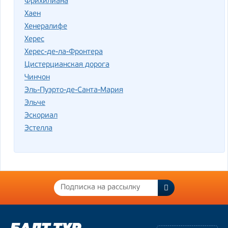
Фрихилиана
Хаен
Хенералифе
Херес
Херес-де-ла-Фронтера
Цистерцианская дорога
Чинчон
Эль-Пуэрто-де-Санта-Мария
Эльче
Эскориал
Эстелла