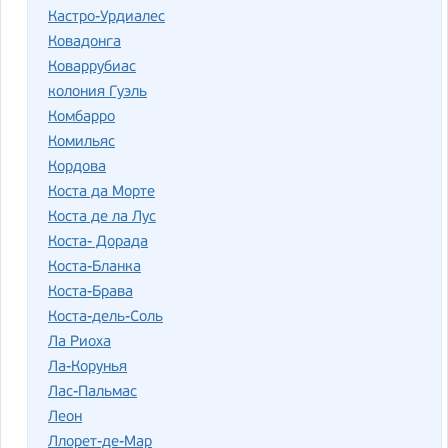
Кастро-Урдиалес
Ковадонга
Коваррубиас
колония Гуэль
Комбарро
Комильяс
Кордова
Коста да Морте
Коста де ла Лус
Коста- Дорада
Коста-Бланка
Коста-Брава
Коста-дель-Соль
Ла Риоха
Ла-Корунья
Лас-Пальмас
Леон
Ллорет-де-Мар