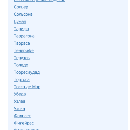
Сетениль-де-лас-Бодегас
Сольер
Сольсона
Сумая
Тарифа
Таррагона
Тарраса
Тенерифе
Теруэль
Толедо
Торресиудад
Тортоса
Тосса де Мар
Убеда
Уэлва
Уэска
Фальсет
Фигейрас