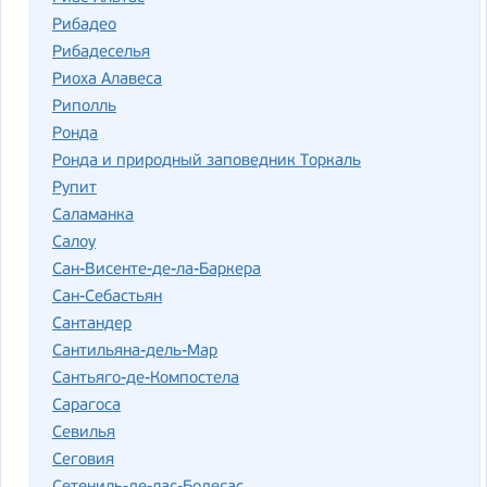
Рибадео
Рибадеселья
Риоха Алавеса
Риполль
Ронда
Ронда и природный заповедник Торкаль
Рупит
Саламанка
Салоу
Сан-Висенте-де-ла-Баркера
Сан-Себастьян
Сантандер
Сантильяна-дель-Мар
Сантьяго-де-Компостела
Сарагоса
Севилья
Сеговия