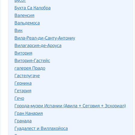
Бусот
Бухта Са Калобра
Валенсия
Вальдемоса
Вик
Вила-Реал-ди-Санту-Антониу
Вилагарсия-де-Ароуса
Витория
Витория-Гастейс
галерея Прадо
Гастелугаче
Герника
Гетария
Гечо
Города-музеи Испании (Авила + Сеговия + Эскориал)
Гран Канария
Гранада
Гуадалест и Виллахойоса