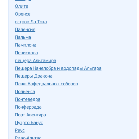
Олите
Оренсе
остров Ла Тоха
Паленсия
Пальма
Памплона
Пенискола
пещера Альтамира
Пещера Канелобра и водопады Альгара
Пещеры Дракона
Пляж Кафедральных соборов
Польенса
Понтеведра
Понферрада
Порт Авентура
Пуэрто Банус
Реус
Риас-Альтас