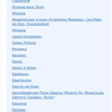
Гуадалупе
Долина реки Дору
Жерона
Живописные уголки Атлантики (Биарриц, Сен-Жан-
де-Люз, Ондаррибия)
Жирона
замок Коломарес
Замок Пуболь
Италика
Кадакес
Кадис
Кадис и Херес
Камбадос
Кампродон
Кангас-де-Онис
Кантабрийские Пики Европы (Фуэнте Дэ, Монастырь
Святого Торибио, Потес)
Кардона
Касерес