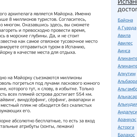
Испан
досто
го архипелага является Майорка. Именно
ше 8 миллионов туристов. Согласитесь,
Байона
 о многом. Оказавшись здесь, вы сможете
А Гуарда
загореть и превосходно провести время,
Авила
сь в морские глубины. Да, и не стоит
звестна как самое отвязное тусовочное место
Авилес
ланируете отправиться туром в Испанию,
Аинса
орку в качестве места для отдыха.
Аликант
Аликанте
Алкутим
одно на Майорку съезжаются миллионы
Альбарр
доволь погреться под лучами ласкового южного
е, которого тут, к слову, в избытке. Только
Альгамб
ть всех пляжей острова достигает 554 км.
Алькаса
 дайвинг, виндсёрфинг, сёрфинг, аквапарки и
Алькуди
 местный пляж не обходится без скалистых
кружающих его.
Андалус
Аранхуэс
йорке абсолютно бесплатные, то есть за вход
стальные атрибуты (зонты, лежаки)
Асторга
Бадахос