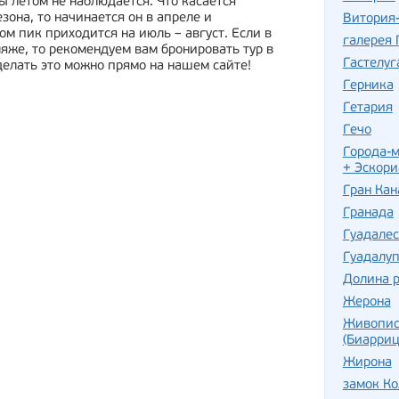
ы летом не наблюдается. Что касается
она, то начинается он в апреле и
Витория-
ом пик приходится на июль – август. Если в
галерея 
ляже, то рекомендуем вам бронировать тур в
Гастелуг
делать это можно прямо на нашем сайте!
Герника
Гетария
Гечо
Города-м
+ Эскори
Гран Кан
Гранада
Гуадалес
Гуадалу
Долина 
Жерона
Живопис
(Биарриц
Жирона
замок К