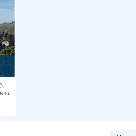
б.
364 €