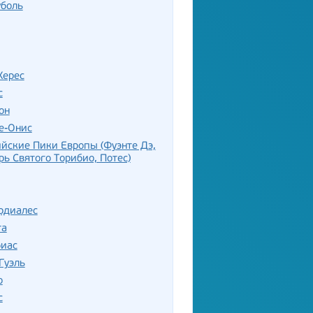
уболь
Херес
с
он
е-Онис
йские Пики Европы (Фуэнте Дэ,
ь Святого Торибио, Потес)
рдиалес
га
биас
Гуэль
о
с