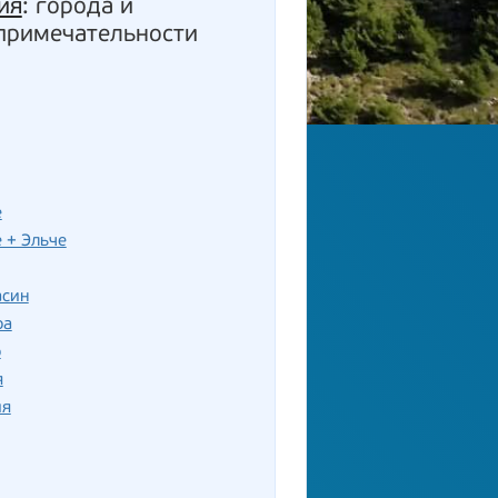
ия
: города и
примечательности
е
 + Эльче
асин
ра
р
я
ия