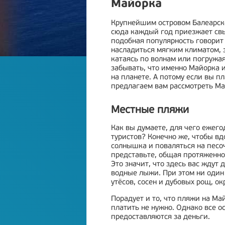
Майорка
Крупнейшим островом Балеарско
сюда каждый год приезжает свы
подобная популярность говорит
насладиться мягким климатом, 
катаясь по волнам или погружая
забывать, что именно Майорка и
на планете. А потому если вы п
предлагаем вам рассмотреть Май
Местные пляжи
Как вы думаете, для чего ежег
туристов? Конечно же, чтобы в
солнышка и поваляться на песочк
представьте, общая протяженнос
Это значит, что здесь вас ждут
водные лыжи. При этом ни один
утёсов, сосен и дубовых рощ, о
Порадует и то, что пляжи на Ма
платить не нужно. Однако все о
предоставляются за деньги.