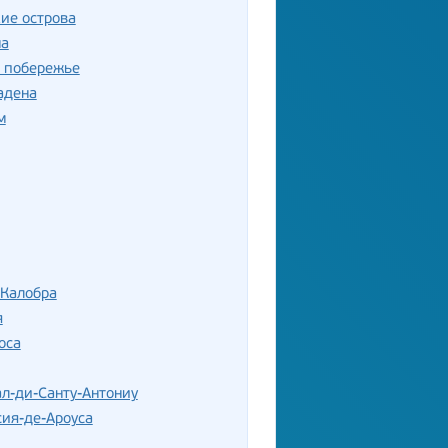
ие острова
на
е побережье
адена
м
 Калобра
я
оса
л-ди-Санту-Антониу
ия-де-Ароуса