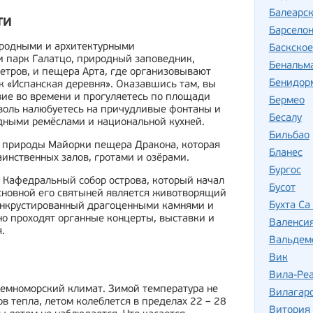
Балеарск
ти
Барсело
иродными и архитектурными
Баскско
и парк Галатцо, природный заповедник,
Бенальм
метров, и пещера Арта, где организовывают
Бенидор
к «Испанская деревня». Оказавшись там, вы
ие во времени и прогуляетесь по площади
Бермео
оволь налюбуетесь на причудливые фонтаны и
Бесалу
дными ремёслами и национальной кухней.
Бильбао
 природы Майорки пещера Дракона, которая
Бланес
инственных залов, гротами и озёрами.
Бургос
и Кафедральный собор острова, который начал
Бусот
Основной его святыней является животворящий
Бухта Са
 инкрустированный драгоценными камнями и
но проходят органные концерты, выставки и
Валенси
.
Вальдем
Вик
Вила-Реа
емноморский климат. Зимой температура не
Вилагарс
ов тепла, летом колеблется в пределах 22 – 28
Витория