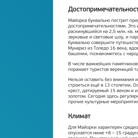
Достопримечательнос
Майорка буквально пестрит пр
достопримечательностями. Это 
раскинувшийся на 2,5 млн. кв. 
звуковые и световые шоу, и пар
буквально совершите путешеств
Мунариз из Толедо 16 века, вд
башенки, познакомитесь с наро
В числе важнейших памятников
поражает туристов вереницей та
Нельзя оставить без внимания 
строиться ещё в 13 столетии. 
крест, датируемый 15 веком и
золотом. Сегодня здесь регуляр
прочие культурные мероприятия
Климат
Для Майорки характерен средиз
опускается ниже +8 – 15 градус