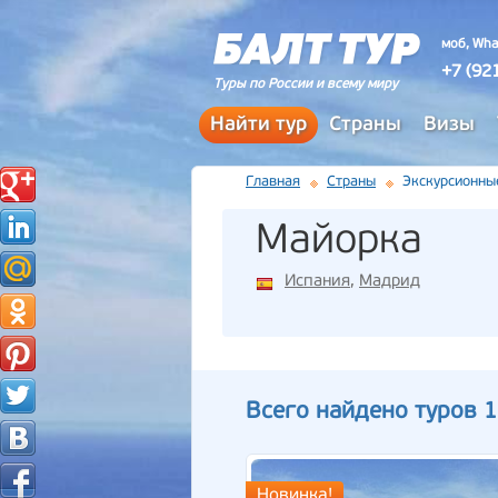
моб, Wha
+7 (92
Туры по России и всему миру
Найти тур
Страны
Визы
Главная
Страны
Экскурсионны
Майорка
Испания
,
Мадрид
Всего найдено туров 1
Новинка!