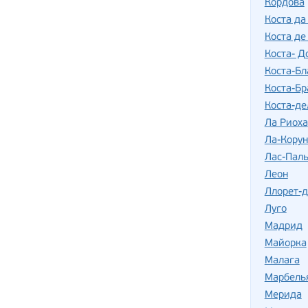
Кордова
Коста да
Коста де
Коста- Д
Коста-Бл
Коста-Бр
Коста-де
Ла Риоха
Ла-Корун
Лас-Пал
Леон
Ллорет-
Луго
Мадрид
Майорка
Малага
Марбель
Мерида