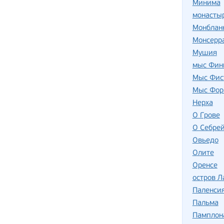
Минима
монасты
Монблан
Монсерр
Мушия
мыс Фин
Мыс Фис
Мыс Фор
Нерха
О Грове
О Себре
Овьедо
Олите
Оренсе
остров Л
Паленси
Пальма
Памплон