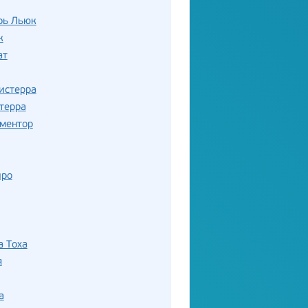
рь Льюк
к
ат
истерра
терра
ментор
йро
а Тоха
я
а