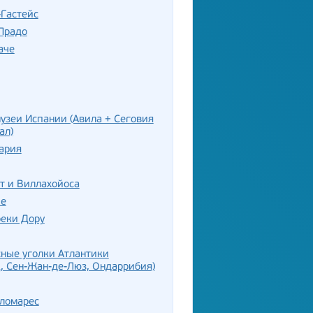
Гастейс
Прадо
аче
узеи Испании (Авила + Сеговия
ал)
ария
т и Виллахойоса
пе
реки Дору
ные уголки Атлантики
, Сен-Жан-де-Люз, Ондаррибия)
оломарес