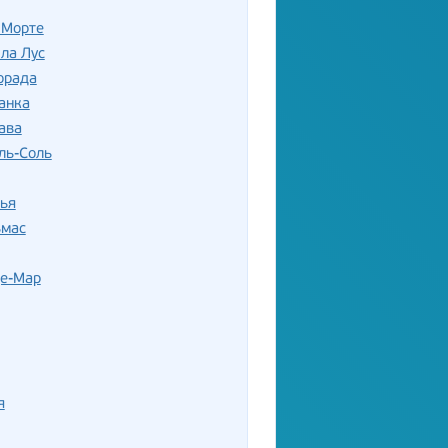
 Морте
 ла Лус
орада
анка
ава
ль-Соль
ья
ьмас
де-Мар
я