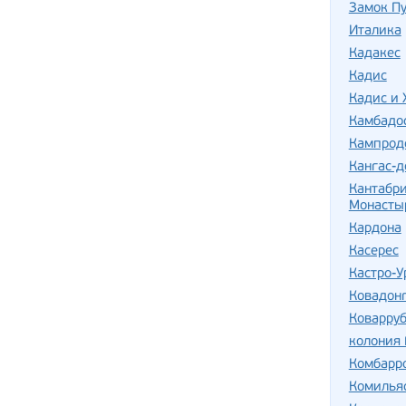
Замок П
Италика
Кадакес
Кадис
Кадис и 
Камбадо
Кампрод
Кангас-д
Кантабри
Монастыр
Кардона
Касерес
Кастро-У
Ковадон
Коварру
колония 
Комбарр
Комилья