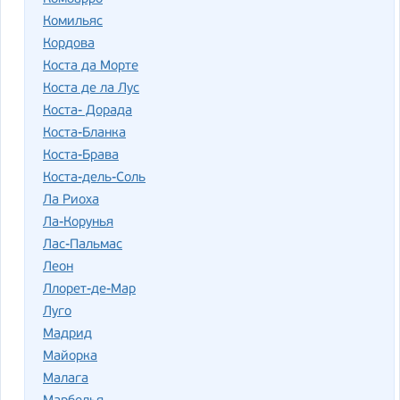
Комильяс
Кордова
Коста да Морте
Коста де ла Лус
Коста- Дорада
Коста-Бланка
Коста-Брава
Коста-дель-Соль
Ла Риоха
Ла-Корунья
Лас-Пальмас
Леон
Ллорет-де-Мар
Луго
Мадрид
Майорка
Малага