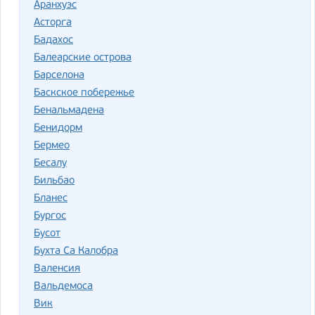
Аранхуэс
Асторга
Бадахос
Балеарские острова
Барселона
Баскское побережье
Бенальмадена
Бенидорм
Бермео
Бесалу
Бильбао
Бланес
Бургос
Бусот
Бухта Са Калобра
Валенсия
Вальдемоса
Вик