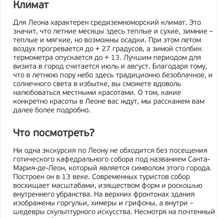
Климат
Для Леона характерен средиземноморский климат. Это
значит, что летние месяцы здесь теплые и сухие, зимние –
теплые и мягкие, но возможны осадки. При этом летом
воздух прогревается до + 27 градусов, а зимой столбик
термометра опускается до + 13. Лучшим периодом для
визита в город считается июль и август. Благодаря тому,
что в летнюю пору небо здесь традиционно безоблачное, и
солнечного света в избытке, вы сможете вдоволь
налюбоваться местными красотами. О том, какие
конкретно красоты в Леоне вас ждут, мы расскажем вам
далее более подробно.
Что посмотреть?
Ни одна экскурсия по Леону не обходится без посещения
готического кафедрального собора под названием Санта-
Мария-де-Леон, который является символом этого города.
Построен он в 13 веке. Современных туристов собор
восхищает масштабами, изяществом форм и роскошью
внутреннего убранства. На верхних фронтонах здания
изображены горгульи, химеры и грифоны, а внутри –
шедевры скульптурного искусства. Несмотря на почтенный