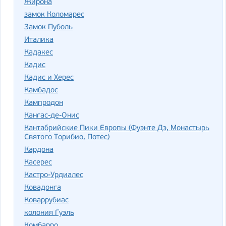
Жирона
замок Коломарес
Замок Пуболь
Италика
Кадакес
Кадис
Кадис и Херес
Камбадос
Кампродон
Кангас-де-Онис
Кантабрийские Пики Европы (Фуэнте Дэ, Монастырь
Святого Торибио, Потес)
Кардона
Касерес
Кастро-Урдиалес
Ковадонга
Коваррубиас
колония Гуэль
Комбарро