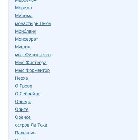
Марбелья
Мерида
Минима
монастырь Льюк
Монбланк
Монсеррат
Мушия
мыс Финистерра
Мыс Фистерра
Мыс Форментор
Нерха
О Грове
О Себрейро
Овьедо
Олите
Оренсе
остров Ла Тоха
Паленсия