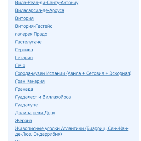
Вила-Реал-ди-Санту-Антониу
Вилагарсия-де-Ароуса
Витория
Витория-Гастейс
галерея Прадо
Гастелугаче
Герника
Гетария
Гечо
Города-музеи Испании (Авила + Сеговия + Эскориал)
Гран Канария
Гранада
Гуадалест и Виллахойоса
Гуадалупе
Долина реки Дору
Жерона
Живописные уголки Атлантики (Биарриц, Сен-Жан-
де-Люз, Ондаррибия)