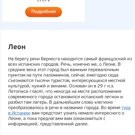
1195 €
Подробнее
Леон
На берегу реки Бернесга находится самый французский из
всех испанских городов. Речь, конечно же, о Леоне. В
средние века этот город был важным перевалочным
пунктом на пути паломников, сейчас ежегодно сюда
съезжаются тысячи туристов, интересующихся местной
культурой, кухней и винами. Основан он в 29 г н.э.
Летописи гласят, что некогда на месте расположения
современного города остановился испанский легион и
разбил там лагерь. В дальнейшем слово «легион»
преобразовалось в речи в название города. Во время
тура
в Испанию
вам предстоит узнать немало интересного о
Леоне, а пока предлагаем вам ознакомиться с
информацией, представленной далее.