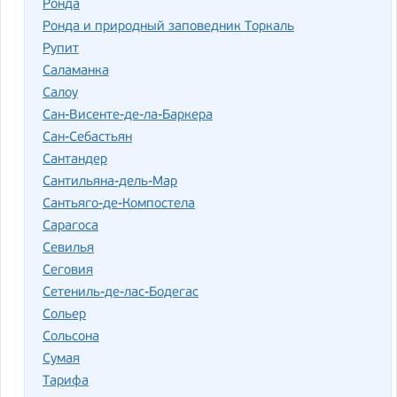
Ронда
Ронда и природный заповедник Торкаль
Рупит
Саламанка
Салоу
Сан-Висенте-де-ла-Баркера
Сан-Себастьян
Сантандер
Сантильяна-дель-Мар
Сантьяго-де-Компостела
Сарагоса
Севилья
Сеговия
Сетениль-де-лас-Бодегас
Сольер
Сольсона
Сумая
Тарифа