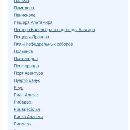
Пальма
Памплона
Пенискола
пещера Альтамира
Пещера Канелобра и водопады Альгара
Пещеры Дракона
Пляж Кафедральных соборов
Польенса
Понтеведра
Понферрада
Порт Авентура
Пуэрто Банус
Реус
Риас-Альтас
Рибадео
Рибадеселья
Риоха Алавеса
Риполль