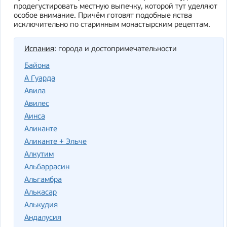
продегустировать местную выпечку, которой тут уделяют
особое внимание. Причём готовят подобные яства
исключительно по старинным монастырским рецептам.
Испания
: города и достопримечательности
Байона
А Гуарда
Авила
Авилес
Аинса
Аликанте
Аликанте + Эльче
Алкутим
Альбаррасин
Альгамбра
Алькасар
Алькудия
Андалусия