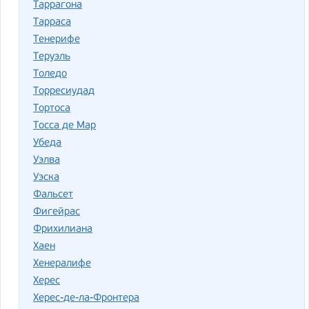
Таррагона
Тарраса
Тенерифе
Теруэль
Толедо
Торресиудад
Тортоса
Тосса де Мар
Убеда
Уэлва
Уэска
Фальсет
Фигейрас
Фрихилиана
Хаен
Хенералифе
Херес
Херес-де-ла-Фронтера