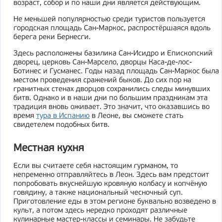
возраст, собор и по наши дни является действующим.
Не меньшей популярностью среди туристов пользуется
городская площадь Сан-Маркос, распростёршаяся вдоль
берега реки Бернесги.
Здесь расположены базилика Сан-Исидро и Епископский
дворец, церковь Сан-Марсело, дворцы Каса-де-лос-
Ботинес и Гусманес. Годы назад площадь Сан-Маркос была
местом проведения сражений быков. До сих пор на
гранитных стенах дворцов сохранились следы минувших
битв. Однако и в наши дни по большим праздникам эта
традиция вновь оживает. Это значит, что оказавшись во
время
тура в Испанию
в Леоне, вы сможете стать
свидетелем подобных битв.
Местная кухня
Если вы считаете себя настоящим гурманом, то
непременно отправляйтесь в Леон. Здесь вам предстоит
попробовать вкуснейшую кровяную колбасу и копчёную
говядину, а также национальный чесночный суп.
Приготовление еды в этом регионе буквально возведено в
культ, а потом здесь нередко проходят различные
кулинарные мастер-классы и семинары. Не забудьте