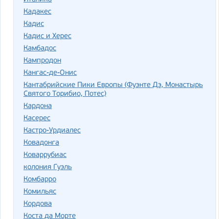
Кадакес
Кадис
Кадис и Херес
Камбадос
Кампродон
Кангас-де-Онис
Кантабрийские Пики Европы (Фуэнте Дэ, Монастырь
Святого Торибио, Потес)
Кардона
Касерес
Кастро-Урдиалес
Ковадонга
Коваррубиас
колония Гуэль
Комбарро
Комильяс
Кордова
Коста да Морте