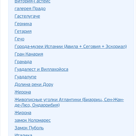
Витория-Гастейс
галерея Прадо
Гастелугаче
Герника
Гетария
Гечо
Города-музеи Испании (Авила + Сеговия + Эскориал)
Гран Канария
Гранада
Гуадалест и Виллахойоса
Гуадалупе
Долина реки Дору
Жерона
Живописные уголки Атлантики (Биарриц, Сен-Жан-
де-Люз, Ондаррибия)
Жирона
замок Коломарес
Замок Пуболь
Италика