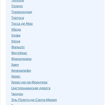
Теруэль
Толедо
Торресиудад
Тортоса
Тосса де Мар
Убеда
Уэлва
Уэска
Фальсет
Фигейрас
Фрихилиана
Хаен
Хенералифе
Херес
Херес-де-ла-Фронтера
Цистерцианская дорога
Чинчон
Эль-Пуэрто-де-Санта-Мария