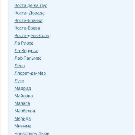
Коста де ла Лус
Коста- Дорада
Коста-Бланка
Коста-Брава
Коста-дель-Соль
Ла Риоха
Ла-Корунья
Лас-Пальмас
Леон
Ллорет-де-Мар
Луго
Мадрид
Майорка
Малага
Марбелья
Мерида
Минима
монастырь Льюк