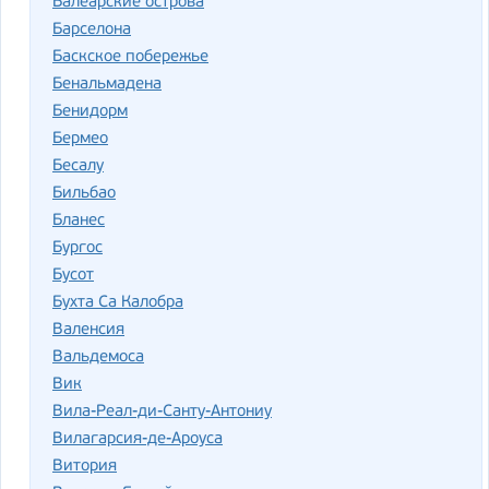
Балеарские острова
Барселона
Баскское побережье
Бенальмадена
Бенидорм
Бермео
Бесалу
Бильбао
Бланес
Бургос
Бусот
Бухта Са Калобра
Валенсия
Вальдемоса
Вик
Вила-Реал-ди-Санту-Антониу
Вилагарсия-де-Ароуса
Витория