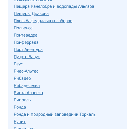
Пещера Канелобра и водопады Альгара
Пещеры Дракона
Пляж Кафедральных соборов
Польенса
Понтеведра
Понферрада
Порт Авентура
Пуэрто Банус
Реус
Риас-Альтас
Рибадео
Рибадеселья
Риоха Алавеса
Риполль
Ронда
Ронда и природный заповедник Торкаль
Рупит