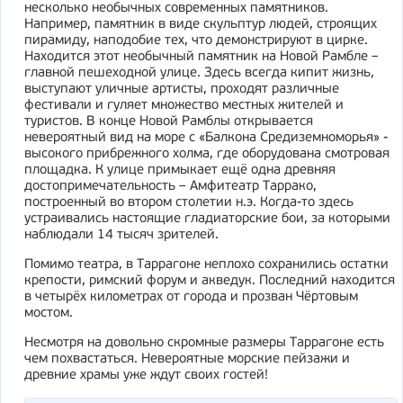
несколько необычных современных памятников.
Например, памятник в виде скульптур людей, строящих
пирамиду, наподобие тех, что демонстрируют в цирке.
Находится этот необычный памятник на Новой Рамбле –
главной пешеходной улице. Здесь всегда кипит жизнь,
выступают уличные артисты, проходят различные
фестивали и гуляет множество местных жителей и
туристов. В конце Новой Рамблы открывается
невероятный вид на море с «Балкона Средиземноморья» -
высокого прибрежного холма, где оборудована смотровая
площадка. К улице примыкает ещё одна древняя
достопримечательность – Амфитеатр Таррако,
построенный во втором столетии н.э. Когда-то здесь
устраивались настоящие гладиаторские бои, за которыми
наблюдали 14 тысяч зрителей.
Помимо театра, в Таррагоне неплохо сохранились остатки
крепости, римский форум и акведук. Последний находится
в четырёх километрах от города и прозван Чёртовым
мостом.
Несмотря на довольно скромные размеры Таррагоне есть
чем похвастаться. Невероятные морские пейзажи и
древние храмы уже ждут своих гостей!