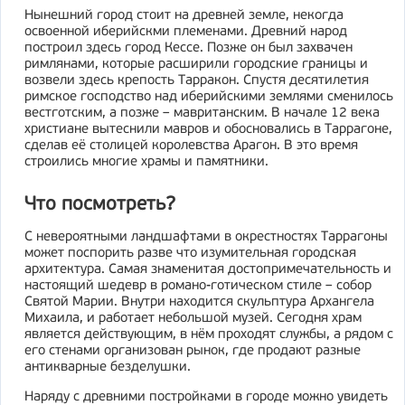
Нынешний город стоит на древней земле, некогда
освоенной иберийскми племенами. Древний народ
построил здесь город Кессе. Позже он был захвачен
римлянами, которые расширили городские границы и
возвели здесь крепость Тарракон. Спустя десятилетия
римское господство над иберийскими землями сменилось
вестготским, а позже – мавританским. В начале 12 века
христиане вытеснили мавров и обосновались в Таррагоне,
сделав её столицей королевства Арагон. В это время
строились многие храмы и памятники.
Что посмотреть?
С невероятными ландшафтами в окрестностях Таррагоны
может поспорить разве что изумительная городская
архитектура. Самая знаменитая достопримечательность и
настоящий шедевр в романо-готическом стиле – собор
Святой Марии. Внутри находится скульптура Архангела
Михаила, и работает небольшой музей. Сегодня храм
является действующим, в нём проходят службы, а рядом с
его стенами организован рынок, где продают разные
антикварные безделушки.
Наряду с древними постройками в городе можно увидеть