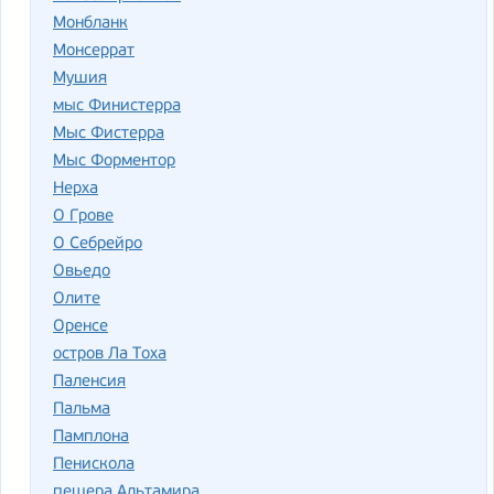
Монбланк
Монсеррат
Мушия
мыс Финистерра
Мыс Фистерра
Мыс Форментор
Нерха
О Грове
О Себрейро
Овьедо
Олите
Оренсе
остров Ла Тоха
Паленсия
Пальма
Памплона
Пенискола
пещера Альтамира