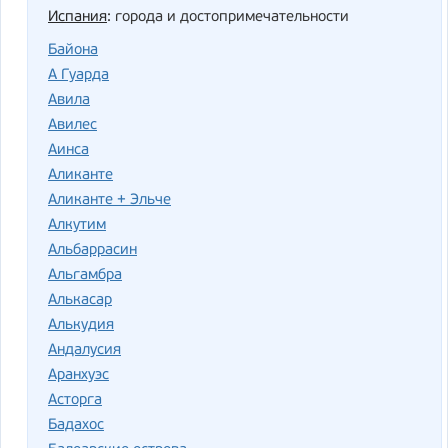
Испания
: города и достопримечательности
Байона
А Гуарда
Авила
Авилес
Аинса
Аликанте
Аликанте + Эльче
Алкутим
Альбаррасин
Альгамбра
Алькасар
Алькудия
Андалусия
Аранхуэс
Асторга
Бадахос