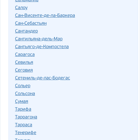
Саламанка
Салоу
Сан-Висенте-де-ла-Баркера
Сан-Себастьян
Сантандер
Сантильяна-дель-Мар
Сантьяго-де-Компостела
Сарагоса
Севилья
Сеговия
Сетениль-де-лас-Бодегас
Сольер
Сольсона
Сумая
Тарифа
Таррагона
Тарраса
Тенерифе