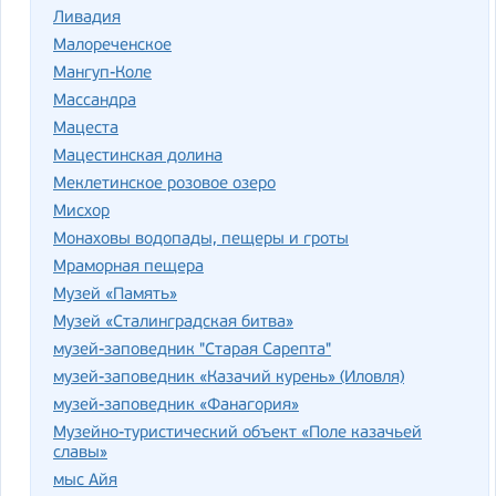
Ливадия
Малореченское
Мангуп-Коле
Массандра
Мацеста
Мацестинская долина
Меклетинское розовое озеро
Мисхор
Монаховы водопады, пещеры и гроты
Мраморная пещера
Музей «Память»
Музей «Сталинградская битва»
музей-заповедник "Старая Сарепта"
музей-заповедник «Казачий курень» (Иловля)
музей-заповедник «Фанагория»
Музейно-туристический объект «Поле казачьей
славы»
мыс Айя