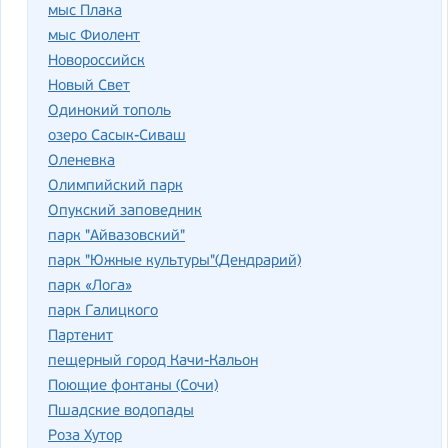
мыс Плака
мыс Фиолент
Новороссийск
Новый Свет
Одинокий тополь
озеро Сасык-Сиваш
Оленевка
Олимпийский парк
Опукский заповедник
парк "Айвазовский"
парк "Южные культуры"(Дендрарий)
парк «Лога»
парк Галицкого
Партенит
пещерный город Качи-Кальон
Поющие фонтаны (Сочи)
Пшадские водопады
Роза Хутор