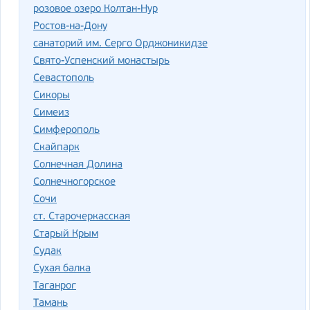
розовое озеро Колтан-Нур
Ростов-на-Дону
санаторий им. Серго Орджоникидзе
Свято-Успенский монастырь
Севастополь
Сикоры
Симеиз
Симферополь
Скайпарк
Солнечная Долина
Солнечногорское
Сочи
ст. Старочеркасская
Старый Крым
Судак
Сухая балка
Таганрог
Тамань