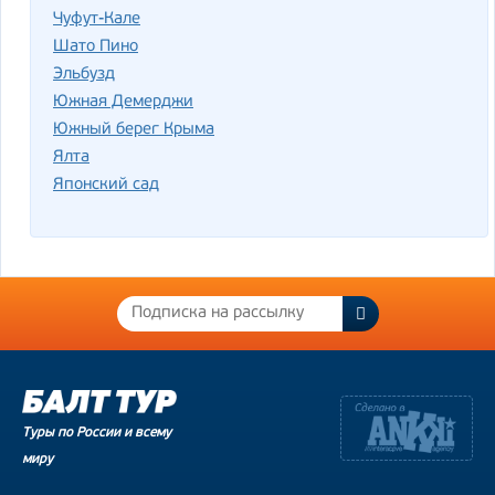
Чуфут-Кале
Шато Пино
Эльбузд
Южная Демерджи
Южный берег Крыма
Ялта
Японский сад
Туры по России и всему
миру