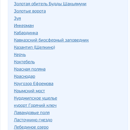
Золотая обитель Будды Шакьямуни
Золотые ворота
Зуя
Инкерман
Кабардинка
Кавказский биосферный заповедник
Казантип (Щелкино)
Керчь
Коктебель
Красная поляна
Краснодар
Кругозор Ефремова
Крымский мост
Курджипское ущелье
курорт Горячий ключ
Лавандовые поля
Ласточкино гнездо
Лебединое озеро