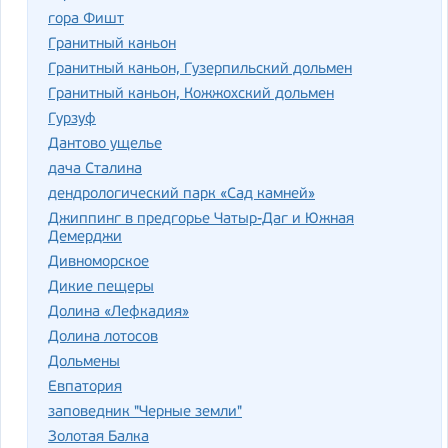
гора Фишт
Гранитный каньон
Гранитный каньон, Гузерпильский дольмен
Гранитный каньон, Кожжохский дольмен
Гурзуф
Дантово ущелье
дача Сталина
дендрологический парк «Сад камней»
Джиппинг в предгорье Чатыр-Даг и Южная
Демерджи
Дивноморское
Дикие пещеры
Долина «Лефкадия»
Долина лотосов
Дольмены
Евпатория
заповедник "Черные земли"
Золотая Балка