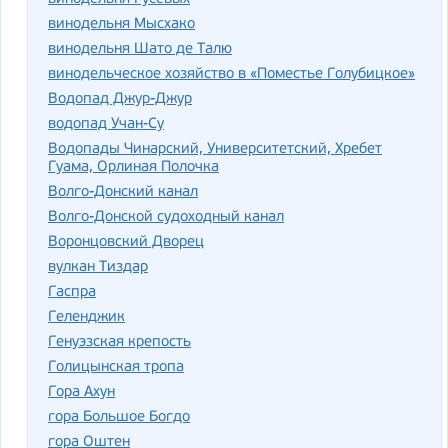
винодельня Мысхако
винодельня Шато де Талю
винодельческое хозяйство в «Поместье Голубицкое»
Водопад Джур-Джур
водопад Учан-Су
Водопады Чинарский, Университетский, Хребет
Гуама, Орлиная Полочка
Волго-Донский канал
Волго-Донской судоходный канал
Воронцовский Дворец
вулкан Тиздар
Гаспра
Геленджик
Генуэзская крепость
Голицынская тропа
Гора Ахун
гора Большое Богдо
гора Оштен