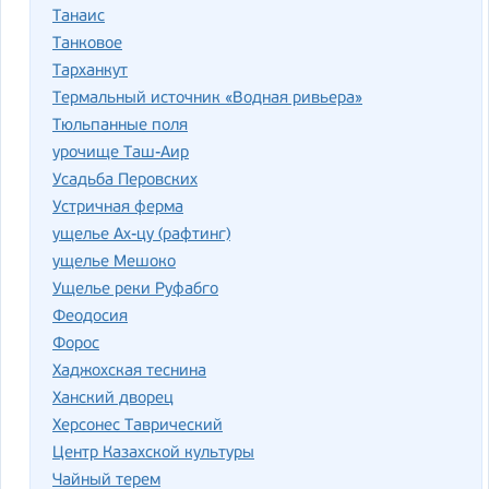
Танаис
Танковое
Тарханкут
Термальный источник «Водная ривьера»
Тюльпанные поля
урочище Таш-Аир
Усадьба Перовских
Устричная ферма
ущелье Ах-цу (рафтинг)
ущелье Мешоко
Ущелье реки Руфабго
Феодосия
Форос
Хаджохская теснина
Ханский дворец
Херсонес Таврический
Центр Казахской культуры
Чайный терем