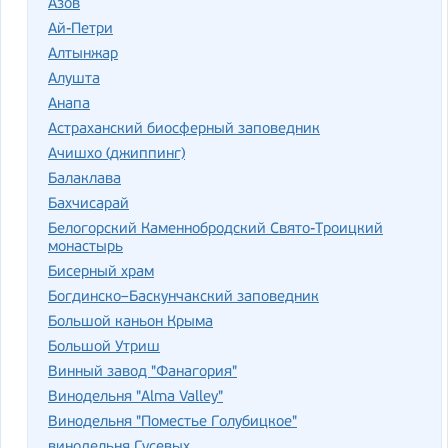
Азов
Ай-Петри
Алтынжар
Алушта
Анапа
Астраханский биосферный заповедник
Ачишхо (джиппинг)
Балаклава
Бахчисарай
Белогорский Каменнобродский Свято-Троицкий
монастырь
Бисерный храм
Богдинско–Баскунчакский заповедник
Большой каньон Крыма
Большой Утриш
Винный завод "Фанагория"
Винодельня "Alma Valley"
Винодельня "Поместье Голубицкое"
винодельня Гусевых