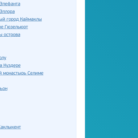
Элефанта
Эллора
ый город Каймаклы
ие Гюзельюрт
ы острова
олу
а Куздере
й монастырь Селиме
ньон
Саклыкент