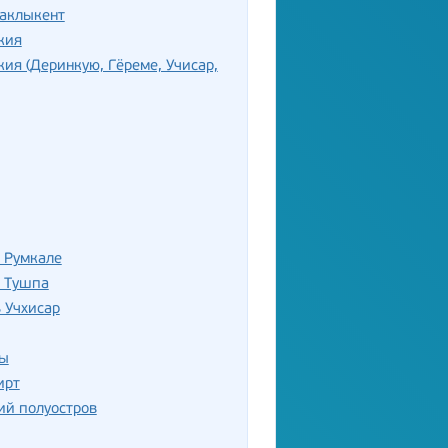
Саклыкент
кия
ия (Деринкую, Гёреме, Учисар,
 Румкале
ь Тушпа
 Учхисар
ы
ирт
ий полуостров