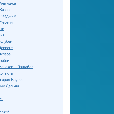
 Алынджа
Козаач
 Оваджик
 Фараля
ыр
зит
Голубей
Дервент
Ихлара
любви
Монахов – Пашабаг
Соганлы
город Каунос
ник Дальян
ис
икея)