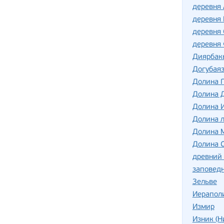
деревня
деревня 
деревня
деревня
Диярбак
Догубая
Долина 
Долина 
Долина 
Долина 
Долина 
Долина 
древний 
заповед
Зельве
Иерапол
Измир
Изник (Н