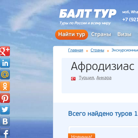
моб, Wha
+7 (92
Туры по России и всему миру
Найти тур
Страны
Визы
Главная
Страны
Экскурсионны
Афродизиас
Турция
,
Анкара
Всего найдено туров 1
Новинка!