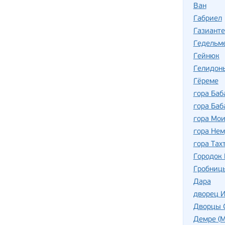
Ван
Габриел
Газиант
Гедельм
Гейнюк
Гелидон
Гёреме
гора Баб
гора Баб
гора Мо
гора Нем
гора Тах
Городок
Гробниц
Дара
дворец И
Дворцы 
Демре (М