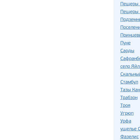
Пещеры 
Пещеры 
Подземн
Поселен
Принцев
Пуне
Сарды
Сафранб
село Яйл
Скальны
Стамбул
Тазы Ка
Трабзон
Троя
Угрюп
Урфа
ущелье 
Фазелис