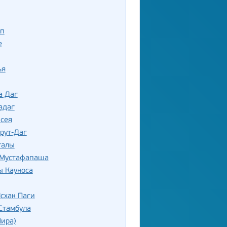
еп
е
ья
а Даг
адаг
исея
рут-Даг
талы
 Мустафапаша
ы Кауноса
схак Паги
Стамбула
ира)