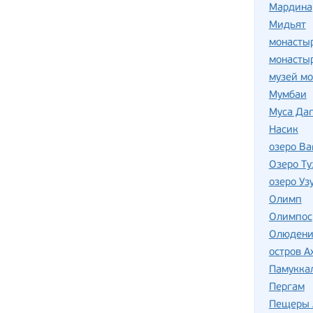
Мардина
Мидьят
монасты
монасты
музей мо
Мумбаи
Муса Даг
Насик
озеро Ва
Озеро Ту
озеро Уз
Олимп
Олимпос
Олюдени
остров А
Памукка
Пергам
Пещеры 