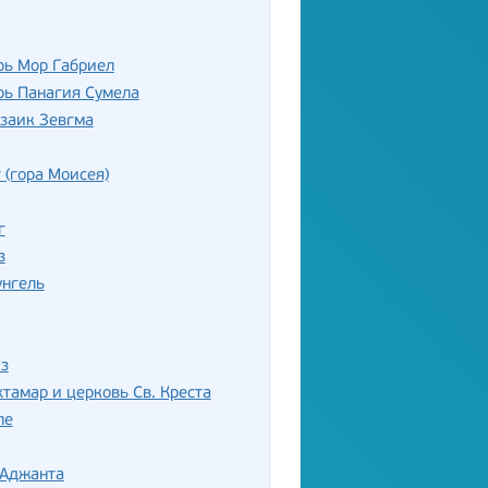
рь Мор Габриел
рь Панагия Сумела
заик Зевгма
 (гора Моисея)
г
з
унгель
з
хтамар и церковь Св. Креста
ле
Аджанта