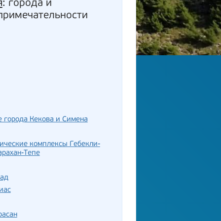
я
: города и
примечательности
 города Кекова и Симена
ические комплексы Гебекли-
арахан-Тепе
бад
иас
расан