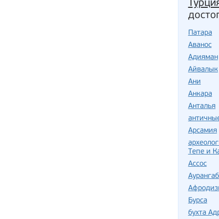
Турци
досто
Патара
Аванос
Адияман
Айвалык
Ани
Анкара
Анталья
античные
Арсамия
археолог
Тепе и К
Ассос
Ауранга
Афродиз
Бурса
бухта Ад