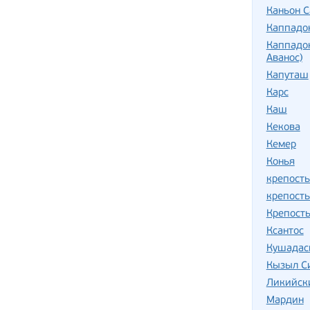
Каньон 
Каппадо
Каппадок
Аванос)
Капуташ
Карс
Каш
Кекова
Кемер
Конья
крепость
крепост
Крепость
Ксантос
Кушадас
Кызыл С
Ликийск
Мардин