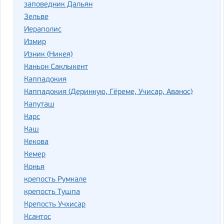
заповедник Дальян
Зельве
Иераполис
Измир
Изник (Никея)
Каньон Саклыкент
Каппадокия
Каппадокия (Деринкую, Гёреме, Учисар, Аванос)
Капуташ
Карс
Каш
Кекова
Кемер
Конья
крепость Румкале
крепость Тушпа
Крепость Учхисар
Ксантос