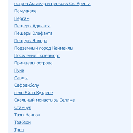
остров Ахтамар и церковь Св. Креста
Памуккале
Пергам
Пещеры Аджанта
Пещеры Элефанта
Пещеры Эллора
Подземный город Каймаклы
Поселение Гюзельюрт
Принцевы острова
Пуне
Сарды
Сафранболу
село Яйла Куздере
Скальный монастырь Селиме
Стамбул
Тазы Каньон
Трабзон
Троя