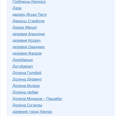
Гробницы Кауноса
Дара
дворец Исхак Паги
Дворцы Стамбула
Демре (Мира)
деревня Алынджа
деревня Козаач
деревня Оваджик
деревня Фараля
Диярбакыр
Догубаязит
Долина Голубей
Долина Дервент
Долина Ихлара
Долина любви
Долина Монахов – Пашабаг
Долина Соганлы
древний город Каунос