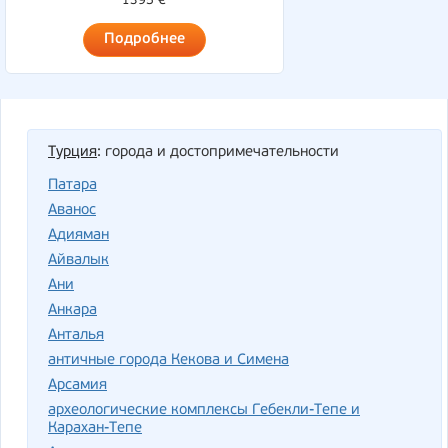
1395 €
Подробнее
Турция
: города и достопримечательности
Патара
Аванос
Адияман
Айвалык
Ани
Анкара
Анталья
античные города Кекова и Симена
Арсамия
археологические комплексы Гебекли-Тепе и
Карахан-Тепе