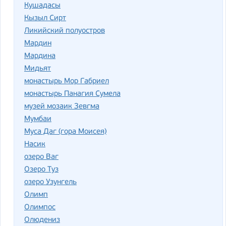
Кушадасы
Кызыл Сирт
Ликийский полуостров
Мардин
Мардина
Мидьят
монастырь Мор Габриел
монастырь Панагия Сумела
музей мозаик Зевгма
Мумбаи
Муса Даг (гора Моисея)
Насик
озеро Ваг
Озеро Туз
озеро Узунгель
Олимп
Олимпос
Олюдениз