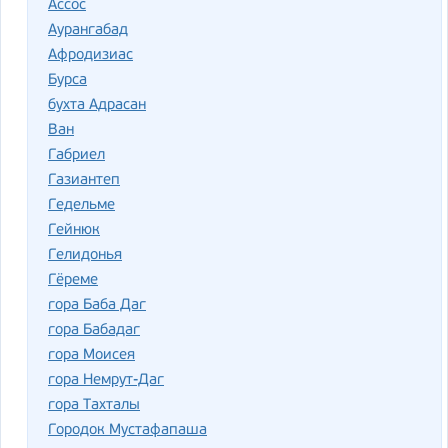
Ассос
Аурангабад
Афродизиас
Бурса
бухта Адрасан
Ван
Габриел
Газиантеп
Гедельме
Гейнюк
Гелидонья
Гёреме
гора Баба Даг
гора Бабадаг
гора Моисея
гора Немрут-Даг
гора Тахталы
Городок Мустафапаша