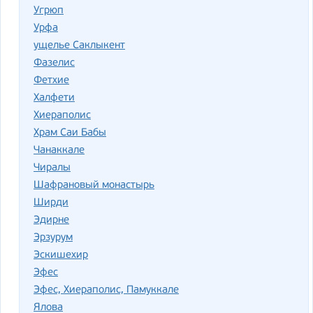
Угрюп
Урфа
ущелье Саклыкент
Фазелис
Фетхие
Халфети
Хиераполис
Храм Саи Бабы
Чанаккале
Чиралы
Шафрановый монастырь
Ширди
Эдирне
Эрзурум
Эскишехир
Эфес
Эфес, Хиераполис, Памуккале
Ялова