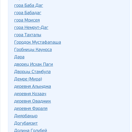
гора Баба Даг
гора Бабадаг
гора Моисея
гора Немрут-Даг
гора Тахталы
Городок Мустафапаша
Гробницы Кауноса
Дара
дворец Исхак Паги
Дворцы Стамбула
Демре (Мира)
деревня Алынджа
деревня Козаач
деревня Оваджик
деревня Фараля
Диярбакыр
Догубаязит
Долина Голубей