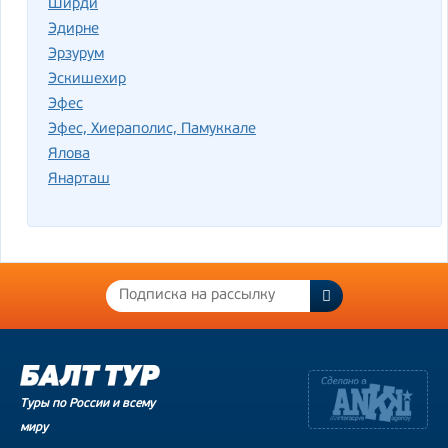
Ширди
Эдирне
Эрзурум
Эскишехир
Эфес
Эфес, Хиераполис, Памуккале
Ялова
Янарташ
Туры по России и всему
миру