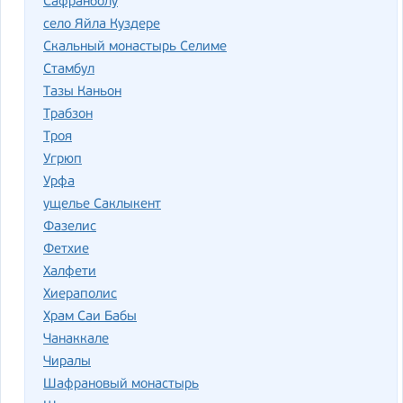
Сафранболу
село Яйла Куздере
Скальный монастырь Селиме
Стамбул
Тазы Каньон
Трабзон
Троя
Угрюп
Урфа
ущелье Саклыкент
Фазелис
Фетхие
Халфети
Хиераполис
Храм Саи Бабы
Чанаккале
Чиралы
Шафрановый монастырь