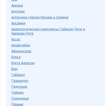
Анкара
Анталья
античные города Кекова и Симена
Арсамия
археологические комплексы Гебекли-Тепе и
Карахан-Тепе
Ассос
Аурангабад
Афродизиас
Бурса
бухта Адрасан
Ван
Габриел
Газиантеп
Гедельме
Гейнюк
Гелидонья
Гёреме