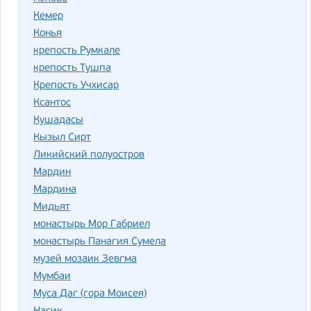
Кемер
Конья
крепость Румкале
крепость Тушпа
Крепость Учхисар
Ксантос
Кушадасы
Кызыл Сирт
Ликийский полуостров
Мардин
Мардина
Мидьят
монастырь Мор Габриел
монастырь Панагия Сумела
музей мозаик Зевгма
Мумбаи
Муса Даг (гора Моисея)