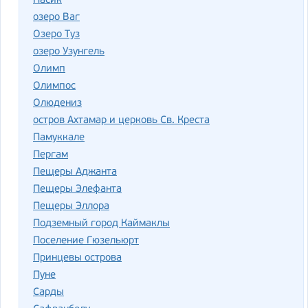
Насик
озеро Ваг
Озеро Туз
озеро Узунгель
Олимп
Олимпос
Олюдениз
остров Ахтамар и церковь Св. Креста
Памуккале
Пергам
Пещеры Аджанта
Пещеры Элефанта
Пещеры Эллора
Подземный город Каймаклы
Поселение Гюзельюрт
Принцевы острова
Пуне
Сарды