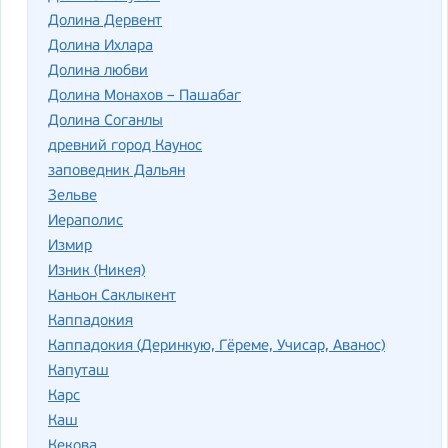
Долина Дервент
Долина Ихлара
Долина любви
Долина Монахов – Пашабаг
Долина Соганлы
древний город Каунос
заповедник Дальян
Зельве
Иераполис
Измир
Изник (Никея)
Каньон Саклыкент
Каппадокия
Каппадокия (Деринкую, Гёреме, Учисар, Аванос)
Капуташ
Карс
Каш
Кекова