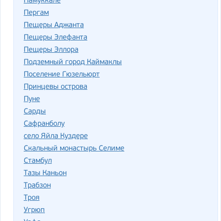
Памуккале
Пергам
Пещеры Аджанта
Пещеры Элефанта
Пещеры Эллора
Подземный город Каймаклы
Поселение Гюзельюрт
Принцевы острова
Пуне
Сарды
Сафранболу
село Яйла Куздере
Скальный монастырь Селиме
Стамбул
Тазы Каньон
Трабзон
Троя
Угрюп