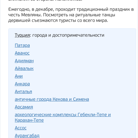
Ежегодно, в декабре, проходит традиционный праздник в
честь Мевляны. Посмотреть на ритуальные танцы
дервишей съезжаются туристы со всего мира.
Турция
: города и достопримечательности
Патара
Аванос
Адияман
Айвалык
Ани
Анкара
Анталья
античные города Кекова и Симена
Арсамия
археологические комплексы Гебекли-Тепе и
Карахан-Тепе
Ассос
Аурангабад