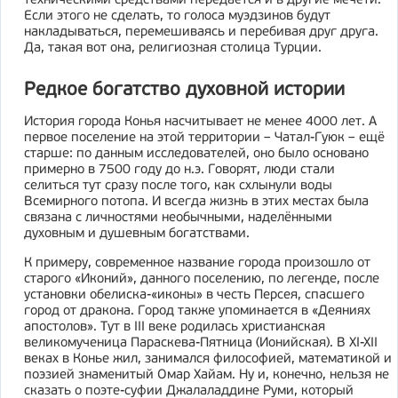
техническими средствами передаётся и в другие мечети.
Если этого не сделать, то голоса муэдзинов будут
накладываться, перемешиваясь и перебивая друг друга.
Да, такая вот она, религиозная столица Турции.
Редкое богатство духовной истории
История города Конья насчитывает не менее 4000 лет. А
первое поселение на этой территории – Чатал-Гуюк – ещё
старше: по данным исследователей, оно было основано
примерно в 7500 году до н.э. Говорят, люди стали
селиться тут сразу после того, как схлынули воды
Всемирного потопа. И всегда жизнь в этих местах была
связана с личностями необычными, наделёнными
духовным и душевным богатствами.
К примеру, современное название города произошло от
старого «Иконий», данного поселению, по легенде, после
установки обелиска-«иконы» в честь Персея, спасшего
город от дракона. Город также упоминается в «Деяниях
апостолов». Тут в III веке родилась христианская
великомученица Параскева-Пятница (Ионийская). В XI-XII
веках в Конье жил, занимался философией, математикой и
поэзией знаменитый Омар Хайам. Ну и, конечно, нельзя не
сказать о поэте-суфии Джалаладдине Руми, который