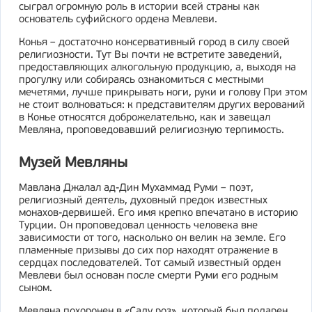
сыграл огромную роль в истории всей страны как
основатель суфийского ордена Мевлеви.
Конья – достаточно консервативный город в силу своей
религиозности. Тут Вы почти не встретите заведений,
предоставляющих алкогольную продукцию, а, выходя на
прогулку или собираясь ознакомиться с местными
мечетями, лучше прикрывать ноги, руки и голову При этом
не стоит волноваться: к представителям других верований
в Конье относятся доброжелательно, как и завещал
Мевляна, проповедовавший религиозную терпимость.
Музей Мевляны
Мавлана Джалал ад-Дин Мухаммад Руми – поэт,
религиозный деятель, духовный предок известных
монахов-дервишей. Его имя крепко впечатано в историю
Турции. Он проповедовал ценность человека вне
зависимости от того, насколько он велик на земле. Его
пламенные призывы до сих пор находят отражение в
сердцах последователей. Тот самый известный орден
Мевлеви был основан после смерти Руми его родным
сыном.
Мевляна похоронен в «Саду роз», который был подарен