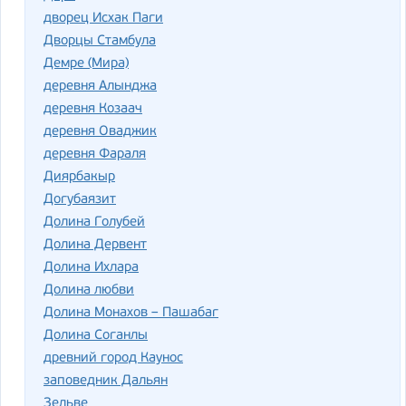
дворец Исхак Паги
Дворцы Стамбула
Демре (Мира)
деревня Алынджа
деревня Козаач
деревня Оваджик
деревня Фараля
Диярбакыр
Догубаязит
Долина Голубей
Долина Дервент
Долина Ихлара
Долина любви
Долина Монахов – Пашабаг
Долина Соганлы
древний город Каунос
заповедник Дальян
Зельве