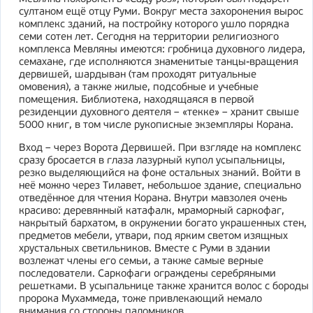
султаном ещё отцу Руми. Вокруг места захоронения вырос
комплекс зданий, на постройку которого ушло порядка
семи сотен лет. Сегодня на территории религиозного
комплекса Мевляны имеются: гробница духовного лидера,
семахане, где исполняются знаменитые танцы-вращения
дервишей, шардыван (там проходят ритуальные
омовения), а также жилые, подсобные и учебные
помещения. Библиотека, находящаяся в первой
резиденции духовного деятеля – «текке» – хранит свыше
5000 книг, в том числе рукописные экземпляры Корана.
Вход – через Ворота Дервишей. При взгляде на комплекс
сразу бросается в глаза лазурный купол усыпальницы,
резко выделяющийся на фоне остальных знаний. Войти в
неё можно через Тилавет, небольшое здание, специально
отведённое для чтения Корана. Внутри мавзолея очень
красиво: деревянный катафалк, мраморный саркофаг,
накрытый бархатом, в окружении богато украшенных стен,
предметов мебели, утвари, под ярким светом изящных
хрустальных светильников. Вместе с Руми в здании
возлежат члены его семьи, а также самые верные
последователи. Саркофаги ограждены серебряными
решетками. В усыпальнице также хранится волос с бороды
пророка Мухаммеда, тоже привлекающий немало
внимания со стороны паломников.