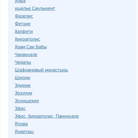
Урфа
ущелье Саклыкент
Фазелис
Фетхие
Халфети
Хиераполис
Храм Саи Бабы
Чанаккале
Чиралы
Шафрановый монастырь
Ширди
Эдирне
Эрзурум
Эскишехир
Эфес
Эфес, Хиераполис, Памуккале
Ялова
Янарташ