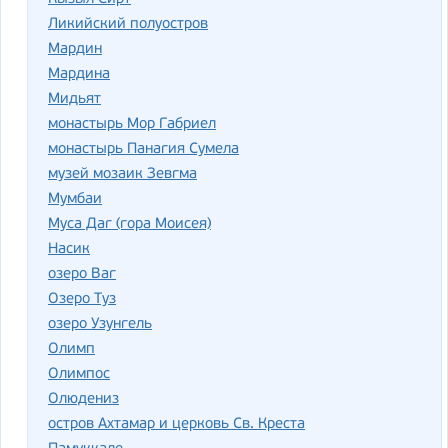
Ликийский полуостров
Мардин
Мардина
Мидьят
монастырь Мор Габриел
монастырь Панагия Сумела
музей мозаик Зевгма
Мумбаи
Муса Даг (гора Моисея)
Насик
озеро Ваг
Озеро Туз
озеро Узунгель
Олимп
Олимпос
Олюдениз
остров Ахтамар и церковь Св. Креста