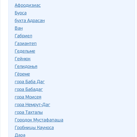
Афродизиас
Бурса
бухта Адрасан
Ван
Габриел
Газиантеп
Гедельме
Гейнюк
Гелидонья
Гёреме
гора Баба Даг
гора Бабадаг
гора Моисея
гора Немрут-Даг
гора Тахталы
Городок Мустафапаша
Гробницы Кауноса
Дара