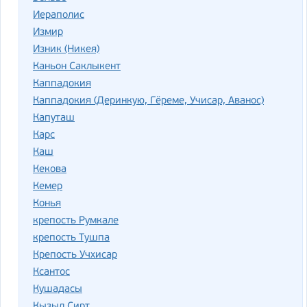
Иераполис
Измир
Изник (Никея)
Каньон Саклыкент
Каппадокия
Каппадокия (Деринкую, Гёреме, Учисар, Аванос)
Капуташ
Карс
Каш
Кекова
Кемер
Конья
крепость Румкале
крепость Тушпа
Крепость Учхисар
Ксантос
Кушадасы
Кызыл Сирт