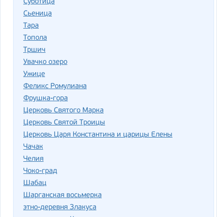
Суботица
Сьеница
Тара
Топола
Тршич
Увачко озеро
Ужице
Феликс Ромулиана
Фрушка-гора
Церковь Святого Марка
Церковь Святой Троицы
Церковь Царя Константина и царицы Елены
Чачак
Челия
Чоко-град
Шабац
Шарганская восьмерка
этно-деревня Злакуса