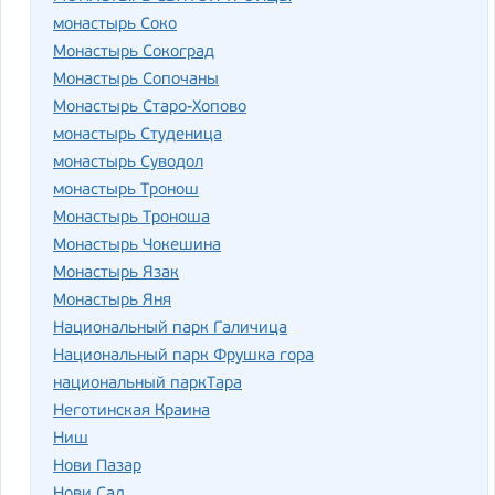
монастырь Соко
Монастырь Сокоград
Монастырь Сопочаны
Монастырь Старо-Хопово
монастырь Студеница
монастырь Суводол
монастырь Тронош
Монастырь Троноша
Монастырь Чокешина
Монастырь Язак
Монастырь Яня
Национальный парк Галичица
Национальный парк Фрушка гора
национальный паркТара
Неготинская Краина
Ниш
Нови Пазар
Нови Сад