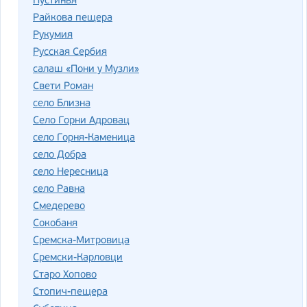
Пустинья
Райкова пещера
Рукумия
Русская Сербия
салаш «Пони у Музли»
Свети Роман
село Близна
Село Горни Адровац
село Горня-Каменица
село Добра
село Нересница
село Равна
Смедерево
Сокобаня
Сремска-Митровица
Сремски-Карловци
Старо Хопово
Стопич-пещера