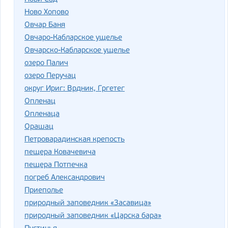
Ново Хопово
Овчар Баня
Овчаро-Кабларское ущелье
Овчарско-Кабларское ущелье
озеро Палич
озеро Перучац
округ Ириг: Врдник, Гргетег
Опленац
Опленаца
Орашац
Петроварадинская крепость
пещера Ковачевича
пещера Потпечка
погреб Александрович
Приеполье
природный заповедник «Засавица»
природный заповедник «Царска бара»