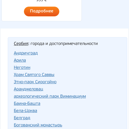
953 €
Подробнее
Сербия
: города и достопримечательности
Андричград
Арила
Неготин
Храм Святого Саввы
Этно-парк Сирогойно
Аранджеловац
археологический парк Виминациум
Баина-Башта
Бела-Црква
Белград
Богованский монастырь