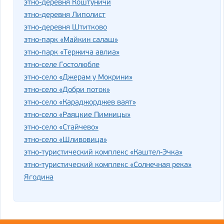
этно-деревня Коштуничи
этно-деревня Липолист
этно-деревня Штитково
этно-парк «Майкин салаш»
этно-парк «Тержича авлиа»
этно-селе Гостолюбле
этно-село «Джерам у Мокрини»
этно-село «Добри поток»
этно-село «Караджорджев ваят»
этно-село «Раяцкие Пимницы»
этно-село «Стайчево»
этно-село «Шливовица»
этно-туристический комплекс «Каштел-Эчка»
этно-туристический комплекс «Солнечная река»
Ягодина