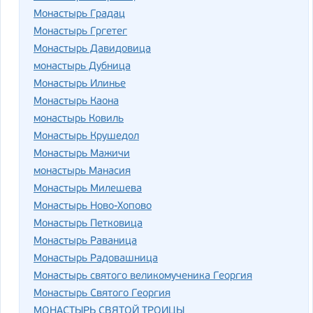
Монастырь Градац
Монастырь Гргетег
Монастырь Давидовица
монастырь Дубница
Монастырь Илинье
Монастырь Каона
монастырь Ковиль
Монастырь Крушедол
Монастырь Мажичи
монастырь Манасия
Монастырь Милешева
Монастырь Ново-Хопово
Монастырь Петковица
Монастырь Раваница
Монастырь Радовашница
Монастырь святого великомученика Георгия
Монастырь Святого Георгия
МОНАСТЫРЬ СВЯТОЙ ТРОИЦЫ