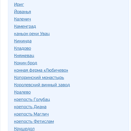
Ириг
Йованья
Каленич
Каменград
каньон реки Увац
Кикинда
Кладово
Княжевац
Кокин брод
конная ферма «Любичево»
Копоринский монастырь
Королевский винный завод
Кралево
крепость Голубац
крепость Диана
крепость Маглич
крепость Фетислам
Крушедол