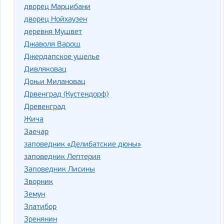
дворец Марцибани
дворец Нойхаузен
деревня Мушвет
Джаволя Варош
Джердапское ущелье
Дивляковац
Доњи Милановац
Дрвенград (Кустендорф)
Древенград
Жича
Заечар
заповедник «Делибатские дюны»
заповедник Лептерия
Заповедник Лисины
Зворник
Земун
Златибор
Зренянин