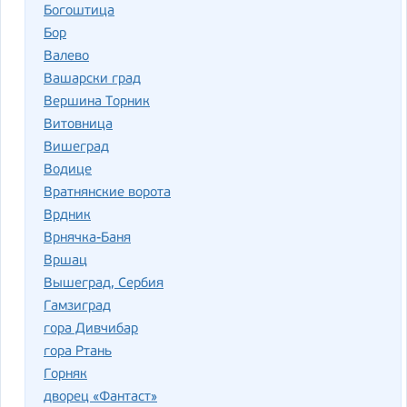
Богоштица
Бор
Валево
Вашарски град
Вершина Торник
Витовница
Вишеград
Водице
Вратнянские ворота
Врдник
Врнячка-Баня
Вршац
Вышеград, Сербия
Гамзиград
гора Дивчибар
гора Ртань
Горняк
дворец «Фантаст»