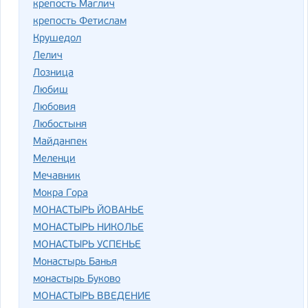
крепость Маглич
крепость Фетислам
Крушедол
Лелич
Лозница
Любиш
Любовия
Любостыня
Майданпек
Меленци
Мечавник
Мокра Гора
МОНАСТЫРЬ ЙОВАНЬЕ
МОНАСТЫРЬ НИКОЛЬЕ
МОНАСТЫРЬ УСПЕНЬЕ
Монастырь Банья
монастырь Буково
МОНАСТЫРЬ ВВЕДЕНИЕ