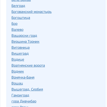
Бела-Црква
Белград
Богованский монастырь
Богоштица
Бор
Валево
Вашарски град
Вершина Торник
Витовница
Вишеград
Водице
Вратнянские ворота
Врдник
Врнячка-Баня
Вршац
Вышеград, Сербия
Гамзиград
гора Дивчибар