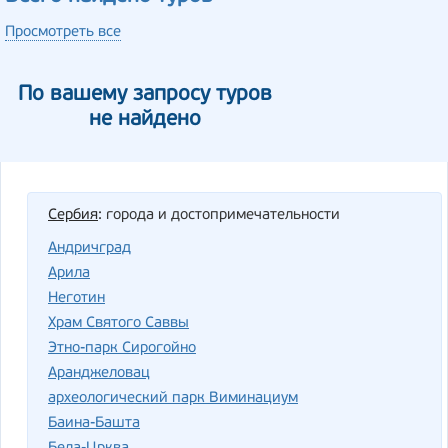
Просмотреть все
По вашему запросу туров
не найдено
Сербия
: города и достопримечательности
Андричград
Арила
Неготин
Храм Святого Саввы
Этно-парк Сирогойно
Аранджеловац
археологический парк Виминациум
Баина-Башта