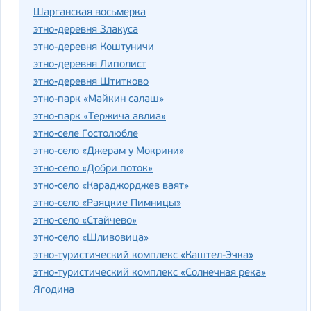
Шарганская восьмерка
этно-деревня Злакуса
этно-деревня Коштуничи
этно-деревня Липолист
этно-деревня Штитково
этно-парк «Майкин салаш»
этно-парк «Тержича авлиа»
этно-селе Гостолюбле
этно-село «Джерам у Мокрини»
этно-село «Добри поток»
этно-село «Караджорджев ваят»
этно-село «Раяцкие Пимницы»
этно-село «Стайчево»
этно-село «Шливовица»
этно-туристический комплекс «Каштел-Эчка»
этно-туристический комплекс «Солнечная река»
Ягодина