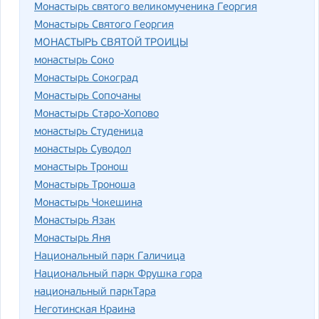
Монастырь святого великомученика Георгия
Монастырь Святого Георгия
МОНАСТЫРЬ СВЯТОЙ ТРОИЦЫ
монастырь Соко
Монастырь Сокоград
Монастырь Сопочаны
Монастырь Старо-Хопово
монастырь Студеница
монастырь Суводол
монастырь Тронош
Монастырь Троноша
Монастырь Чокешина
Монастырь Язак
Монастырь Яня
Национальный парк Галичица
Национальный парк Фрушка гора
национальный паркТара
Неготинская Краина