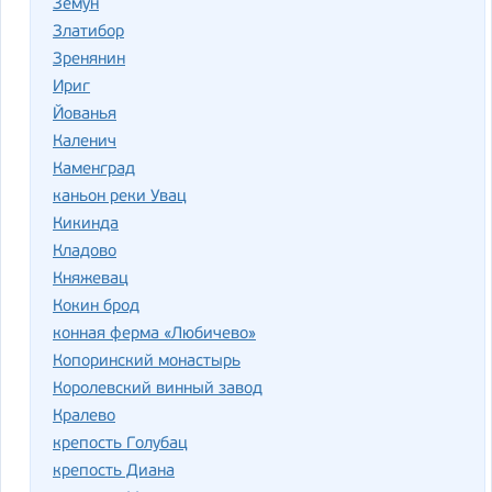
Земун
Златибор
Зренянин
Ириг
Йованья
Каленич
Каменград
каньон реки Увац
Кикинда
Кладово
Княжевац
Кокин брод
конная ферма «Любичево»
Копоринский монастырь
Королевский винный завод
Кралево
крепость Голубац
крепость Диана