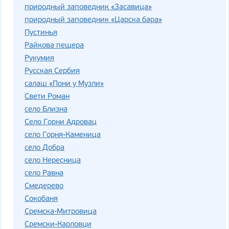
природный заповедник «Засавица»
природный заповедник «Царска бара»
Пустинья
Райкова пещера
Рукумия
Русская Сербия
салаш «Пони у Музли»
Свети Роман
село Близна
Село Горни Адровац
село Горня-Каменица
село Добра
село Нересница
село Равна
Смедерево
Сокобаня
Сремска-Митровица
Сремски-Карловци