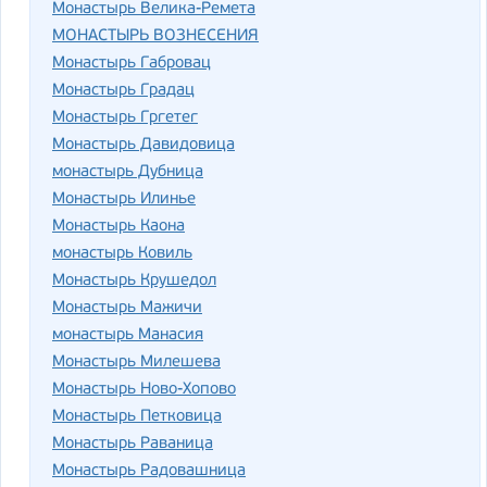
Монастырь Велика-Ремета
МОНАСТЫРЬ ВОЗНЕСЕНИЯ
Монастырь Габровац
Монастырь Градац
Монастырь Гргетег
Монастырь Давидовица
монастырь Дубница
Монастырь Илинье
Монастырь Каона
монастырь Ковиль
Монастырь Крушедол
Монастырь Мажичи
монастырь Манасия
Монастырь Милешева
Монастырь Ново-Хопово
Монастырь Петковица
Монастырь Раваница
Монастырь Радовашница