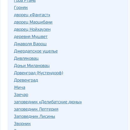
гора Ртань
Горняк
дворец «Фантаст»
дворец Марцибани
дворец Нойхаузен
деревня Мушвет
Джаволя Варош
Джердапское ущелье
Дивляковац
Доњи Милановац
Дрвенград (Кустендорф)
Древенград
Жича
Заечар
заповедник «Делибатские дюны»
заповедник Лептерия
Заповедник Лисины
Зворник