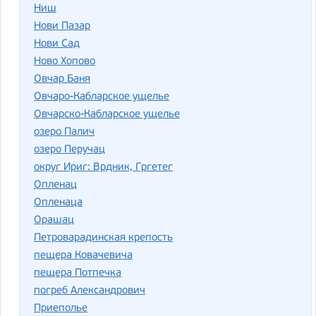
Ниш
Нови Пазар
Нови Сад
Ново Хопово
Овчар Баня
Овчаро-Кабларское ущелье
Овчарско-Кабларское ущелье
озеро Палич
озеро Перучац
округ Ириг: Врдник, Гргетег
Опленац
Опленаца
Орашац
Петроварадинская крепость
пещера Ковачевича
пещера Потпечка
погреб Александрович
Приеполье