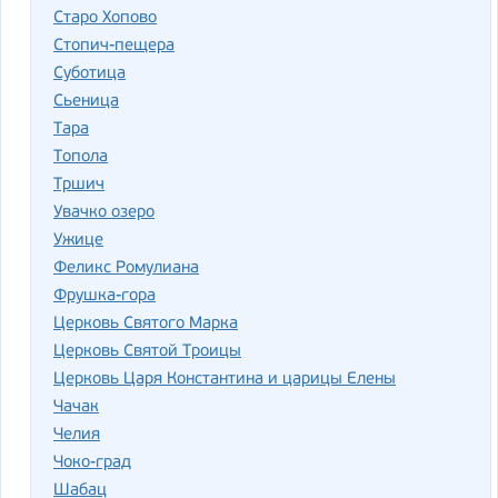
Старо Хопово
Стопич-пещера
Суботица
Сьеница
Тара
Топола
Тршич
Увачко озеро
Ужице
Феликс Ромулиана
Фрушка-гора
Церковь Святого Марка
Церковь Святой Троицы
Церковь Царя Константина и царицы Елены
Чачак
Челия
Чоко-град
Шабац