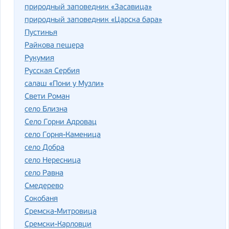
природный заповедник «Засавица»
природный заповедник «Царска бара»
Пустинья
Райкова пещера
Рукумия
Русская Сербия
салаш «Пони у Музли»
Свети Роман
село Близна
Село Горни Адровац
село Горня-Каменица
село Добра
село Нересница
село Равна
Смедерево
Сокобаня
Сремска-Митровица
Сремски-Карловци