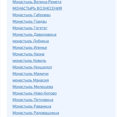
Монастырь Велика-Ремета
МОНАСТЫРЬ ВОЗНЕСЕНИЯ
Монастырь Габровац
Монастырь Градац
Монастырь Гргетег
Монастырь Давидовица
монастырь Дубница
Монастырь Илинье
Монастырь Каона
монастырь Ковиль
Монастырь Крушедол
Монастырь Мажичи
монастырь Манасия
Монастырь Милешева
Монастырь Ново-Хопово
Монастырь Петковица
Монастырь Раваница
Монастырь Радовашница