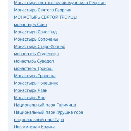
Монастырь святого великомученика Георгия
Монастырь Святого Георгия
МОНАСТЫРЬ СВЯТОЙ ТРОИЦЫ
монастырь Соко
Монастырь Сокоград
Монастырь Сопочаны
Монастырь Старо-Хопово
монастырь Студеница
монастырь Суводол
монастырь Тронош
Монастырь Троноша
Монастырь Чокешина
Монастырь Язак
Монастырь Яня
Национальный парк Галичица
Национальный парк Фрушка гора
национальный паркТара
Неготинская Краина