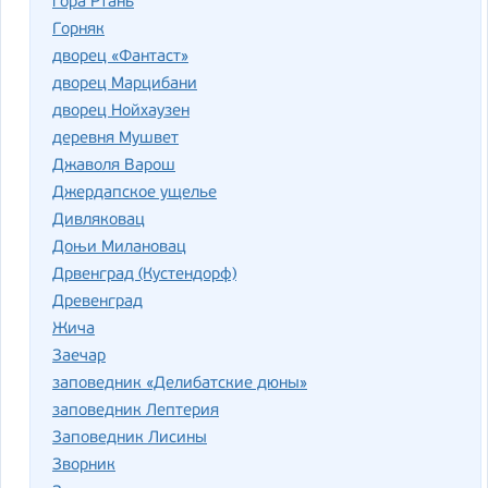
гора Ртань
Горняк
дворец «Фантаст»
дворец Марцибани
дворец Нойхаузен
деревня Мушвет
Джаволя Варош
Джердапское ущелье
Дивляковац
Доњи Милановац
Дрвенград (Кустендорф)
Древенград
Жича
Заечар
заповедник «Делибатские дюны»
заповедник Лептерия
Заповедник Лисины
Зворник