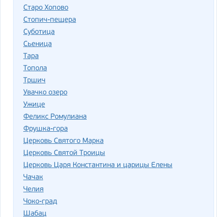
Старо Хопово
Стопич-пещера
Суботица
Сьеница
Тара
Топола
Тршич
Увачко озеро
Ужице
Феликс Ромулиана
Фрушка-гора
Церковь Святого Марка
Церковь Святой Троицы
Церковь Царя Константина и царицы Елены
Чачак
Челия
Чоко-град
Шабац