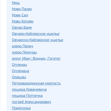
Ниш
Нови Пазар
Нови Сад
Ново Хопово
Овчар Баня
Овчаро-Кабларское ущелье
Овчарско-Кабларское ущелье
озеро Палич
озеро Перучац
округ Ириг: Врдник, Гргетег
Опленац
Опленаца
Орашац
Петроварадинская крепость
пещера Ковачевича
пещера Потпечка
погреб Александрович
Приеполье