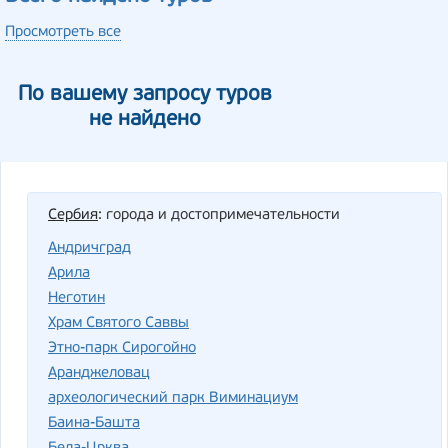
Просмотреть все
По вашему запросу туров
не найдено
Сербия
: города и достопримечательности
Андричград
Арила
Неготин
Храм Святого Саввы
Этно-парк Сирогойно
Аранджеловац
археологический парк Виминациум
Баина-Башта