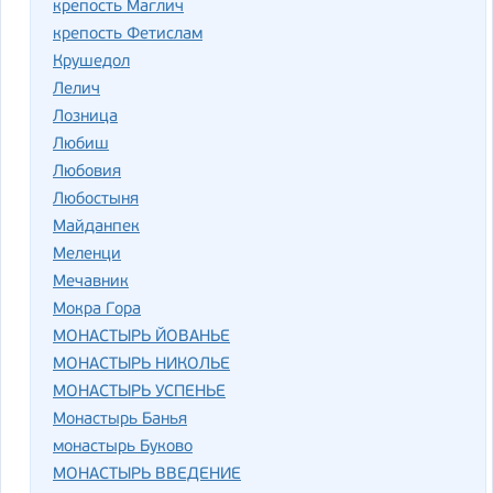
крепость Маглич
крепость Фетислам
Крушедол
Лелич
Лозница
Любиш
Любовия
Любостыня
Майданпек
Меленци
Мечавник
Мокра Гора
МОНАСТЫРЬ ЙОВАНЬЕ
МОНАСТЫРЬ НИКОЛЬЕ
МОНАСТЫРЬ УСПЕНЬЕ
Монастырь Банья
монастырь Буково
МОНАСТЫРЬ ВВЕДЕНИЕ