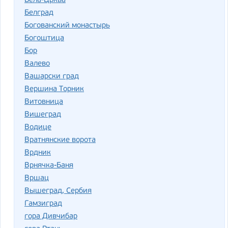
Бела-Црква
Белград
Богованский монастырь
Богоштица
Бор
Валево
Вашарски град
Вершина Торник
Витовница
Вишеград
Водице
Вратнянские ворота
Врдник
Врнячка-Баня
Вршац
Вышеград, Сербия
Гамзиград
гора Дивчибар