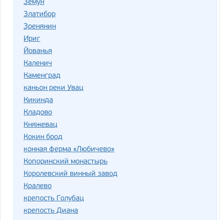
Земун
Златибор
Зренянин
Ириг
Йованья
Каленич
Каменград
каньон реки Увац
Кикинда
Кладово
Княжевац
Кокин брод
конная ферма «Любичево»
Копоринский монастырь
Королевский винный завод
Кралево
крепость Голубац
крепость Диана