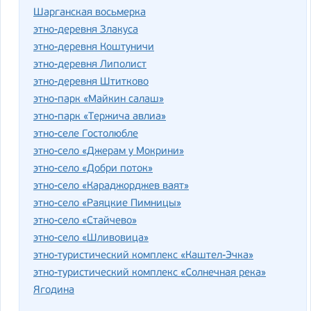
Шарганская восьмерка
этно-деревня Злакуса
этно-деревня Коштуничи
этно-деревня Липолист
этно-деревня Штитково
этно-парк «Майкин салаш»
этно-парк «Тержича авлиа»
этно-селе Гостолюбле
этно-село «Джерам у Мокрини»
этно-село «Добри поток»
этно-село «Караджорджев ваят»
этно-село «Раяцкие Пимницы»
этно-село «Стайчево»
этно-село «Шливовица»
этно-туристический комплекс «Каштел-Эчка»
этно-туристический комплекс «Солнечная река»
Ягодина