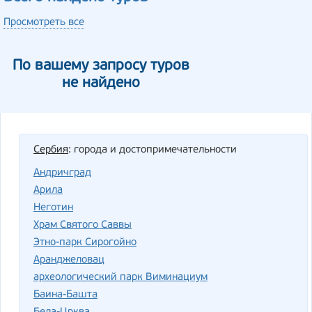
Просмотреть все
По вашему запросу туров
не найдено
Сербия
: города и достопримечательности
Андричград
Арила
Неготин
Храм Святого Саввы
Этно-парк Сирогойно
Аранджеловац
археологический парк Виминациум
Баина-Башта