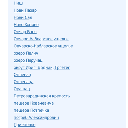
Ниш
Нови Пазар
Нови Сад
Ново Хопово
Овчар Баня
Овчаро-Кабларское ущелье
Овчарско-Кабларское ущелье
озеро Палич
озеро Перучац
округ Ириг: Врдник, Гргетег
Опленац
Опленаца
Орашац
Петроварадинская крепость
пещера Ковачевича
пещера Потпечка
погреб Александрович
Приеполье