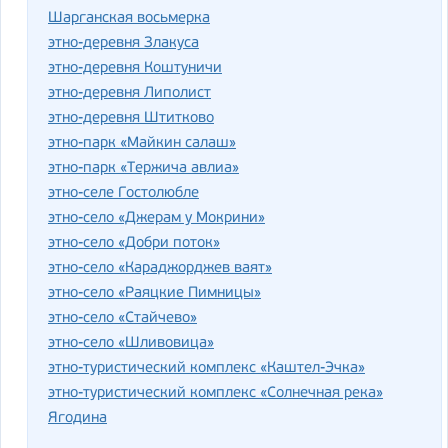
Шарганская восьмерка
этно-деревня Злакуса
этно-деревня Коштуничи
этно-деревня Липолист
этно-деревня Штитково
этно-парк «Майкин салаш»
этно-парк «Тержича авлиа»
этно-селе Гостолюбле
этно-село «Джерам у Мокрини»
этно-село «Добри поток»
этно-село «Караджорджев ваят»
этно-село «Раяцкие Пимницы»
этно-село «Стайчево»
этно-село «Шливовица»
этно-туристический комплекс «Каштел-Эчка»
этно-туристический комплекс «Солнечная река»
Ягодина