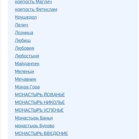
крепость Маглич
крепость Фетислам
Крушедол
Лелич
Лозница
Любиш
Любовия
Любостыня
Майданпек
Меленци
Мечавник
Мокра Гора
МОНАСТЫРЬ ЙОВАНЬЕ
МОНАСТЫРЬ НИКОЛЬЕ
МОНАСТЫРЬ УСПЕНЬЕ
Монастырь Банья
монастырь Буково
МОНАСТЫРЬ ВВЕДЕНИЕ