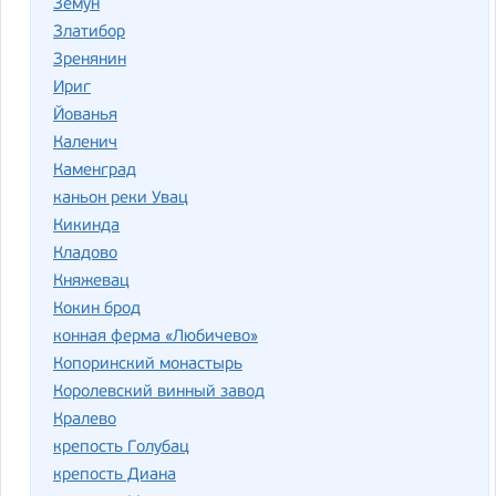
Земун
Златибор
Зренянин
Ириг
Йованья
Каленич
Каменград
каньон реки Увац
Кикинда
Кладово
Княжевац
Кокин брод
конная ферма «Любичево»
Копоринский монастырь
Королевский винный завод
Кралево
крепость Голубац
крепость Диана