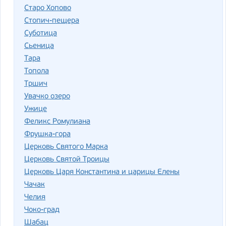
Старо Хопово
Стопич-пещера
Суботица
Сьеница
Тара
Топола
Тршич
Увачко озеро
Ужице
Феликс Ромулиана
Фрушка-гора
Церковь Святого Марка
Церковь Святой Троицы
Церковь Царя Константина и царицы Елены
Чачак
Челия
Чоко-град
Шабац