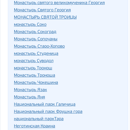
Монастырь святого великомученика Георгия
Монастырь Святого Георгия
МОНАСТЫРЬ СВЯТОЙ ТРОИЦЫ
монастырь Соко
Монастырь Сокоград
Монастырь Сопочаны
Монастырь Старо-Хопово
монастырь Студеница
монастырь Суводол
монастырь Тронош
Монастырь Троноша
Монастырь Чокешина
Монастырь Язак
Монастырь Яня
Национальный парк Галичица
Национальный парк Фрушка гора
национальный паркТара
Неготинская Краина