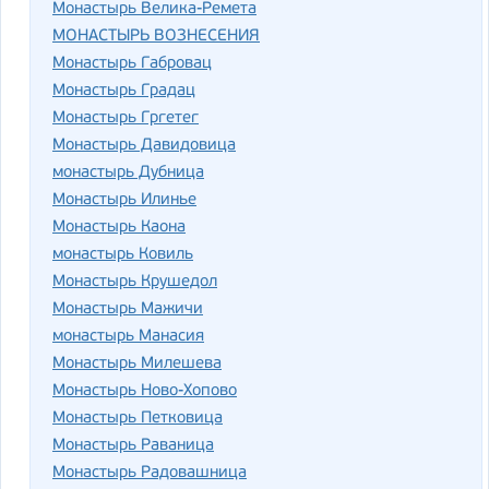
Монастырь Велика-Ремета
МОНАСТЫРЬ ВОЗНЕСЕНИЯ
Монастырь Габровац
Монастырь Градац
Монастырь Гргетег
Монастырь Давидовица
монастырь Дубница
Монастырь Илинье
Монастырь Каона
монастырь Ковиль
Монастырь Крушедол
Монастырь Мажичи
монастырь Манасия
Монастырь Милешева
Монастырь Ново-Хопово
Монастырь Петковица
Монастырь Раваница
Монастырь Радовашница