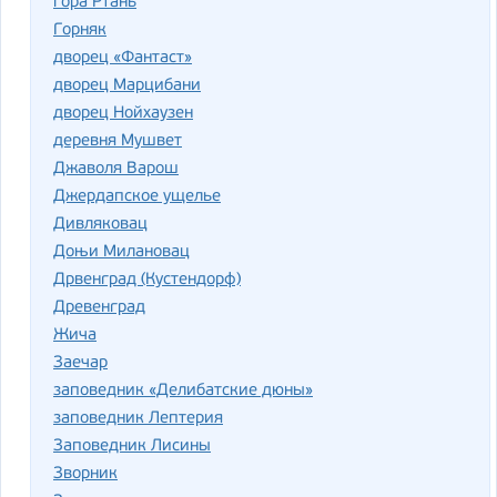
гора Ртань
Горняк
дворец «Фантаст»
дворец Марцибани
дворец Нойхаузен
деревня Мушвет
Джаволя Варош
Джердапское ущелье
Дивляковац
Доњи Милановац
Дрвенград (Кустендорф)
Древенград
Жича
Заечар
заповедник «Делибатские дюны»
заповедник Лептерия
Заповедник Лисины
Зворник