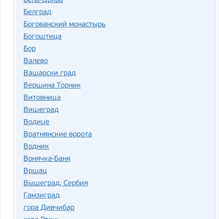
Бела-Црква
Белград
Богованский монастырь
Богоштица
Бор
Валево
Вашарски град
Вершина Торник
Витовница
Вишеград
Водице
Вратнянские ворота
Врдник
Врнячка-Баня
Вршац
Вышеград, Сербия
Гамзиград
гора Дивчибар