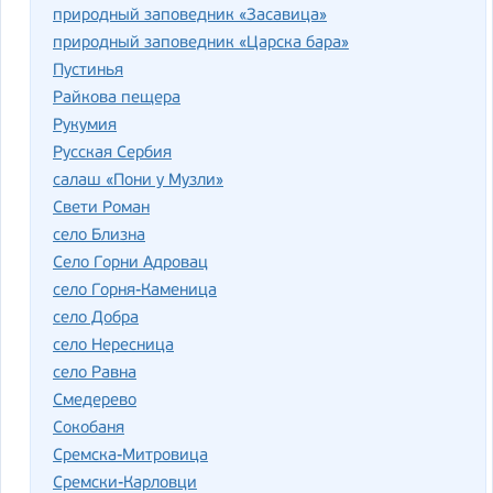
природный заповедник «Засавица»
природный заповедник «Царска бара»
Пустинья
Райкова пещера
Рукумия
Русская Сербия
салаш «Пони у Музли»
Свети Роман
село Близна
Село Горни Адровац
село Горня-Каменица
село Добра
село Нересница
село Равна
Смедерево
Сокобаня
Сремска-Митровица
Сремски-Карловци