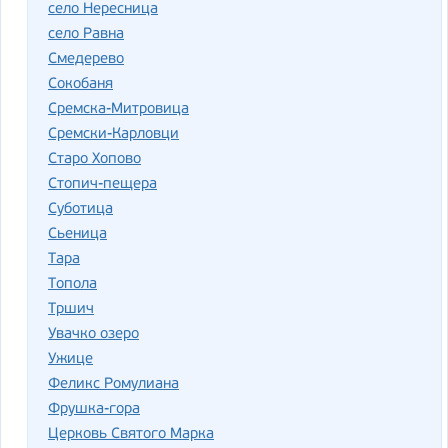
село Нересница
село Равна
Смедерево
Сокобаня
Сремска-Митровица
Сремски-Карловци
Старо Хопово
Стопич-пещера
Суботица
Сьеница
Тара
Топола
Тршич
Увачко озеро
Ужице
Феликс Ромулиана
Фрушка-гора
Церковь Святого Марка