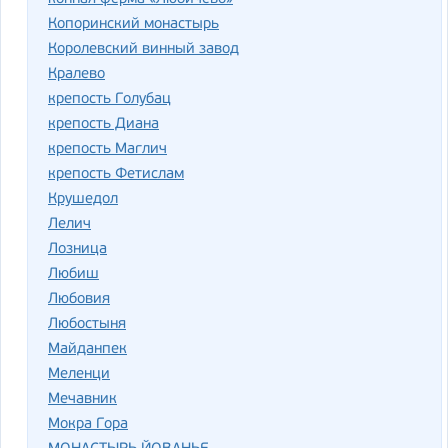
Копоринский монастырь
Королевский винный завод
Кралево
крепость Голубац
крепость Диана
крепость Маглич
крепость Фетислам
Крушедол
Лелич
Лозница
Любиш
Любовия
Любостыня
Майданпек
Меленци
Мечавник
Мокра Гора