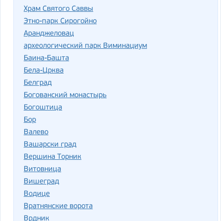
Храм Святого Саввы
Этно-парк Сирогойно
Аранджеловац
археологический парк Виминациум
Баина-Башта
Бела-Црква
Белград
Богованский монастырь
Богоштица
Бор
Валево
Вашарски град
Вершина Торник
Витовница
Вишеград
Водице
Вратнянские ворота
Врдник