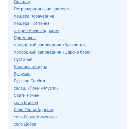
Орашац
Петроварадинская крепость
пещера Ковачевича
пещера Потпечка
погреб Александрович
Приеполье
природный заповедник «Засавица»
природный заповедник «Царска бара»
Пустинья
Райкова пещера
Рукумия
Русская Сербия
салаш «Пони у Музли»
Свети Роман
село Близна
Село Горни Адровац
село Горня-Каменица
село Добра