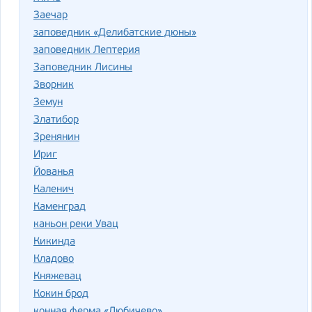
Заечар
заповедник «Делибатские дюны»
заповедник Лептерия
Заповедник Лисины
Зворник
Земун
Златибор
Зренянин
Ириг
Йованья
Каленич
Каменград
каньон реки Увац
Кикинда
Кладово
Княжевац
Кокин брод
конная ферма «Любичево»