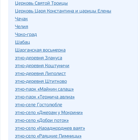
Церковь Святой Троицы
Церковь Царя Константина и царицы Елены
Чачак
Челия
Чоко-град
Шабац
Шарганская восьмерка
этно-деревня Злакуса
этно-деревня Коштуничи
этно-деревня Липолист
этно-деревня Штитково
этно-парк «Майкин салаш»
этно-парк «Тержича авлиа»
этно-селе Гостолюбле
этно-село «Джерам у Мокрини»
этно-село «Добри поток»
этно-село «Караджорджев ваят»
этно-село «Раяцкие Пимницы»