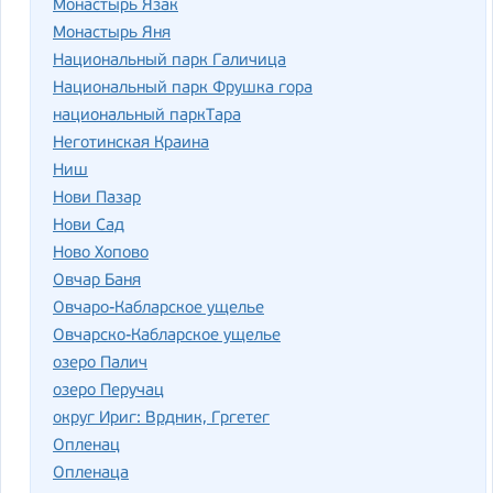
Монастырь Язак
Монастырь Яня
Национальный парк Галичица
Национальный парк Фрушка гора
национальный паркТара
Неготинская Краина
Ниш
Нови Пазар
Нови Сад
Ново Хопово
Овчар Баня
Овчаро-Кабларское ущелье
Овчарско-Кабларское ущелье
озеро Палич
озеро Перучац
округ Ириг: Врдник, Гргетег
Опленац
Опленаца