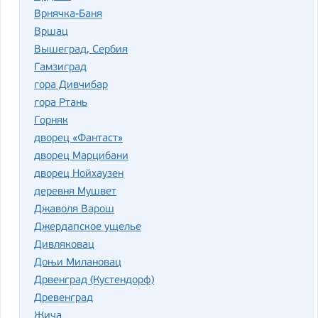
Врнячка-Баня
Вршац
Вышеград, Сербия
Гамзиград
гора Дивчибар
гора Ртань
Горняк
дворец «Фантаст»
дворец Марцибани
дворец Нойхаузен
деревня Мушвет
Джаволя Варош
Джердапское ущелье
Дивляковац
Доњи Милановац
Дрвенград (Кустендорф)
Древенград
Жича