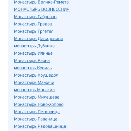
Монастырь Велика-Ремета
МОНАСТЫРЬ ВОЗНЕСЕНИЯ
Монастырь Габровац
Монастырь Градац
Монастырь Гргетег
Монастырь Давидовица
монастырь Дубница
Монастырь Илинье
Монастырь Каона
монастырь Ковиль
Монастырь Крушедол
Монастырь Мажичи
монастырь Манасия
Монастырь Милешева
Монастырь Ново-Хопово
Монастырь Петковица
Монастырь Раваница
Монастырь Радовашница