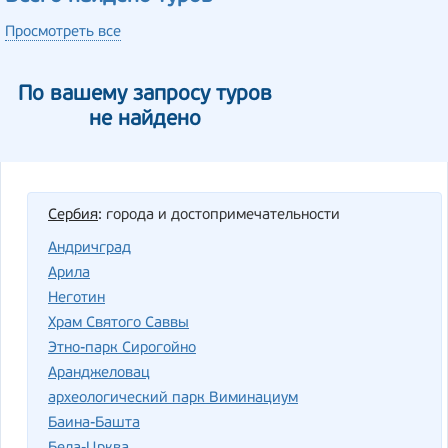
Просмотреть все
По вашему запросу туров
не найдено
Сербия
: города и достопримечательности
Андричград
Арила
Неготин
Храм Святого Саввы
Этно-парк Сирогойно
Аранджеловац
археологический парк Виминациум
Баина-Башта