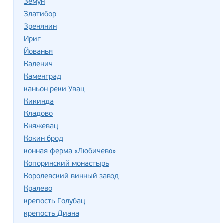
Земун
Златибор
Зренянин
Ириг
Йованья
Каленич
Каменград
каньон реки Увац
Кикинда
Кладово
Княжевац
Кокин брод
конная ферма «Любичево»
Копоринский монастырь
Королевский винный завод
Кралево
крепость Голубац
крепость Диана