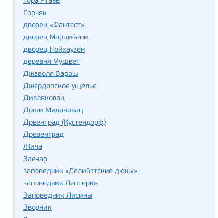
гора Ртань
Горняк
дворец «Фантаст»
дворец Марцибани
дворец Нойхаузен
деревня Мушвет
Джаволя Варош
Джердапское ущелье
Дивляковац
Доњи Милановац
Дрвенград (Кустендорф)
Древенград
Жича
Заечар
заповедник «Делибатские дюны»
заповедник Лептерия
Заповедник Лисины
Зворник