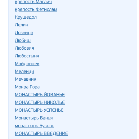
крепость Маглич
крепость Фетислам
Крушедол
Лелич
Лозница
Любиш
Любовия
Любостыня
Майданпек
Меленци
Мечавник
Мокра Гора
МОНАСТЫРЬ ЙОВАНЬЕ
МОНАСТЫРЬ НИКОЛЬЕ
МОНАСТЫРЬ УСПЕНЬЕ
Монастырь Банья
монастырь Буково
МОНАСТЫРЬ ВВЕДЕНИЕ