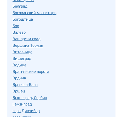
Бела-Црква
Белград
Богованский монастырь
Богоштица
Бор
Валево
Вашарски град
Вершина Торник
Витовница
Вишеград
Водице
Вратнянские ворота
Врдник
Врнячка-Баня
Вршац
Вышеград, Сербия
Гамзиград
гора Дивчибар