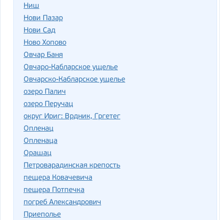
Ниш
Нови Пазар
Нови Сад
Ново Хопово
Овчар Баня
Овчаро-Кабларское ущелье
Овчарско-Кабларское ущелье
озеро Палич
озеро Перучац
округ Ириг: Врдник, Гргетег
Опленац
Опленаца
Орашац
Петроварадинская крепость
пещера Ковачевича
пещера Потпечка
погреб Александрович
Приеполье