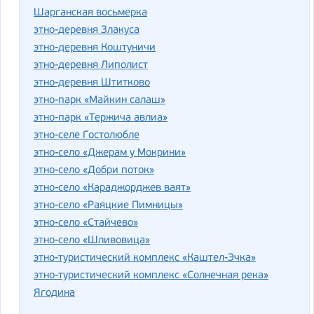
Шарганская восьмерка
этно-деревня Злакуса
этно-деревня Коштуничи
этно-деревня Липолист
этно-деревня Штитково
этно-парк «Майкин салаш»
этно-парк «Тержича авлиа»
этно-селе Гостолюбле
этно-село «Джерам у Мокрини»
этно-село «Добри поток»
этно-село «Караджорджев ваят»
этно-село «Раяцкие Пимницы»
этно-село «Стайчево»
этно-село «Шливовица»
этно-туристический комплекс «Каштел-Эчка»
этно-туристический комплекс «Солнечная река»
Ягодина