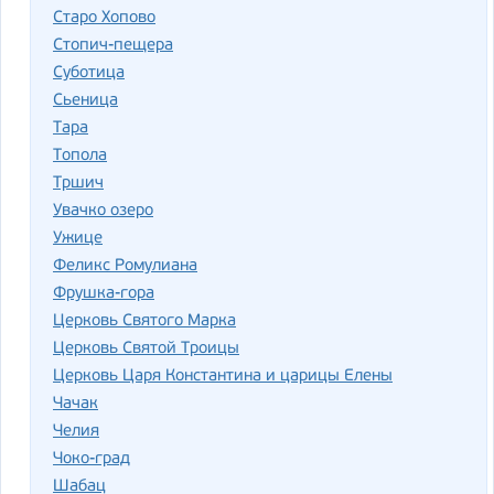
Старо Хопово
Стопич-пещера
Суботица
Сьеница
Тара
Топола
Тршич
Увачко озеро
Ужице
Феликс Ромулиана
Фрушка-гора
Церковь Святого Марка
Церковь Святой Троицы
Церковь Царя Константина и царицы Елены
Чачак
Челия
Чоко-град
Шабац