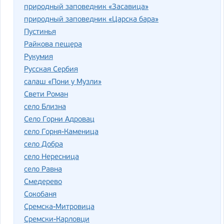
природный заповедник «Засавица»
природный заповедник «Царска бара»
Пустинья
Райкова пещера
Рукумия
Русская Сербия
салаш «Пони у Музли»
Свети Роман
село Близна
Село Горни Адровац
село Горня-Каменица
село Добра
село Нересница
село Равна
Смедерево
Сокобаня
Сремска-Митровица
Сремски-Карловци