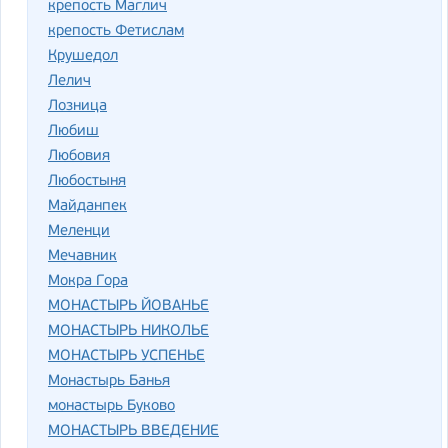
крепость Маглич
крепость Фетислам
Крушедол
Лелич
Лозница
Любиш
Любовия
Любостыня
Майданпек
Меленци
Мечавник
Мокра Гора
МОНАСТЫРЬ ЙОВАНЬЕ
МОНАСТЫРЬ НИКОЛЬЕ
МОНАСТЫРЬ УСПЕНЬЕ
Монастырь Банья
монастырь Буково
МОНАСТЫРЬ ВВЕДЕНИЕ