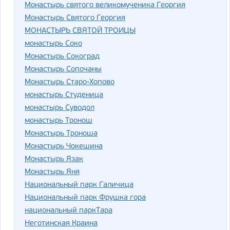
Монастырь святого великомученика Георгия
Монастырь Святого Георгия
МОНАСТЫРЬ СВЯТОЙ ТРОИЦЫ
монастырь Соко
Монастырь Сокоград
Монастырь Сопочаны
Монастырь Старо-Хопово
монастырь Студеница
монастырь Суводол
монастырь Тронош
Монастырь Троноша
Монастырь Чокешина
Монастырь Язак
Монастырь Яня
Национальный парк Галичица
Национальный парк Фрушка гора
национальный паркТара
Неготинская Краина