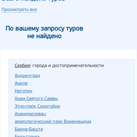
Просмотреть все
По вашему запросу туров
не найдено
Сербия
: города и достопримечательности
Андричград
Арила
Неготин
Храм Святого Саввы
Этно-парк Сирогойно
Аранджеловац
археологический парк Виминациум
Баина-Башта