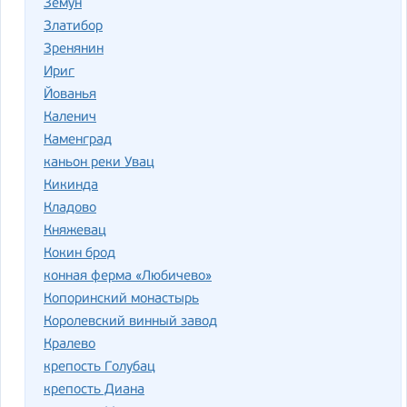
Земун
Златибор
Зренянин
Ириг
Йованья
Каленич
Каменград
каньон реки Увац
Кикинда
Кладово
Княжевац
Кокин брод
конная ферма «Любичево»
Копоринский монастырь
Королевский винный завод
Кралево
крепость Голубац
крепость Диана