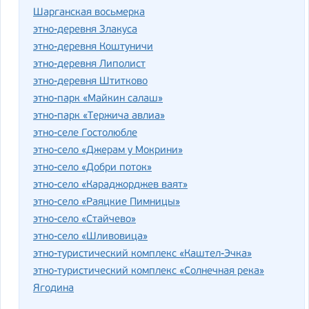
Шарганская восьмерка
этно-деревня Злакуса
этно-деревня Коштуничи
этно-деревня Липолист
этно-деревня Штитково
этно-парк «Майкин салаш»
этно-парк «Тержича авлиа»
этно-селе Гостолюбле
этно-село «Джерам у Мокрини»
этно-село «Добри поток»
этно-село «Караджорджев ваят»
этно-село «Раяцкие Пимницы»
этно-село «Стайчево»
этно-село «Шливовица»
этно-туристический комплекс «Каштел-Эчка»
этно-туристический комплекс «Солнечная река»
Ягодина