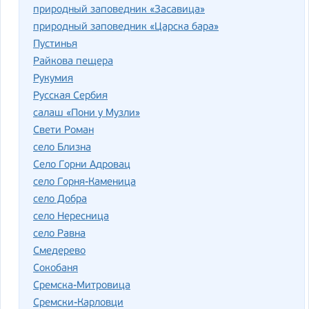
природный заповедник «Засавица»
природный заповедник «Царска бара»
Пустинья
Райкова пещера
Рукумия
Русская Сербия
салаш «Пони у Музли»
Свети Роман
село Близна
Село Горни Адровац
село Горня-Каменица
село Добра
село Нересница
село Равна
Смедерево
Сокобаня
Сремска-Митровица
Сремски-Карловци