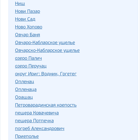
Ниш
Нови Пазар
Нови Сад
Ново Хопово
Овчар Баня
Овчаро-Кабларское ущелье
Овчарско-Кабларское ущелье
озеро Палич
озеро Перучац
округ Ириг: Врдник, Гргетег
Опленац
Опленаца
Орашац
Петроварадинская крепость
пещера Ковачевича
пещера Потпечка
погреб Александрович
Приеполье