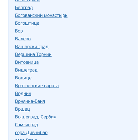
Бела-Црква
Белград
Богованский монастырь
Богоштица
Бор
Валево
Вашарски град
Вершина Торник
Витовница
Вишеград
Водице
Вратнянские ворота
Врдник
Врнячка-Баня
Вршац
Вышеград, Сербия
Гамзиград
гора Дивчибар