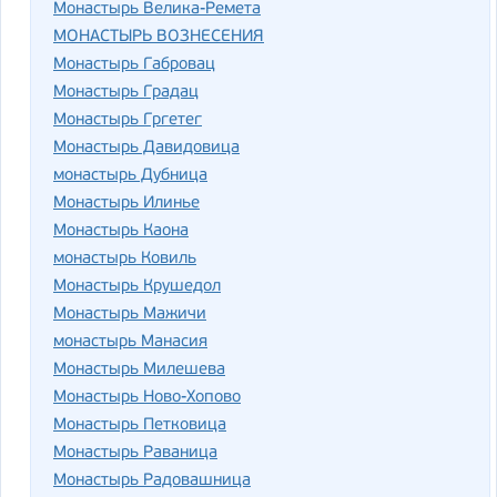
Монастырь Велика-Ремета
МОНАСТЫРЬ ВОЗНЕСЕНИЯ
Монастырь Габровац
Монастырь Градац
Монастырь Гргетег
Монастырь Давидовица
монастырь Дубница
Монастырь Илинье
Монастырь Каона
монастырь Ковиль
Монастырь Крушедол
Монастырь Мажичи
монастырь Манасия
Монастырь Милешева
Монастырь Ново-Хопово
Монастырь Петковица
Монастырь Раваница
Монастырь Радовашница