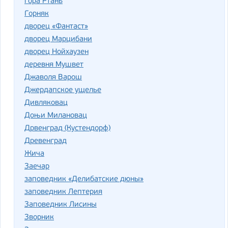
гора Ртань
Горняк
дворец «Фантаст»
дворец Марцибани
дворец Нойхаузен
деревня Мушвет
Джаволя Варош
Джердапское ущелье
Дивляковац
Доњи Милановац
Дрвенград (Кустендорф)
Древенград
Жича
Заечар
заповедник «Делибатские дюны»
заповедник Лептерия
Заповедник Лисины
Зворник