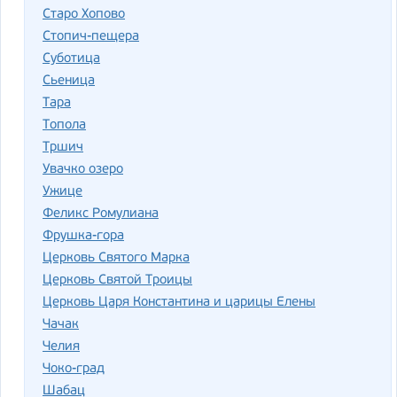
Старо Хопово
Стопич-пещера
Суботица
Сьеница
Тара
Топола
Тршич
Увачко озеро
Ужице
Феликс Ромулиана
Фрушка-гора
Церковь Святого Марка
Церковь Святой Троицы
Церковь Царя Константина и царицы Елены
Чачак
Челия
Чоко-град
Шабац