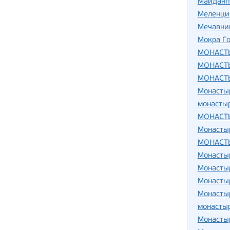
Майданп
Меленци
Мечавни
Мокра Г
МОНАСТ
МОНАСТ
МОНАСТ
Монасты
монасты
МОНАСТ
Монасты
МОНАСТ
Монасты
Монасты
Монастыр
Монасты
монасты
Монасты