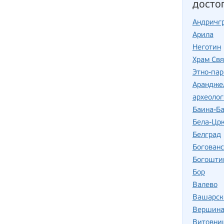
досто
Андричг
Арила
Неготин
Храм Свя
Этно-пар
Арандже
археоло
Баина-Б
Бела-Цр
Белград
Богован
Богошти
Бор
Валево
Вашарск
Вершина
Витовни