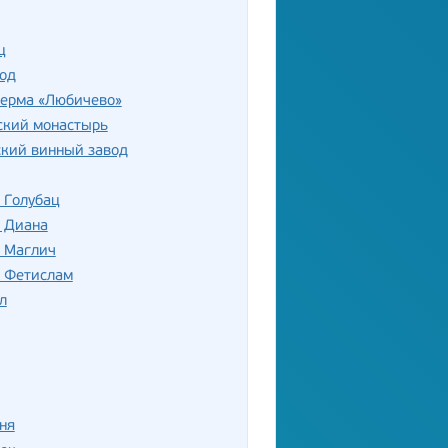
ц
од
ферма «Любичево»
ский монастырь
ский винный завод
 Голубац
ь Диана
ь Маглич
ь Фетислам
л
ня