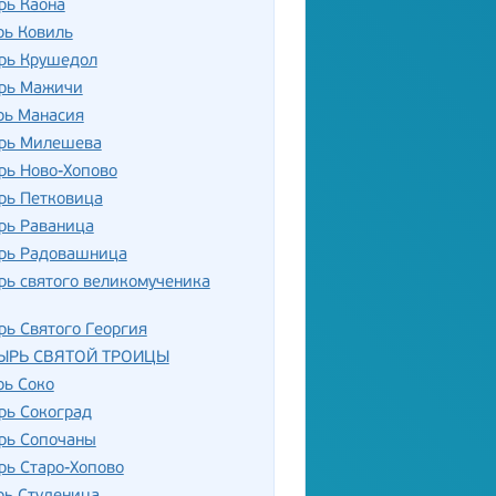
рь Каона
рь Ковиль
рь Крушедол
рь Мажичи
рь Манасия
рь Милешева
рь Ново-Хопово
рь Петковица
рь Раваница
рь Радовашница
ь святого великомученика
ь Святого Георгия
ЫРЬ СВЯТОЙ ТРОИЦЫ
рь Соко
рь Сокоград
рь Сопочаны
рь Старо-Хопово