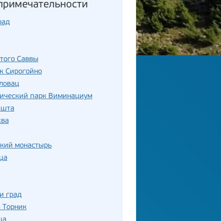
примечательности
рад
того Саввы
к Сирогойно
ловац
гический парк Виминациум
ашта
ква
ский монастырь
ца
и град
 Торник
ца