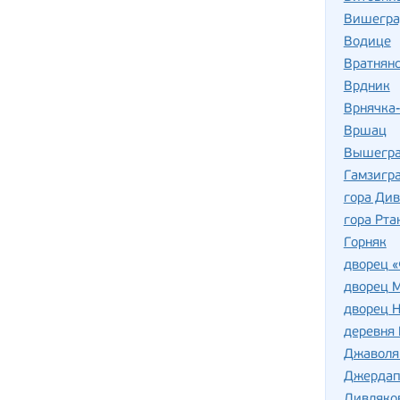
Вишегра
Водице
Вратнянс
Врдник
Врнячка
Вршац
Вышегра
Гамзигр
гора Ди
гора Рта
Горняк
дворец «
дворец 
дворец Н
деревня
Джаволя
Джердап
Дивляко