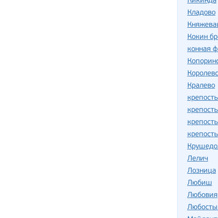
Кикинда
Кладово
Княжева
Кокин бр
конная 
Копорин
Королев
Кралево
крепость
крепост
крепост
крепост
Крушедо
Лелич
Лозница
Любиш
Любовия
Любосты