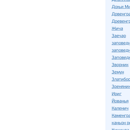
Доњи Ми
Дрвенгра
Древенг
Жича
Заечар
заповед
заповед
Заповед
Зворник
Земун
Златибо
Зреняни
Ириг
Йованья
Каленич
Каменгр
каньон р