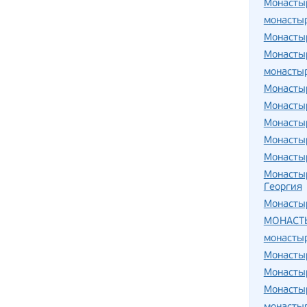
Монасты
монасты
Монасты
Монасты
монасты
Монасты
Монасты
Монасты
Монасты
Монасты
Монастыр
Георгия
Монастыр
МОНАСТ
монасты
Монасты
Монасты
Монасты