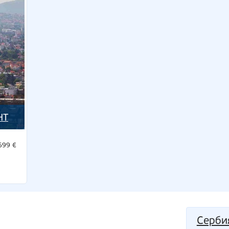
HT
699 €
Серби