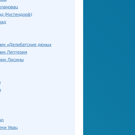
лановац
д (Кустендорф)
рад
ник «Делибатские дюны»
ник Лептерия
ник Лисины
р
н
ад
еки Увац