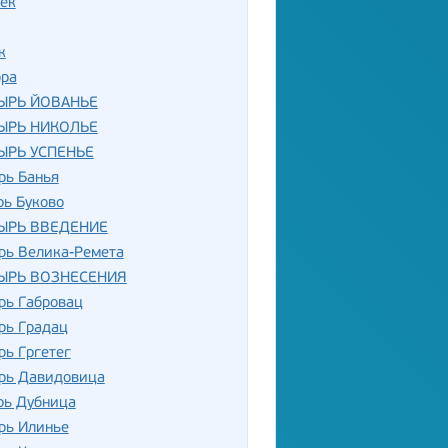
ек
к
ора
ЫРЬ ЙОВАНЬЕ
ЫРЬ НИКОЛЬЕ
ЫРЬ УСПЕНЬЕ
рь Банья
рь Буково
ЫРЬ ВВЕДЕНИЕ
рь Велика-Ремета
ЫРЬ ВОЗНЕСЕНИЯ
рь Габровац
рь Градац
ь Гргетег
рь Давидовица
рь Дубница
рь Илинье