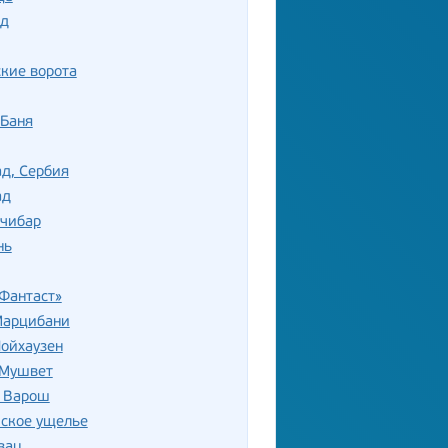
д
кие ворота
-Баня
д, Сербия
ад
вчибар
нь
Фантаст»
Марцибани
ойхаузен
 Мушвет
 Варош
ское ущелье
вац