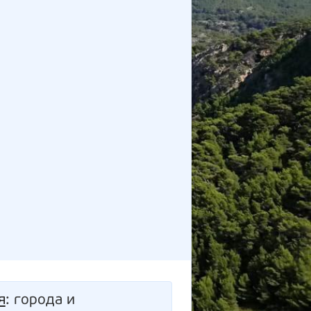
я
: города и