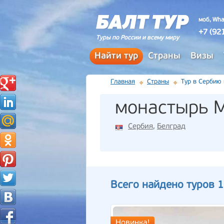
моб, Wha
+7 (92
Туры по России и всему миру
Найти тур
Страны
Визы
Главная
Страны
Тур в Сербию
монастырь 
Сербия
,
Белград
Всего найдено туров 1
Новинка!